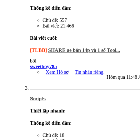
Thống kê diễn đàn:
Chủ đề: 557
Bài viết: 21,466
Bài viết cuối:
[TLBB]
SHARE ae bản 14p và 1 số Tool...
bởi
sweetboy785
Xem Hồ sơ
Tin nhắn riêng
Hôm qua
11:48
Scripts
Thiết lập nhanh:
Thống kê diễn đàn:
Chủ đề: 18