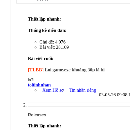
Thiết lập nhanh:
Thống kê diễn đàn:
Chủ đề: 4,976
Bài viết: 28,169
Bài viết cuối:
[TLBB]
Loi game.exe khoảng 30p là bị
bởi
toitinhnhan
Xem Hồ sơ
Tin nhắn riêng
03-05-26
09:08
Releases
Thiết lập nhanh: