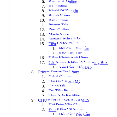
Ragnarok Online
Kal Online
World Of Kungfu
Bomb Game
Ran Online
Priston Tale
Zero Online
Maple Story
Server Chiến Quốc
Tiên Lữ Kỳ Duyên
Hỏi đáp - Yêu cầu
Kho Lưu Trữ
Kiếm Khách Anh Hùng
Các Server Không Nằm Trong Box
Yêu Cầu - Hỏi Đáp
Private Server For Linux
Cabal Online
Thế Giới Hoàn Mỹ
Chinh Đồ
Tru Tiên Private
Thục Sơn Kỳ Hiệp
CHUYÊN ĐỀ WEB GAMES
Hỏi Đáp/ Yêu Cầu
Đao Kiếm Vô Song
Hỏi Đáp/ Yêu Cầu