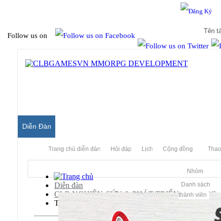
Hello & Welcome to our community.
Is this your first visit?
Follow us on
Diễn Đàn
Trang chủ diễn đàn
Hỏi đáp
Lịch
Cộng đồng
Thao
Nhóm
Diễn đàn
Danh sách
CLB NGHIÊN CỨU & PHÁT TRIỂN MMORPG
thành viên
Thiên Long Bát Bộ