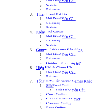
Hỏi Đáp/ Yêu Cầu
Scripts
Releases
Thiên Long Bát Bộ
Hỏi Đáp/ Yêu Cầu
Releases
Scripts
Kiếm Thế Server
Hỏi Đáp/ Yêu Cầu
Releases
Scripts
Gunny - Webgame Bắn Súng
Hỏi Đáp/ Yêu Cầu
Releases
Guides - Kho Lưu trữ
Hiệp Khách Giang Hồ
Hỏi Đáp/ Yêu Cầu
Release
Tổng Hợp Các Server Games Khác
SilkRoad Online
Hỏi Đáp/ Yêu Cầu
Gunz Online
GTA: SA Multiplayer
Conquer Online
Rose Online