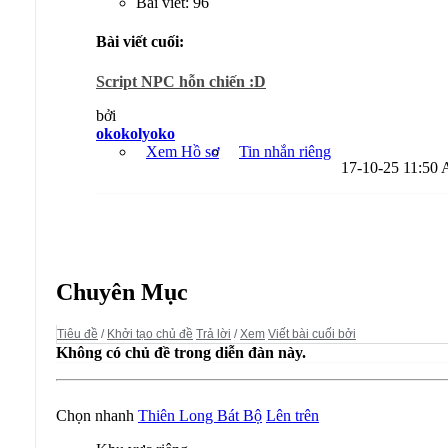
Bài viết: 96
Bài viết cuối:
Script NPC hỗn chiến :D
bởi
okokolyoko
Xem Hồ sơ
Tin nhắn riêng
17-10-25
11:50
Diễn đàn:
Thiên Long Bát Bộ
Chuyên Mục
Tiêu đề
/
Khởi tạo chủ đề
Trả lời
/
Xem
Viết bài cuối bởi
Không có chủ đề trong diễn đàn này.
Chọn nhanh
Thiên Long Bát Bộ
Lên trên