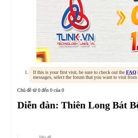
If this is your first visit, be sure to check out the
FAQ
messages, select the forum that you want to visit from
Chủ đề từ 0 đến 0 của 0
Diễn đàn:
Thiên Long Bát B
Diễn đàn con:
Thiên Long Bát Bộ
Tiêu đề