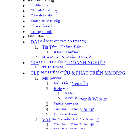
Khu vực riêng
Thiếp lập
Tin nhắn riêng
Các theo dõi
Đang trực tuyến
Tìm diễn đàn
Trang chính
Diễn đàn
ĐẠI SẢNH CLBGAMESVN
Tin Tức - Thông Báo
Khen Thưởng
Hỏi Đáp - Ý Kiến - Góp Ý
GIAO LƯU CÙNG DOANH NGHIỆP
TLINKVN
CLB NGHIÊN CỨU & PHÁT TRIỂN MMORPG
Mu Server
Hỏi Đáp/ Yêu Cầu
Releases
Skins
SQL Server & Website
Development
Guides - Kho Lưu trữ
Legacy Team
Võ Lâm Truyền Kỳ (Jx Server)
Guides - Kho Lưu trữ