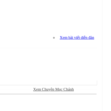
Xem bài viết diễn đàn
Sử Dụng
Ðánh Dấu Ðã Ðọc
Xem Chuyên Mục Chánh
Kiếm Trong Chuyên Mục