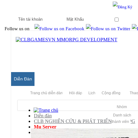
Hello & Welcome to our community.
Is this your first visit?
Ghi nhớ
Follow us on
Diễn Đàn
Trang chủ diễn đàn
Hỏi đáp
Lịch
Cộng đồng
Thao
Nhóm
Diễn đàn
Danh sách
CLB NGHIÊN CỨU & PHÁT TRIỂN MMORPG
thành viên
Mu Server
Development