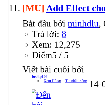
[MU]
Add Effect cho
Bắt đầu bởi
minhdlu
,
Trả lời:
8
Xem: 12,275
Ðiểm5 / 5
Viết bài cuối bởi
beohp196
Xem Hồ sơ
Tin nhắn riêng
14-