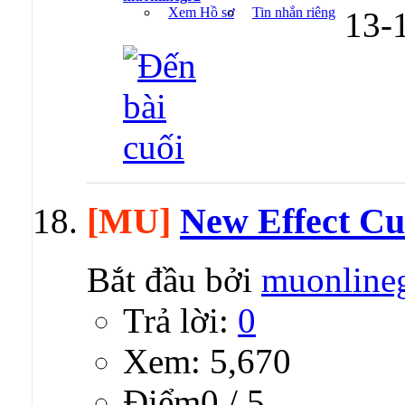
Xem Hồ sơ
Tin nhắn riêng
13-
[MU]
New Effect C
Bắt đầu bởi
muonline
Trả lời:
0
Xem: 5,670
Ðiểm0 / 5