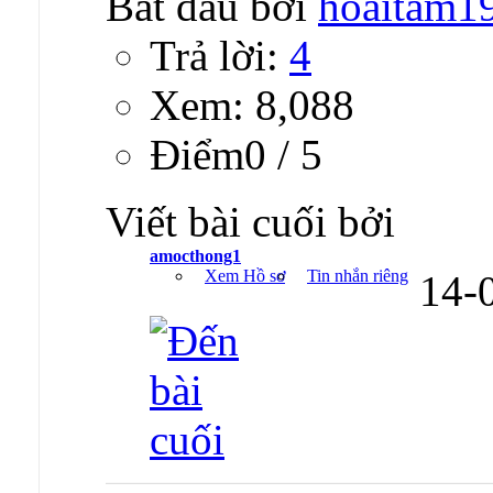
Bắt đầu bởi
hoaitam1
Trả lời:
4
Xem: 8,088
Ðiểm0 / 5
Viết bài cuối bởi
amocthong1
Xem Hồ sơ
Tin nhắn riêng
14-