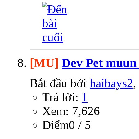
[MU]
Dev Pet muun s
Bắt đầu bởi
haibays2
,
Trả lời:
1
Xem: 7,626
Ðiểm0 / 5