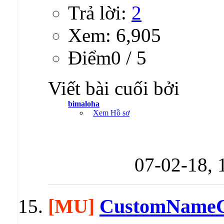
Trả lời:
2
Xem: 6,905
Ðiểm0 / 5
Viết bài cuối bởi
bimaloha
Xem Hồ sơ
07-02-18,
[MU]
CustomNameC