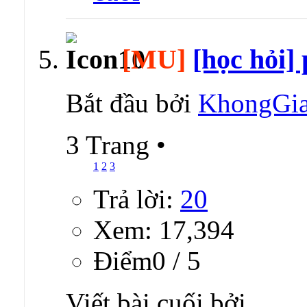
[MU]
[học hỏi] 
Bắt đầu bởi
KhongGi
3 Trang
•
1
2
3
Trả lời:
20
Xem: 17,394
Ðiểm0 / 5
Viết bài cuối bởi