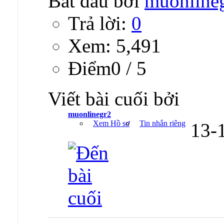
Bắt đầu bởi
muonline
Trả lời:
0
Xem: 5,491
Ðiểm0 / 5
Viết bài cuối bởi
muonlinegr2
Xem Hồ sơ
Tin nhắn riêng
13-