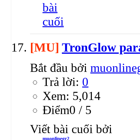
[MU]
TronGlow par
Bắt đầu bởi
muonline
Trả lời:
0
Xem: 5,014
Ðiểm0 / 5
Viết bài cuối bởi
muonlinegr2