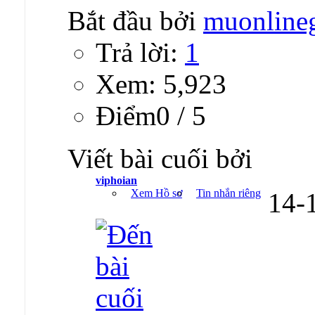
Bắt đầu bởi
muonline
Trả lời:
1
Xem: 5,923
Ðiểm0 / 5
Viết bài cuối bởi
viphoian
Xem Hồ sơ
Tin nhắn riêng
14-