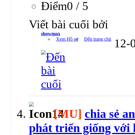
Ðiểm0 / 5
Viết bài cuối bởi
showmax
Xem Hồ sơ
Đến trang chủ
12-
[MU]
chia sẻ a
phát triển giống với 