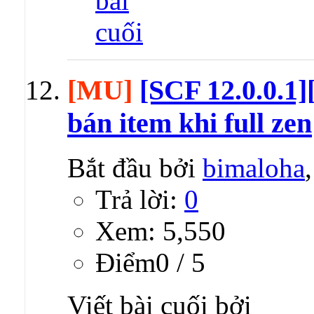
[MU]
[SCF 12.0.0.1
bán item khi full zen
Bắt đầu bởi
bimaloha
Trả lời:
0
Xem: 5,550
Ðiểm0 / 5
Viết bài cuối bởi