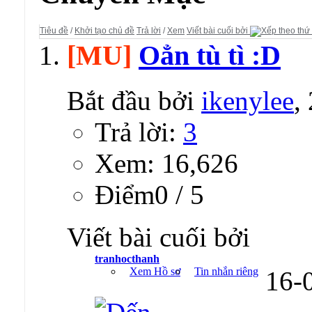
Tiêu đề
/
Khởi tạo chủ đề
Trả lời
/
Xem
Viết bài cuối bởi
[MU]
Oẳn tù tì :D
Bắt đầu bởi
ikenylee
,
Trả lời:
3
Xem: 16,626
Ðiểm0 / 5
Viết bài cuối bởi
tranhocthanh
Xem Hồ sơ
Tin nhắn riêng
16-