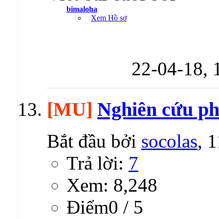
bimaloha
Xem Hồ sơ
22-04-18,
[MU]
Nghiên cứu phá
Bắt đầu bởi
socolas
, 
Trả lời:
7
Xem: 8,248
Ðiểm0 / 5