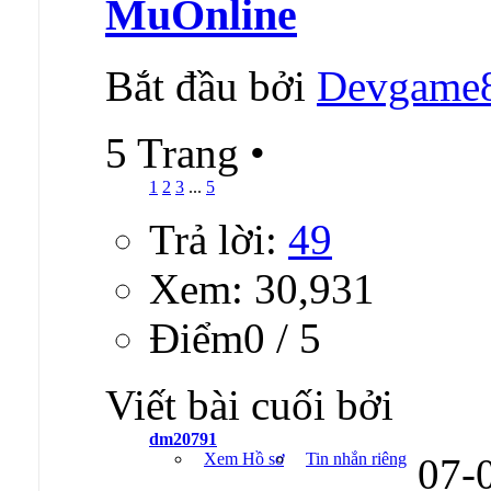
MuOnline
Bắt đầu bởi
Devgame
5 Trang
•
1
2
3
...
5
Trả lời:
49
Xem: 30,931
Ðiểm0 / 5
Viết bài cuối bởi
dm20791
Xem Hồ sơ
Tin nhắn riêng
07-