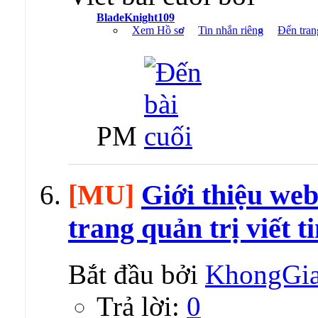
BladeKnight109
Xem Hồ sơ
Tin nhắn riêng
Đến tran
PM
[MU]
Giới thiệu web
trang quản trị viết 
Bắt đầu bởi
KhongGi
Trả lời:
0