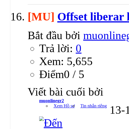
[MU]
Offset liberar
Bắt đầu bởi
muonline
Trả lời:
0
Xem: 5,655
Ðiểm0 / 5
Viết bài cuối bởi
muonlinegr2
Xem Hồ sơ
Tin nhắn riêng
13-