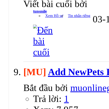
Viết bài cuối bởi
tunsmile
Xem Hồ sơ
Tin nhắn riêng
03-
[MU]
Add NewPets 
Bắt đầu bởi
muonline
Trả lời:
1