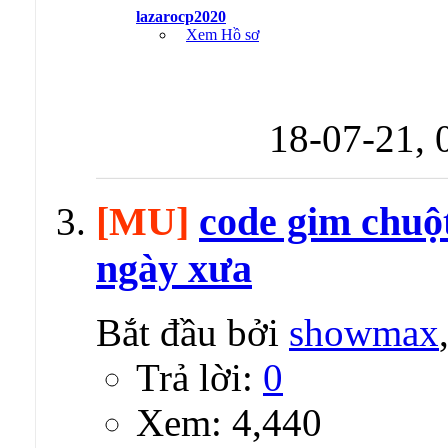
lazarocp2020
Xem Hồ sơ
18-07-21,
[MU]
code gim chuộ
ngày xưa
Bắt đầu bởi
showmax
Trả lời:
0
Xem: 4,440