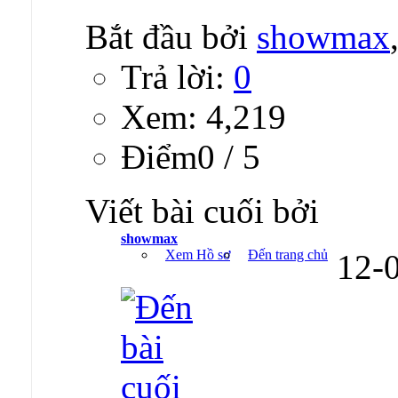
Bắt đầu bởi
showmax
Trả lời:
0
Xem: 4,219
Ðiểm0 / 5
Viết bài cuối bởi
showmax
Xem Hồ sơ
Đến trang chủ
12-