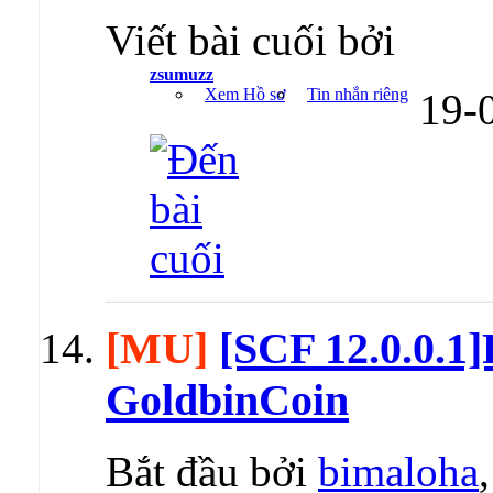
Viết bài cuối bởi
zsumuzz
Xem Hồ sơ
Tin nhắn riêng
19-
[MU]
[SCF 12.0.0.1]
GoldbinCoin
Bắt đầu bởi
bimaloha