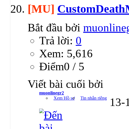
[MU]
CustomDeath
Bắt đầu bởi
muonline
Trả lời:
0
Xem: 5,616
Ðiểm0 / 5
Viết bài cuối bởi
muonlinegr2
Xem Hồ sơ
Tin nhắn riêng
13-