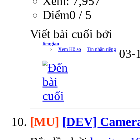
Xem: 7,957
Ðiểm0 / 5
Viết bài cuối bởi
tieugiao
Xem Hồ sơ
Tin nhắn riêng
03-
[MU]
[DEV] Camera