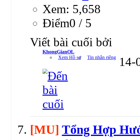
Xem: 5,658
Ðiểm0 / 5
Viết bài cuối bởi
KhongGianOL
Xem Hồ sơ
Tin nhắn riêng
14-
[MU]
Tổng Hợp Hướ