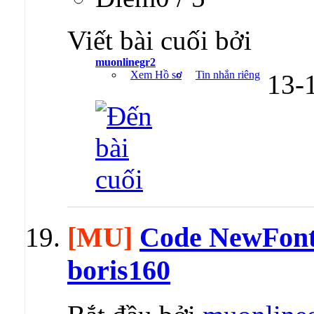
Viết bài cuối bởi
muonlinegr2
Xem Hồ sơ
Tin nhắn riêng
13-
[MU]
Code NewFont
boris160