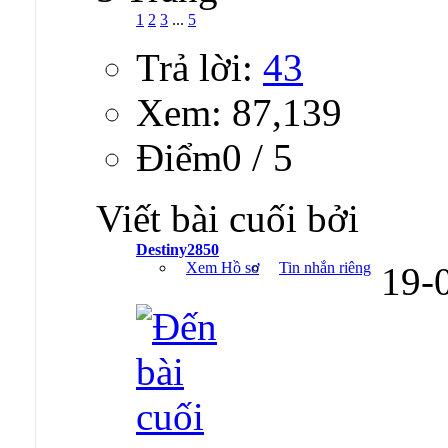
1
2
3
...
5
Trả lời:
43
Xem: 87,139
Ðiểm0 / 5
Viết bài cuối bởi
Destiny2850
Xem Hồ sơ
Tin nhắn riêng
19-