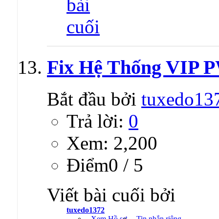
Fix Hệ Thống VIP 
Bắt đầu bởi
tuxedo13
Trả lời:
0
Xem: 2,200
Ðiểm0 / 5
Viết bài cuối bởi
tuxedo1372
Xem Hồ sơ
Tin nhắn riêng