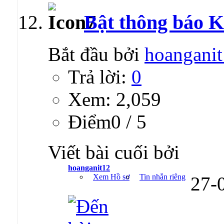
Bật thông báo 
Bắt đầu bởi
hoangani
Trả lời:
0
Xem: 2,059
Ðiểm0 / 5
Viết bài cuối bởi
hoanganit12
Xem Hồ sơ
Tin nhắn riêng
27-