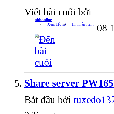
Viết bài cuối bởi
nbhonline
Xem Hồ sơ
Tin nhắn riêng
08-
Share server PW165
Bắt đầu bởi
tuxedo13