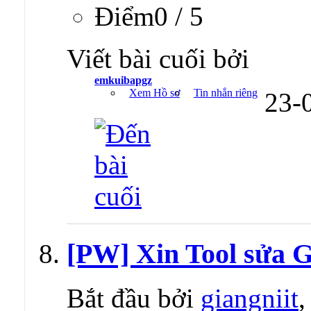
Ðiểm0 / 5
Viết bài cuối bởi
emkuibapgz
Xem Hồ sơ
Tin nhắn riêng
23-
[PW] Xin Tool sửa G
Bắt đầu bởi
giangniit
,