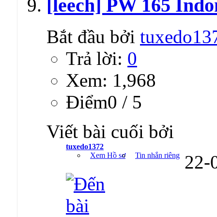
[leech] PW 165 Ind
Bắt đầu bởi
tuxedo13
Trả lời:
0
Xem: 1,968
Ðiểm0 / 5
Viết bài cuối bởi
tuxedo1372
Xem Hồ sơ
Tin nhắn riêng
22-