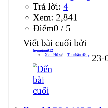
Trả lời:
4
Xem: 2,841
Ðiểm0 / 5
Viết bài cuối bởi
hoanganit12
Xem Hồ sơ
Tin nhắn riêng
23-