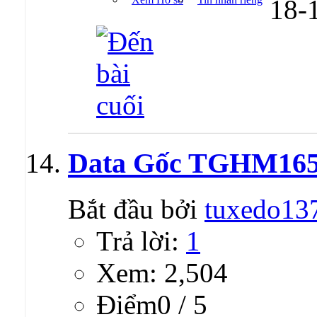
18-
Data Gốc TGHM16
Bắt đầu bởi
tuxedo13
Trả lời:
1
Xem: 2,504
Ðiểm0 / 5