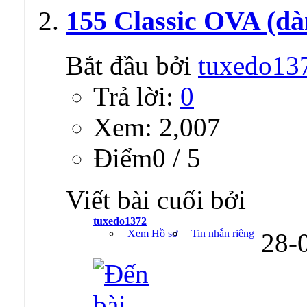
155 Classic OVA (dà
Bắt đầu bởi
tuxedo13
Trả lời:
0
Xem: 2,007
Ðiểm0 / 5
Viết bài cuối bởi
tuxedo1372
Xem Hồ sơ
Tin nhắn riêng
28-