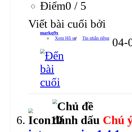
Ðiểm0 / 5
Viết bài cuối bởi
markq9x
Xem Hồ sơ
Tin nhắn riêng
04-
Chú ý