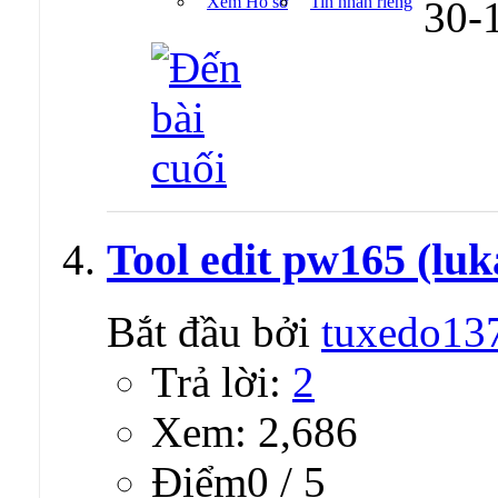
Xem Hồ sơ
Tin nhắn riêng
30-
Tool edit pw165 (luk
Bắt đầu bởi
tuxedo13
Trả lời:
2
Xem: 2,686
Ðiểm0 / 5