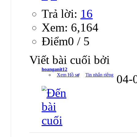
Trả lời:
16
Xem: 6,164
Ðiểm0 / 5
Viết bài cuối bởi
hoanganit12
Xem Hồ sơ
Tin nhắn riêng
04-