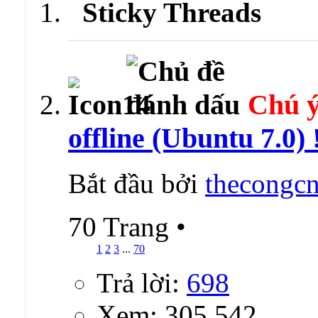
Sticky Threads
Chú ý
offline (Ubuntu 7.0) 
Bắt đầu bởi
thecongcn
70 Trang
•
1
2
3
...
70
Trả lời:
698
Xem: 305,542