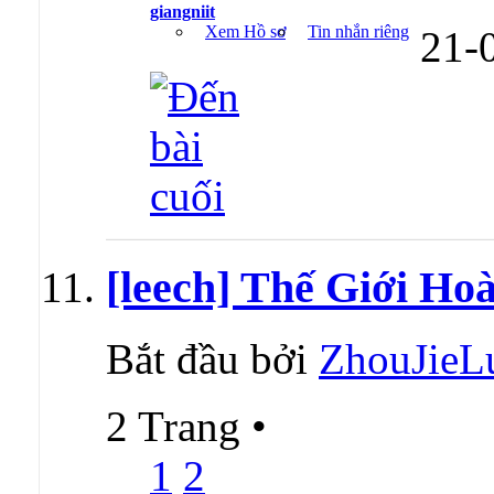
giangniit
Xem Hồ sơ
Tin nhắn riêng
21-
[leech] Thế Giới Ho
Bắt đầu bởi
ZhouJieL
2 Trang
•
1
2