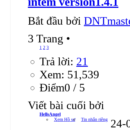
intem version1.4.1
Bắt đầu bởi
DNTmast
3 Trang
•
1
2
3
Trả lời:
21
Xem: 51,539
Ðiểm0 / 5
Viết bài cuối bởi
HellsAngel
Xem Hồ sơ
Tin nhắn riêng
24-