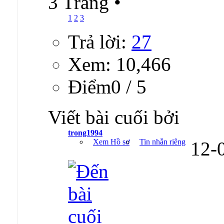
3 Trang
•
1
2
3
Trả lời:
27
Xem: 10,466
Ðiểm0 / 5
Viết bài cuối bởi
trong1994
Xem Hồ sơ
Tin nhắn riêng
12-