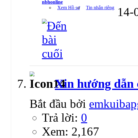
nbhonline
Xem Hồ sơ
Tin nhắn riêng
14-
Xin hướng dẫn
Bắt đầu bởi
emkuibap
Trả lời:
0
Xem: 2,167