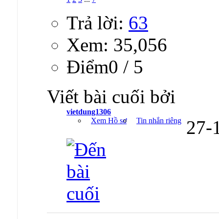
Trả lời:
63
Xem: 35,056
Ðiểm0 / 5
Viết bài cuối bởi
vietdung1306
Xem Hồ sơ
Tin nhắn riêng
27-