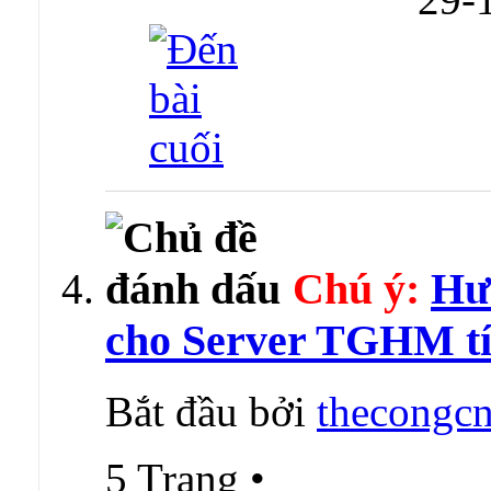
Chú ý:
Hư
cho Server TGHM tí
Bắt đầu bởi
thecongcn
5 Trang
•