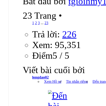
Bắt đầu bởi
tgioihmy
23 Trang
•
1
2
3
...
23
Trả lời:
226
Xem: 95,351
Ðiểm5 / 5
Viết bài cuối bởi
longdao02
Xem Hồ sơ
Tin nhắn riêng
Đến tran