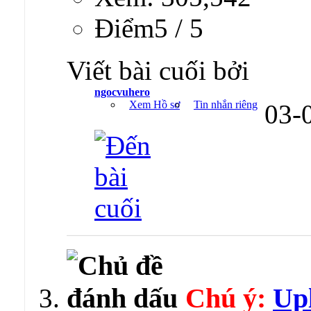
Ðiểm5 / 5
Viết bài cuối bởi
ngocvuhero
Xem Hồ sơ
Tin nhắn riêng
03-
Chú ý:
Upl