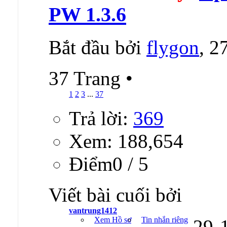
PW 1.3.6
Bắt đầu bởi
flygon
, 2
37 Trang
•
1
2
3
...
37
Trả lời:
369
Xem: 188,654
Ðiểm0 / 5
Viết bài cuối bởi
vantrung1412
Xem Hồ sơ
Tin nhắn riêng
29-