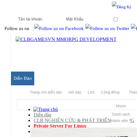
Hello & Welcome to our community.
Is this your first visit?
Ghi nhớ
Follow us on
Diễn Đàn
Trang chủ diễn đàn
Hỏi đáp
Lịch
Cộng đồng
Thao
Nhóm
Diễn đàn
Danh sách
CLB NGHIÊN CỨU & PHÁT TRIỂN MMORPG
thành viên
Private Server For Linux
Thế Giới Hoàn Mỹ