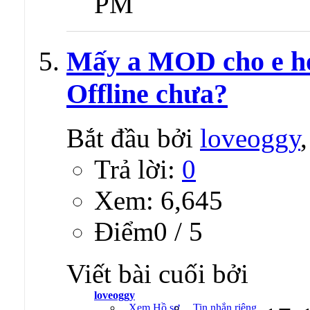
Trả lời:
6
Xem: 12,163
Ðiểm0 / 5
Viết bài cuối bởi
appsmart
Xem Hồ sơ
Tin nhắn riêng
Đến tran
PM