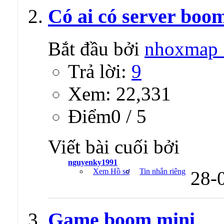
Có ai có server boom
Bắt đầu bởi
nhoxmap
Trả lời:
9
Xem: 22,331
Ðiểm0 / 5
Viết bài cuối bởi
nguyenky1991
Xem Hồ sơ
Tin nhắn riêng
28-