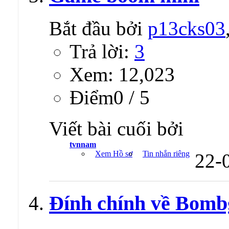
Game boom mini
Bắt đầu bởi
p13cks03
Trả lời:
3
Xem: 12,023
Ðiểm0 / 5
Viết bài cuối bởi
tvnnam
Xem Hồ sơ
Tin nhắn riêng