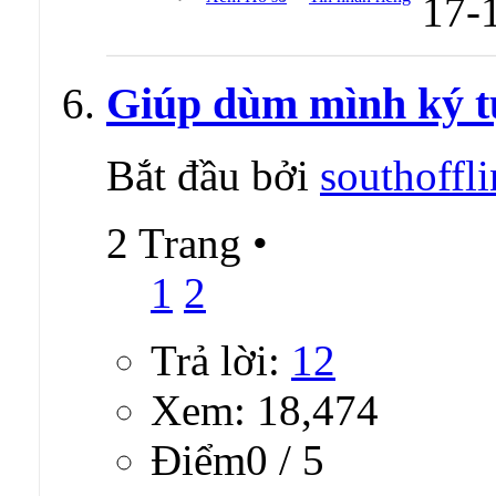
Mấy a MOD cho e hỏ
Offline chưa?
Bắt đầu bởi
loveoggy
Trả lời:
0
Xem: 6,645
Ðiểm0 / 5
Viết bài cuối bởi
loveoggy
Xem Hồ sơ
Tin nhắn riêng
17-