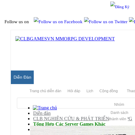
Hello & Welcome to our community.
Is this your first visit?
Ghi nhớ
Follow us on
Diễn Đàn
Trang chủ diễn đàn
Hỏi đáp
Lịch
Cộng đồng
Thao
Nhóm
Diễn đàn
Danh sách
CLB NGHIÊN CỨU & PHÁT TRIỂN MMORPG
thành viên
Tổng Hợp Các Server Games Khác
Bomb Game