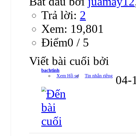
Bắt đầu bởi
juamay12
Trả lời:
2
Xem: 19,801
Ðiểm0 / 5
Viết bài cuối bởi
bachtinh
Xem Hồ sơ
Tin nhắn riêng
04-