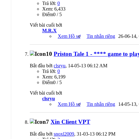
Trả lời:
0
Xem: 6,433
Ðiểm0 / 5
Viết bài cuối bởi
M.R.X
Xem Hồ sơ
Tin nhắn riêng
26-06-14,
Priston Tale 1 - **** game to 
Bắt đầu bởi
clsryu
, 14-05-13 06:12 AM
Trả lời:
0
Xem: 6,199
Ðiểm0 / 5
Viết bài cuối bởi
clsryu
Xem Hồ sơ
Tin nhắn riêng
14-05-13,
Xin Client VPT
Bắt đầu bởi
snoxl2009
, 31-03-13 06:12 PM