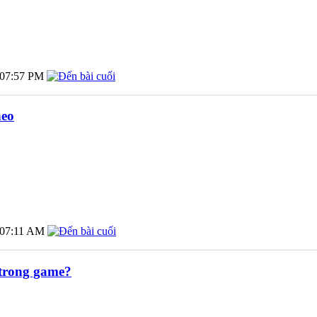
07:57 PM
heo
07:11 AM
 trong game?