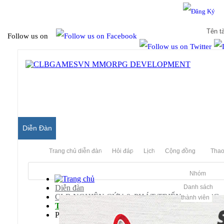
Hello & Welcome to our community.
Is this your first visit?
Follow us on
Diễn Đàn
Trang chủ diễn đàn
Hỏi đáp
Lịch
Cộng đồng
Thao
Nhóm
Diễn đàn
Danh sách
CLB NGHIÊN CỨU & PHÁT TRIỂN MMORPG
thành viên
Tổng Hợp Các Server Games Khác
Priston Tale