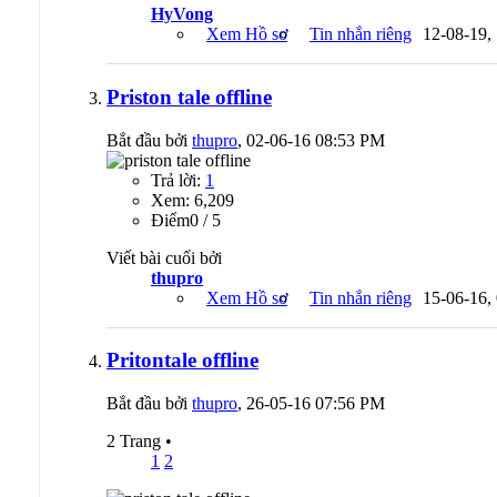
HyVong
Xem Hồ sơ
Tin nhắn riêng
12-08-19,
Priston tale offline
Bắt đầu bởi
thupro
, 02-06-16 08:53 PM
Trả lời:
1
Xem: 6,209
Ðiểm0 / 5
Viết bài cuối bởi
thupro
Xem Hồ sơ
Tin nhắn riêng
15-06-16,
Pritontale offline
Bắt đầu bởi
thupro
, 26-05-16 07:56 PM
2 Trang
•
1
2