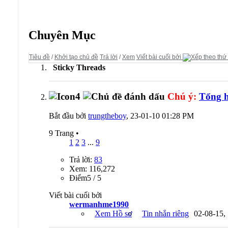
Diễn đàn:
Priston Tale
Chuyên Mục
Tiêu đề
/
Khởi tạo chủ đề
Trả lời
/
Xem
Viết bài cuối bởi
Sticky Threads
Chú ý:
Tổng hợ
Bắt đầu bởi
trungtheboy
, 23-01-10 01:28 PM
9 Trang
•
1
2
3
...
9
Trả lời:
83
Xem: 116,272
Ðiểm5 / 5
Viết bài cuối bởi
wermanhme1990
Xem Hồ sơ
Tin nhắn riêng
02-08-15,