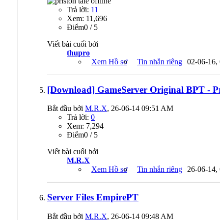
Trả lời:
11
Xem: 11,696
Ðiểm0 / 5
Viết bài cuối bởi
thupro
Xem Hồ sơ
Tin nhắn riêng
02-06-16,
[Download] GameServer Original BPT - Pri
Bắt đầu bởi
M.R.X
, 26-06-14 09:51 AM
Trả lời:
0
Xem: 7,294
Ðiểm0 / 5
Viết bài cuối bởi
M.R.X
Xem Hồ sơ
Tin nhắn riêng
26-06-14,
Server Files EmpirePT
Bắt đầu bởi
M.R.X
, 26-06-14 09:48 AM