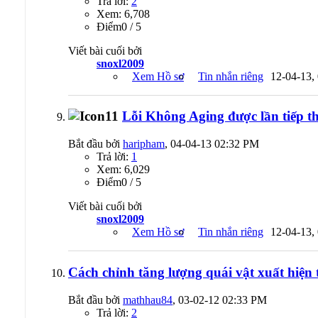
Trả lời:
2
Xem: 6,708
Ðiểm0 / 5
Viết bài cuối bởi
snoxl2009
Xem Hồ sơ
Tin nhắn riêng
12-04-13,
Lỗi Không Aging được lần tiếp t
Bắt đầu bởi
haripham
, 04-04-13 02:32 PM
Trả lời:
1
Xem: 6,029
Ðiểm0 / 5
Viết bài cuối bởi
snoxl2009
Xem Hồ sơ
Tin nhắn riêng
12-04-13,
Cách chỉnh tăng lượng quái vật xuất hiện
Bắt đầu bởi
mathhau84
, 03-02-12 02:33 PM
Trả lời:
2