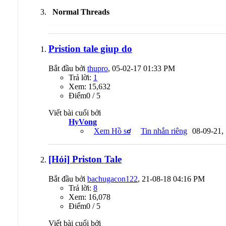
Normal Threads
Pristion tale giup do
Bắt đầu bởi
thupro
, 05-02-17 01:33 PM
Trả lời:
1
Xem: 15,632
Ðiểm0 / 5
Viết bài cuối bởi
HyVong
Xem Hồ sơ
Tin nhắn riêng
08-09-21,
[Hỏi] Priston Tale
Bắt đầu bởi
bachugacon122
, 21-08-18 04:16 PM
Trả lời:
8
Xem: 16,078
Ðiểm0 / 5
Viết bài cuối bởi