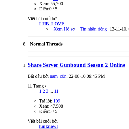
Xem: 55,700
Ðiểm0 / 5
Viết bài cuối bởi
LHB_LOVE
Xem Hồ sơ
Tin nhắn riêng
13-11-10,
Normal Threads
Share Server Gunbound Season 2 Online
Bắt đầu bởi
nam_c0n
, 22-08-10 09:45 PM
11 Trang
•
1
2
3
...
11
Trả lời:
109
Xem: 47,508
Ðiểm5 / 5
Viết bài cuối bởi
lunknowl