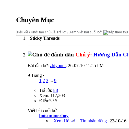
Diễn đàn:
Gunbound Server
Chuyên Mục
Tiêu đề
/
Khởi tạo chủ đề
Trả lời
/
Xem
Viết bài cuối bởi
Sticky Threads
Chú ý:
Hướng Dẫn Chi
Bắt đầu bởi
zhiyouni
, 26-07-10 11:55 PM
9 Trang
•
1
2
3
...
9
Trả lời:
88
Xem: 117,203
Ðiểm5 / 5
Viết bài cuối bởi
hotsummerboy
Xem Hồ sơ
Tin nhắn riêng
22-10-16,