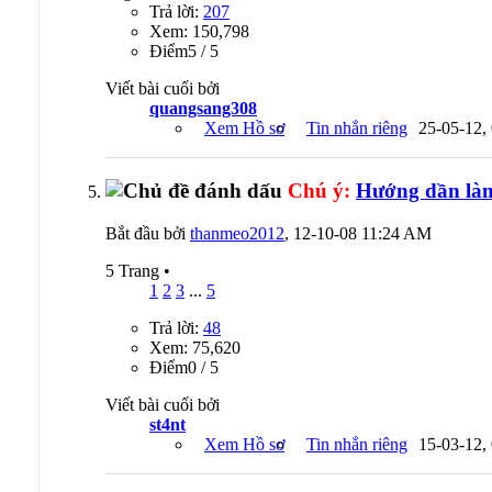
Trả lời:
207
Xem: 150,798
Ðiểm5 / 5
Viết bài cuối bởi
quangsang308
Xem Hồ sơ
Tin nhắn riêng
25-05-12,
Chú ý:
Hướng dần là
Bắt đầu bởi
thanmeo2012
, 12-10-08 11:24 AM
5 Trang
•
1
2
3
...
5
Trả lời:
48
Xem: 75,620
Ðiểm0 / 5
Viết bài cuối bởi
st4nt
Xem Hồ sơ
Tin nhắn riêng
15-03-12,