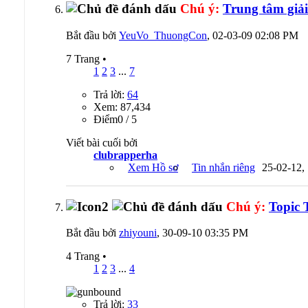
Chú ý:
Trung tâm giải
Bắt đầu bởi
YeuVo_ThuongCon
, 02-03-09 02:08 PM
7 Trang
•
1
2
3
...
7
Trả lời:
64
Xem: 87,434
Ðiểm0 / 5
Viết bài cuối bởi
clubrapperha
Xem Hồ sơ
Tin nhắn riêng
25-02-12,
Chú ý:
Topic 
Bắt đầu bởi
zhiyouni
, 30-09-10 03:35 PM
4 Trang
•
1
2
3
...
4
Trả lời:
33