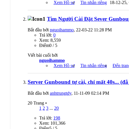
Xem Hồ sơ
Tin nhắn riêng
18-12-25,
Tìm Người Cài Đặt Sever Gunbou
Bắt đầu bởi
nguoihammo
, 22-03-22 11:28 PM
Trả lời:
0
Xem: 8,559
Ðiểm0 / 5
Viết bài cuối bởi
nguoihammo
Xem Hồ sơ
Tin nhắn riêng
Đến tran
Server Gunbound tự cài, chỉ mất 40s... (đã
Bắt đầu bởi
anhtrungtdy
, 11-11-09 02:14 PM
20 Trang
•
1
2
3
...
20
Trả lời:
198
Xem: 101,366
Ðiểm5 / 5