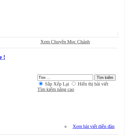
Sử Dụng
Ðánh Dấu Ðã Ðọc
Xem Chuyên Mục Chánh
 !
Kiếm Trong Chuyên Mục
Sắp Xếp Lại
Hiển thị bài viết
Tìm kiếm nâng cao
Xem bài viết diễn đàn