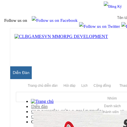
Hello & Welcome to our community.
Is this your first visit?
Follow us on
Diễn Đàn
Trang chủ diễn đàn
Hỏi đáp
Lịch
Cộng đồng
Thao
Nhóm
Diễn đàn
Danh sách
CLB NGHIÊN CỨU & PHÁT TRIỂN MMORPG
thành viên
Old Archived Server
Gunbound Server