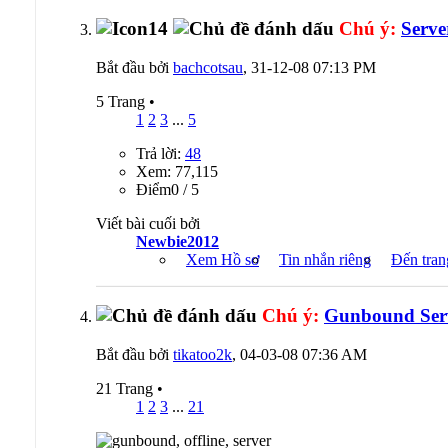
Chú ý:
Serve
Bắt đầu bởi
bachcotsau
, 31-12-08 07:13 PM
5 Trang
•
1
2
3
...
5
Trả lời:
48
Xem: 77,115
Ðiểm0 / 5
Viết bài cuối bởi
Newbie2012
Xem Hồ sơ
Tin nhắn riêng
Đến tran
Chú ý:
Gunbound Ser
Bắt đầu bởi
tikatoo2k
, 04-03-08 07:36 AM
21 Trang
•
1
2
3
...
21