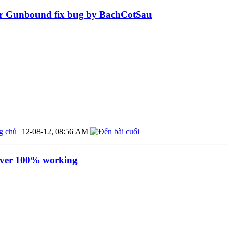
r Gunbound fix bug by BachCotSau
g chủ
12-08-12,
08:56 AM
ver 100% working