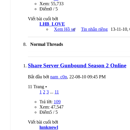
Xem: 55,733
Ðiểm0 / 5
Viết bài cuối bởi
LHB_LOVE
Xem Hồ sơ
Tin nhắn riêng
13-11-10,
Normal Threads
Share Server Gunbound Season 2 Online
Bắt đầu bởi
nam_c0n
, 22-08-10 09:45 PM
11 Trang
•
1
2
3
...
11
Trả lời:
109
Xem: 47,547
Ðiểm5 / 5
Viết bài cuối bởi
lunknowl