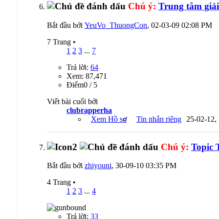
Chú ý:
Trung tâm giải
Bắt đầu bởi
YeuVo_ThuongCon
, 02-03-09 02:08 PM
7 Trang
•
1
2
3
...
7
Trả lời:
64
Xem: 87,471
Ðiểm0 / 5
Viết bài cuối bởi
clubrapperha
Xem Hồ sơ
Tin nhắn riêng
25-02-12,
Chú ý:
Topic 
Bắt đầu bởi
zhiyouni
, 30-09-10 03:35 PM
4 Trang
•
1
2
3
...
4
Trả lời:
33