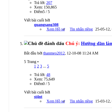
Trả lời:
207
Xem: 150,865
Ðiểm5 / 5
Viết bài cuối bởi
quangsang308
Xem Hồ sơ
Tin nhắn riêng
25-05-12,
Chú ý:
Hướng dần là
Bắt đầu bởi
thanmeo2012
, 12-10-08 11:24 AM
5 Trang
•
1
2
3
...
5
Trả lời:
48
Xem: 75,649
Ðiểm0 / 5
Viết bài cuối bởi
st4nt
Xem Hồ sơ
Tin nhắn riêng
15-03-12,