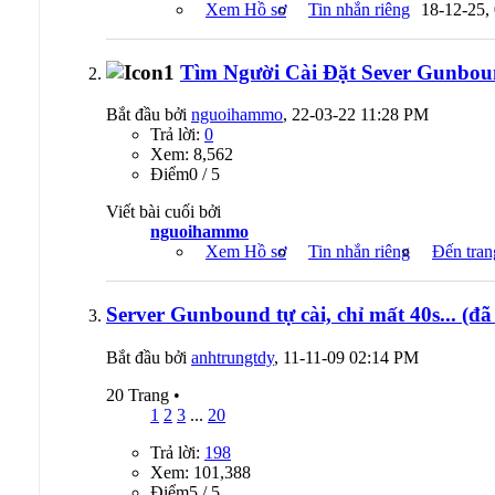
Xem Hồ sơ
Tin nhắn riêng
18-12-25,
Tìm Người Cài Đặt Sever Gunbou
Bắt đầu bởi
nguoihammo
, 22-03-22 11:28 PM
Trả lời:
0
Xem: 8,562
Ðiểm0 / 5
Viết bài cuối bởi
nguoihammo
Xem Hồ sơ
Tin nhắn riêng
Đến tran
Server Gunbound tự cài, chỉ mất 40s... (đã
Bắt đầu bởi
anhtrungtdy
, 11-11-09 02:14 PM
20 Trang
•
1
2
3
...
20
Trả lời:
198
Xem: 101,388
Ðiểm5 / 5