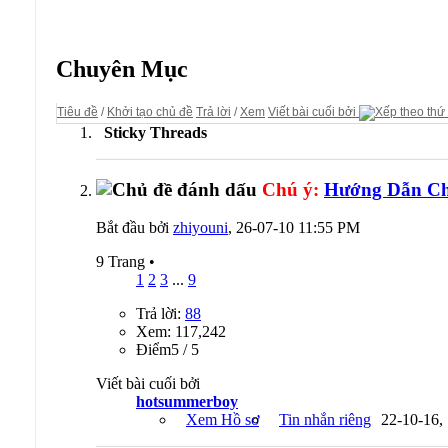
Diễn đàn:
Gunbound Server
Chuyên Mục
Tiêu đề
/
Khởi tạo chủ đề
Trả lời
/
Xem
Viết bài cuối bởi
Sticky Threads
Chú ý:
Hướng Dẫn Chi
Bắt đầu bởi
zhiyouni
, 26-07-10 11:55 PM
9 Trang
•
1
2
3
...
9
Trả lời:
88
Xem: 117,242
Ðiểm5 / 5
Viết bài cuối bởi
hotsummerboy
Xem Hồ sơ
Tin nhắn riêng
22-10-16,