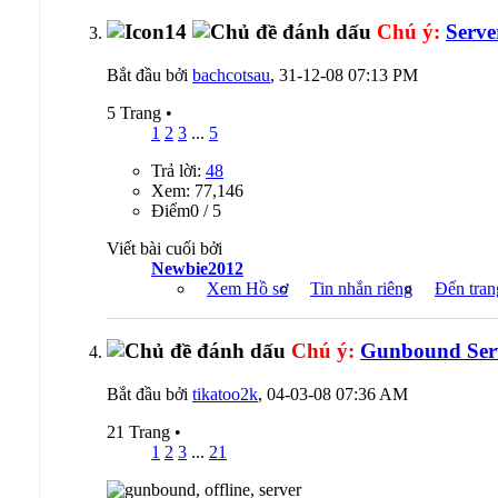
Chú ý:
Serve
Bắt đầu bởi
bachcotsau
, 31-12-08 07:13 PM
5 Trang
•
1
2
3
...
5
Trả lời:
48
Xem: 77,146
Ðiểm0 / 5
Viết bài cuối bởi
Newbie2012
Xem Hồ sơ
Tin nhắn riêng
Đến tran
Chú ý:
Gunbound Ser
Bắt đầu bởi
tikatoo2k
, 04-03-08 07:36 AM
21 Trang
•
1
2
3
...
21