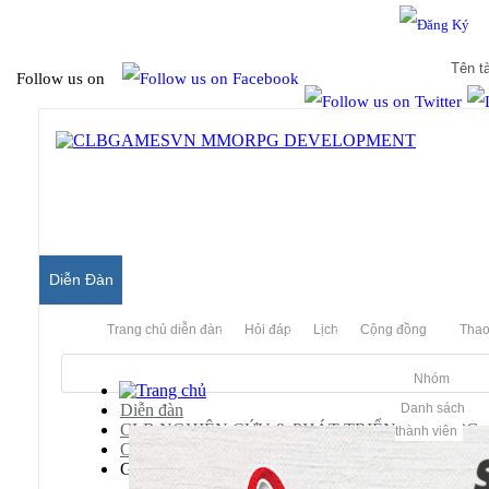
Hello & Welcome to our community.
Is this your first visit?
Follow us on
Diễn Đàn
Trang chủ diễn đàn
Hỏi đáp
Lịch
Cộng đồng
Thao
Nhóm
Diễn đàn
Danh sách
CLB NGHIÊN CỨU & PHÁT TRIỂN MMORPG
thành viên
Old Archived Server
Gunbound Server