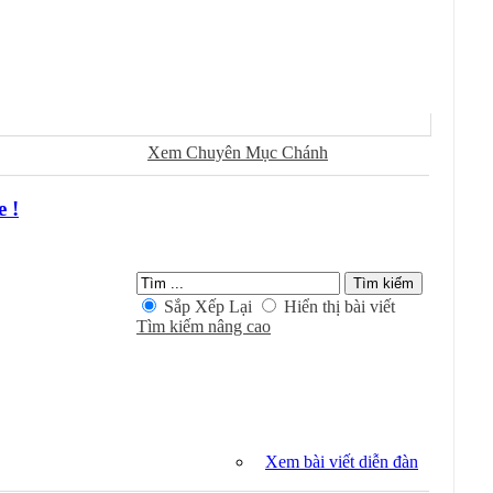
Sử Dụng
Ðánh Dấu Ðã Ðọc
Xem Chuyên Mục Chánh
 !
Kiếm Trong Chuyên Mục
Sắp Xếp Lại
Hiển thị bài viết
Tìm kiếm nâng cao
Xem bài viết diễn đàn