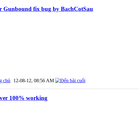
r Gunbound fix bug by BachCotSau
g chủ
12-08-12,
08:56 AM
ver 100% working