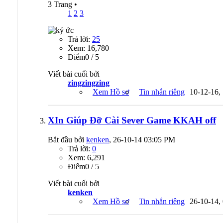
3 Trang
•
1
2
3
Trả lời:
25
Xem: 16,780
Ðiểm0 / 5
Viết bài cuối bởi
zingzingzing
Xem Hồ sơ
Tin nhắn riêng
10-12-16,
XIn Giúp Đỡ Cài Sever Game KKAH off
Bắt đầu bởi
kenken
, 26-10-14 03:05 PM
Trả lời:
0
Xem: 6,291
Ðiểm0 / 5
Viết bài cuối bởi
kenken
Xem Hồ sơ
Tin nhắn riêng
26-10-14,