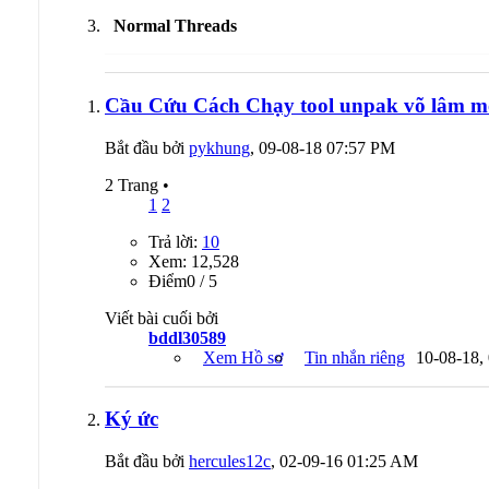
Normal Threads
Cầu Cứu Cách Chạy tool unpak võ lâm mo
Bắt đầu bởi
pykhung
, 09-08-18 07:57 PM
2 Trang
•
1
2
Trả lời:
10
Xem: 12,528
Ðiểm0 / 5
Viết bài cuối bởi
bddl30589
Xem Hồ sơ
Tin nhắn riêng
10-08-18,
Ký ức
Bắt đầu bởi
hercules12c
, 02-09-16 01:25 AM