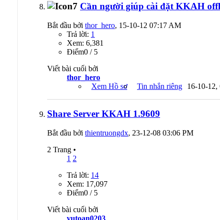
Cần người giúp cài đặt KKAH offl
Bắt đầu bởi
thor_hero
, 15-10-12 07:17 AM
Trả lời:
1
Xem: 6,381
Ðiểm0 / 5
Viết bài cuối bởi
thor_hero
Xem Hồ sơ
Tin nhắn riêng
16-10-12,
Share Server KKAH 1.9609
Bắt đầu bởi
thientruongdx
, 23-12-08 03:06 PM
2 Trang
•
1
2
Trả lời:
14
Xem: 17,097
Ðiểm0 / 5
Viết bài cuối bởi
vutoan0203