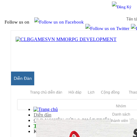
Hello & Welcome to our community.
Is this your first visit?
Follow us on
Diễn Đàn
Trang chủ diễn đàn
Hỏi đáp
Lịch
Cộng đồng
Thao
Nhóm
Diễn đàn
Danh sách
CLB NGHIÊN CỨU & PHÁT TRIỂN MMORPG
thành viên
Tổng Hợp Các Server Games Khác
Kiếm Khách Anh Hùng