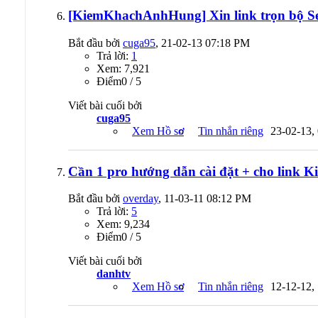
[KiemKhachAnhHung] Xin link trọn bộ Ser
Bắt đầu bởi
cuga95
, 21-02-13 07:18 PM
Trả lời:
1
Xem: 7,921
Ðiểm0 / 5
Viết bài cuối bởi
cuga95
Xem Hồ sơ
Tin nhắn riêng
23-02-13,
Cần 1 pro hướng dẫn cài đặt + cho link
Bắt đầu bởi
overday
, 11-03-11 08:12 PM
Trả lời:
5
Xem: 9,234
Ðiểm0 / 5
Viết bài cuối bởi
danhtv
Xem Hồ sơ
Tin nhắn riêng
12-12-12,