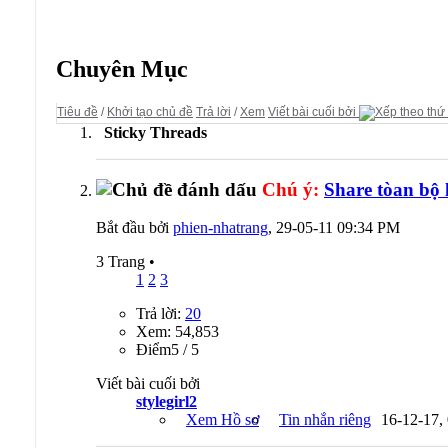
Diễn đàn:
Kiếm Khách Anh Hùng
Chuyên Mục
Tiêu đề
/
Khởi tạo chủ đề
Trả lời
/
Xem
Viết bài cuối bởi
Sticky Threads
Chú ý:
Share tòan bộ 
Bắt đầu bởi
phien-nhatrang
, 29-05-11 09:34 PM
3 Trang
•
1
2
3
Trả lời:
20
Xem: 54,853
Ðiểm5 / 5
Viết bài cuối bởi
stylegirl2
Xem Hồ sơ
Tin nhắn riêng
16-12-17,