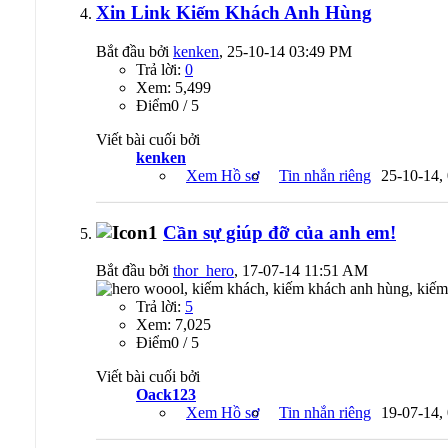
Xin Link Kiếm Khách Anh Hùng
Bắt đầu bởi
kenken
, 25-10-14 03:49 PM
Trả lời:
0
Xem: 5,499
Ðiểm0 / 5
Viết bài cuối bởi
kenken
Xem Hồ sơ
Tin nhắn riêng
25-10-14,
Cần sự giúp đỡ của anh em!
Bắt đầu bởi
thor_hero
, 17-07-14 11:51 AM
Trả lời:
5
Xem: 7,025
Ðiểm0 / 5
Viết bài cuối bởi
Oack123
Xem Hồ sơ
Tin nhắn riêng
19-07-14,