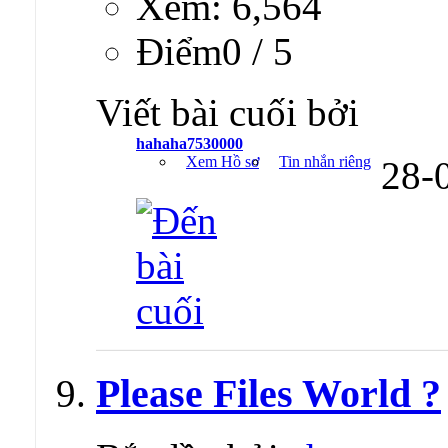
Xem: 6,564
Ðiểm0 / 5
Viết bài cuối bởi
hahaha7530000
Xem Hồ sơ
Tin nhắn riêng
28-
Please Files World ?