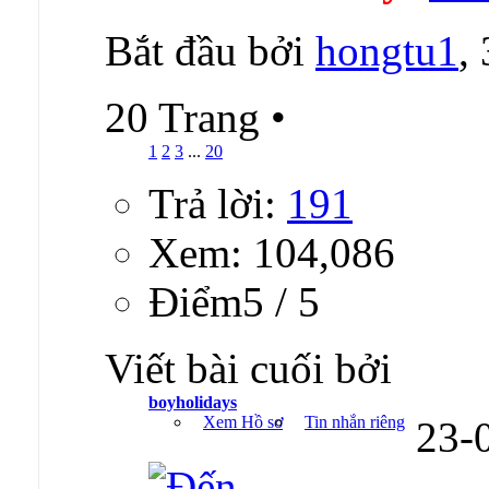
Bắt đầu bởi
hongtu1
,
20 Trang
•
1
2
3
...
20
Trả lời:
191
Xem: 104,086
Ðiểm5 / 5
Viết bài cuối bởi
boyholidays
Xem Hồ sơ
Tin nhắn riêng
23-