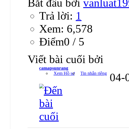
Bắt đầu bởi
vanluat1
Trả lời:
1
Xem: 6,578
Ðiểm0 / 5
Viết bài cuối bởi
camapsunrang
Xem Hồ sơ
Tin nhắn riêng
04-