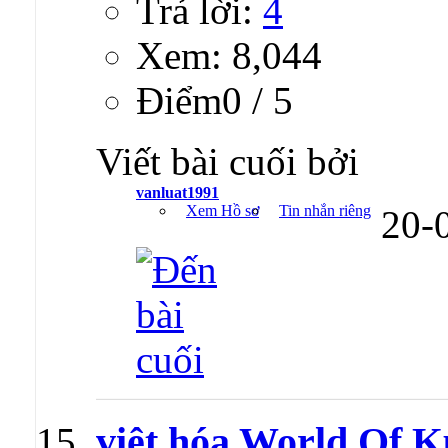
Trả lời:
4
Xem: 8,044
Ðiểm0 / 5
Viết bài cuối bởi
vanluat1991
Xem Hồ sơ
Tin nhắn riêng
20-
việt hóa World Of 