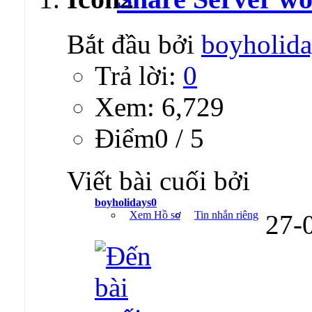
Bắt đầu bởi
boyholid
Trả lời:
0
Xem: 6,729
Ðiểm0 / 5
Viết bài cuối bởi
boyholidays0
Xem Hồ sơ
Tin nhắn riêng
27-