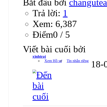
Bắt đầu bởi
changute
Trả lời:
1
Xem: 6,387
Ðiểm0 / 5
Viết bài cuối bởi
xjnhtraj
Xem Hồ sơ
Tin nhắn riêng
18-