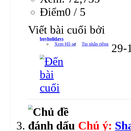
Ðiểm0 / 5
Viết bài cuối bởi
boyholidays
Xem Hồ sơ
Tin nhắn riêng
29-
Chú ý:
Sh