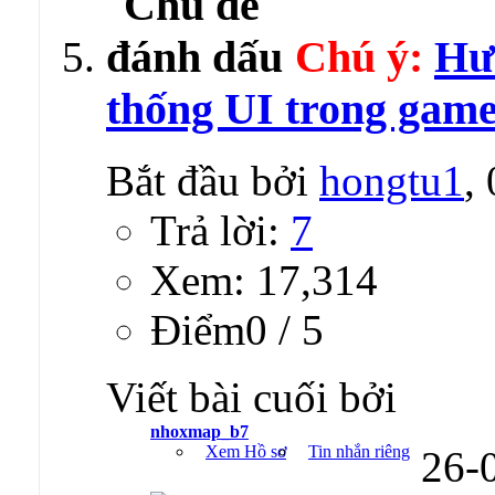
Chú ý:
Hư
thống UI trong gam
Bắt đầu bởi
hongtu1
,
Trả lời:
7
Xem: 17,314
Ðiểm0 / 5
Viết bài cuối bởi
nhoxmap_b7
Xem Hồ sơ
Tin nhắn riêng
26-