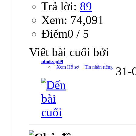
Trả lời:
89
Xem: 74,091
Ðiểm0 / 5
Viết bài cuối bởi
nhokvip99
Xem Hồ sơ
Tin nhắn riêng
31-