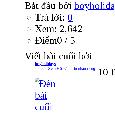
Bắt đầu bởi
boyholida
Trả lời:
0
Xem: 2,642
Ðiểm0 / 5
Viết bài cuối bởi
boyholidays
Xem Hồ sơ
Tin nhắn riêng
10-