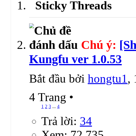
Sticky Threads
Chú ý:
[Sh
Kungfu ver 1.0.53
Bắt đầu bởi
hongtu1
,
4 Trang
•
1
2
3
...
4
Trả lời:
34
Xem: 72,735