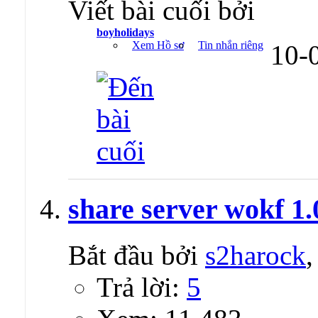
Viết bài cuối bởi
boyholidays
Xem Hồ sơ
Tin nhắn riêng
10-
share server wokf 1.
Bắt đầu bởi
s2harock
Trả lời:
5