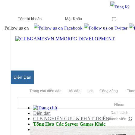
Hello & Welcome to our community.
Is this your first visit?
Ghi nhớ
Follow us on
Diễn Đàn
Trang chủ diễn đàn
Hỏi đáp
Lịch
Cộng đồng
Thao
Nhóm
Diễn đàn
Danh sách
CLB NGHIÊN CỨU & PHÁT TRIỂN MMORPG
thành viên
Tổng Hợp Các Server Games Khác
World Of Kungfu