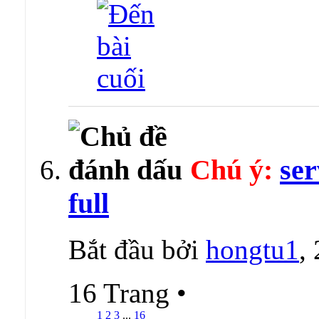
Chú ý:
ser
full
Bắt đầu bởi
hongtu1
,
16 Trang
•
1
2
3
...
16