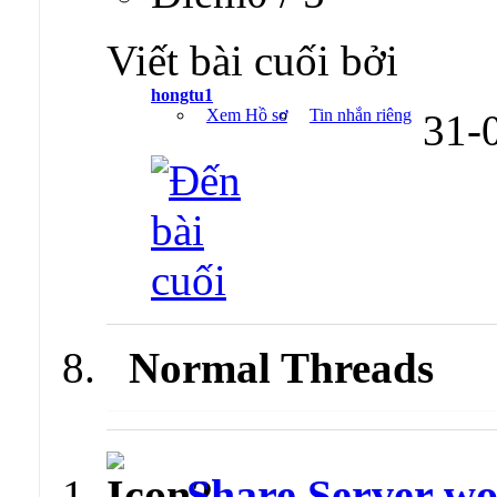
Viết bài cuối bởi
hongtu1
Xem Hồ sơ
Tin nhắn riêng
31-
Normal Threads
Share Server wo