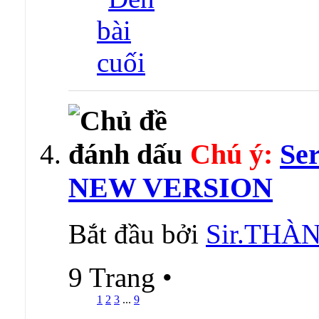
Chú ý:
Se
NEW VERSION
Bắt đầu bởi
Sir.TH
9 Trang
•
1
2
3
...
9