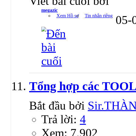
Viết bài cuối bởi
megazic
Xem Hồ sơ
Tin nhắn riêng
05-
Tổng hợp các TOOL
Bắt đầu bởi
Sir.TH
Trả lời:
4
Xem: 7,902