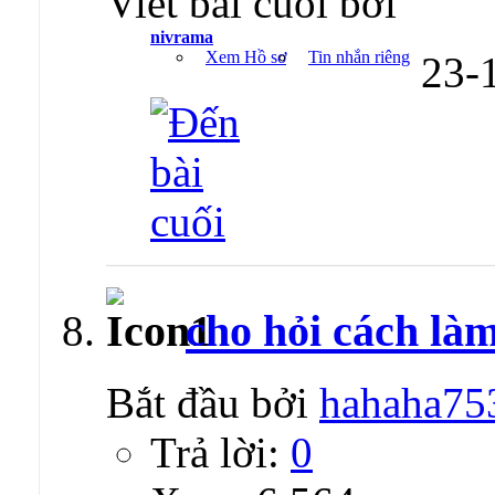
Viết bài cuối bởi
nivrama
Xem Hồ sơ
Tin nhắn riêng
23-
cho hỏi cách là
Bắt đầu bởi
hahaha75
Trả lời:
0