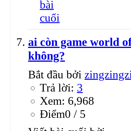
ai còn game world of
không?
Bắt đầu bởi
zingzingz
Trả lời:
3
Xem: 6,968
Ðiểm0 / 5