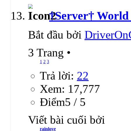
†Server† Worl
Bắt đầu bởi
DriverOn
3 Trang
•
1
2
3
Trả lời:
22
Xem: 17,777
Ðiểm5 / 5
Viết bài cuối bởi
rainlove