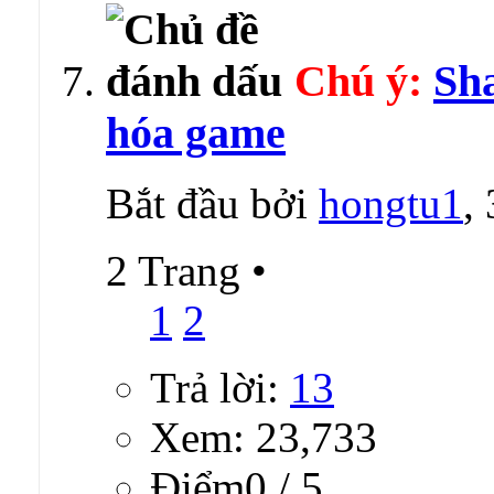
Chú ý:
Sha
hóa game
Bắt đầu bởi
hongtu1
,
2 Trang
•
1
2
Trả lời:
13
Xem: 23,733
Ðiểm0 / 5