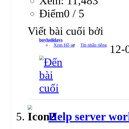
Xem: 11,483
Ðiểm0 / 5
Viết bài cuối bởi
boyholidays
Xem Hồ sơ
Tin nhắn riêng
12-
Help server wor