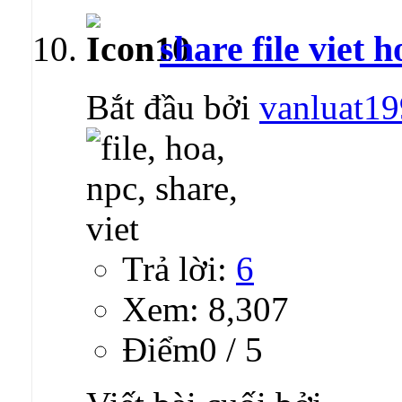
share file viet
Bắt đầu bởi
vanluat1
Trả lời:
6
Xem: 8,307
Ðiểm0 / 5