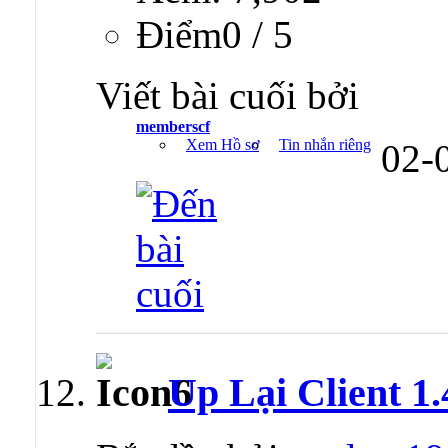
Ðiểm0 / 5
Viết bài cuối bởi
memberscf
Xem Hồ sơ
Tin nhắn riêng
02-
Up Lại Client 1.