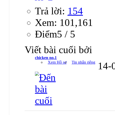
Trả lời:
154
Xem: 101,161
Ðiểm5 / 5
Viết bài cuối bởi
chicken no.1
Xem Hồ sơ
Tin nhắn riêng
14-