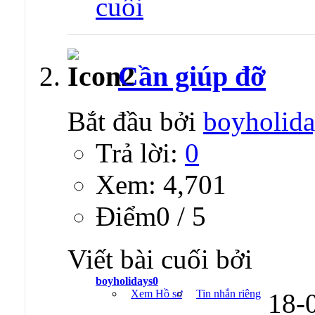
Cần giúp đỡ
Bắt đầu bởi
boyholid
Trả lời:
0
Xem: 4,701
Ðiểm0 / 5
Viết bài cuối bởi
boyholidays0
Xem Hồ sơ
Tin nhắn riêng
18-