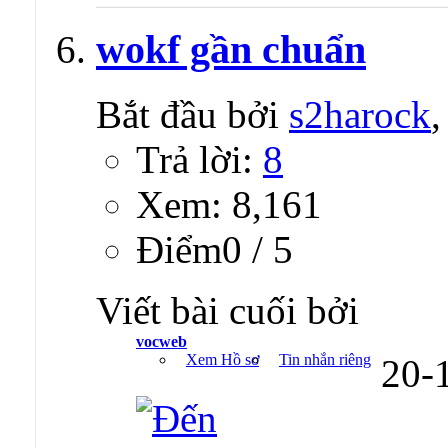
wokf gần chuẩn
Bắt đầu bởi
s2harock
Trả lời:
8
Xem: 8,161
Ðiểm0 / 5
Viết bài cuối bởi
vocweb
Xem Hồ sơ
Tin nhắn riêng
20-