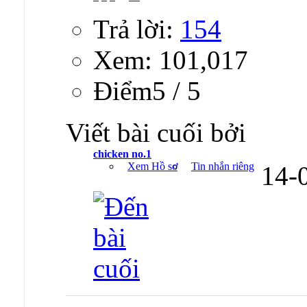
Trả lời:
154
Xem: 101,017
Ðiểm5 / 5
Viết bài cuối bởi
chicken no.1
Xem Hồ sơ
Tin nhắn riêng
14-