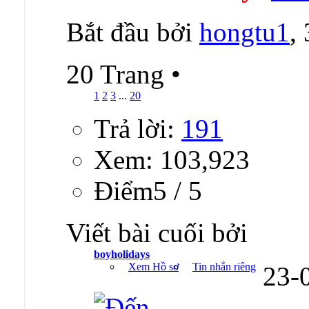
Bắt đầu bởi
hongtu1
,
20 Trang
•
1
2
3
...
20
Trả lời:
191
Xem: 103,923
Ðiểm5 / 5
Viết bài cuối bởi
boyholidays
Xem Hồ sơ
Tin nhắn riêng
23-