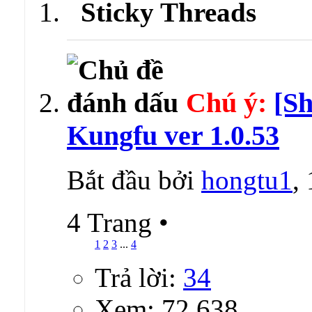
Sticky Threads
Chú ý:
[Sh
Kungfu ver 1.0.53
Bắt đầu bởi
hongtu1
,
4 Trang
•
1
2
3
...
4
Trả lời:
34
Xem: 72,638