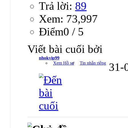
Trả lời:
89
Xem: 73,997
Ðiểm0 / 5
Viết bài cuối bởi
nhokvip99
Xem Hồ sơ
Tin nhắn riêng
31-