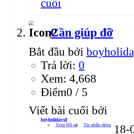
Cần giúp đỡ
Bắt đầu bởi
boyholid
Trả lời:
0
Xem: 4,668
Ðiểm0 / 5
Viết bài cuối bởi
boyholidays0
Xem Hồ sơ
Tin nhắn riêng
18-