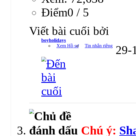
Ðiểm0 / 5
Viết bài cuối bởi
boyholidays
Xem Hồ sơ
Tin nhắn riêng
29-
Chú ý:
Sh