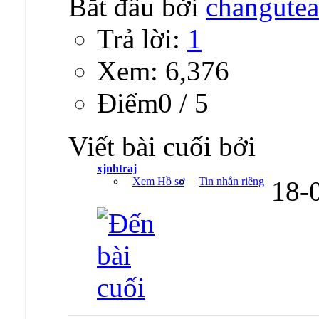
Bắt đầu bởi
changute
Trả lời:
1
Xem: 6,376
Ðiểm0 / 5
Viết bài cuối bởi
xjnhtraj
Xem Hồ sơ
Tin nhắn riêng
18-