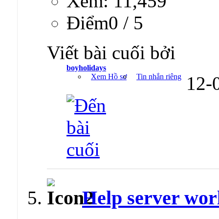
Xem: 11,459
Ðiểm0 / 5
Viết bài cuối bởi
boyholidays
Xem Hồ sơ
Tin nhắn riêng
12-
Help server wor