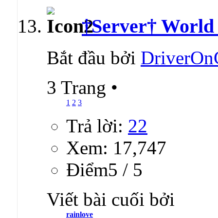
†Server† Worl
Bắt đầu bởi
DriverOn
3 Trang
•
1
2
3
Trả lời:
22
Xem: 17,747
Ðiểm5 / 5
Viết bài cuối bởi
rainlove