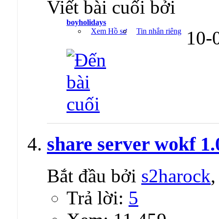
Viết bài cuối bởi
boyholidays
Xem Hồ sơ
Tin nhắn riêng
10-
share server wokf 1.
Bắt đầu bởi
s2harock
Trả lời:
5