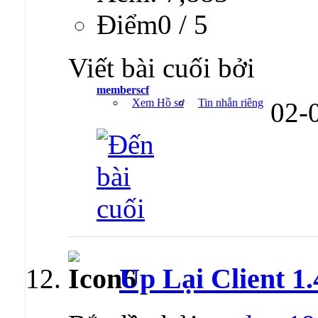
Ðiểm0 / 5
Viết bài cuối bởi
memberscf
Xem Hồ sơ
Tin nhắn riêng
02-
Up Lại Client 1.