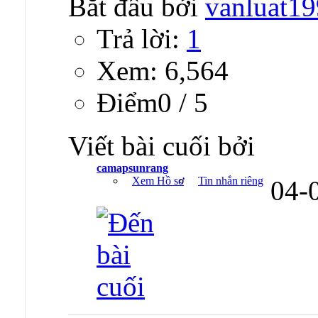
Bắt đầu bởi
vanluat1
Trả lời:
1
Xem: 6,564
Ðiểm0 / 5
Viết bài cuối bởi
camapsunrang
Xem Hồ sơ
Tin nhắn riêng
04-