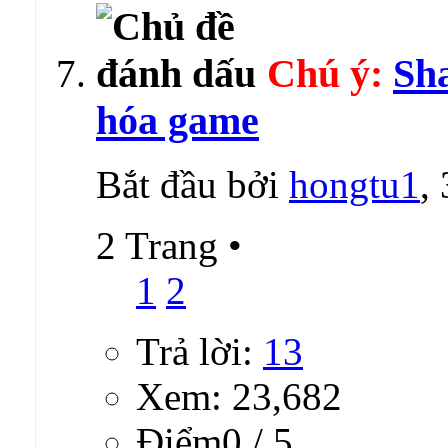
Chú ý:
Sha
hóa game
Bắt đầu bởi
hongtu1
,
2 Trang
•
1
2
Trả lời:
13
Xem: 23,682
Ðiểm0 / 5