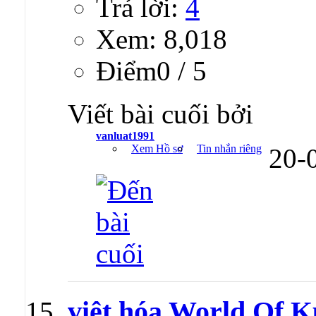
Trả lời:
4
Xem: 8,018
Ðiểm0 / 5
Viết bài cuối bởi
vanluat1991
Xem Hồ sơ
Tin nhắn riêng
20-
việt hóa World Of 