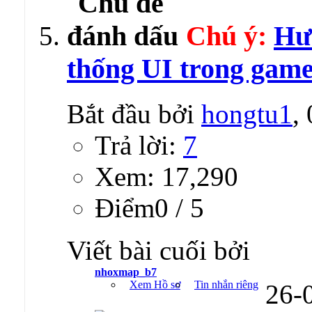
Chú ý:
Hư
thống UI trong gam
Bắt đầu bởi
hongtu1
,
Trả lời:
7
Xem: 17,290
Ðiểm0 / 5
Viết bài cuối bởi
nhoxmap_b7
Xem Hồ sơ
Tin nhắn riêng
26-