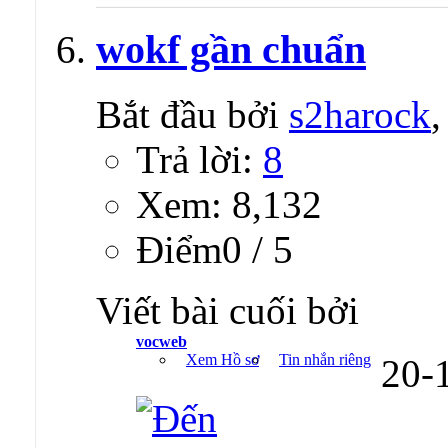
wokf gần chuẩn
Bắt đầu bởi
s2harock
Trả lời:
8
Xem: 8,132
Ðiểm0 / 5
Viết bài cuối bởi
vocweb
Xem Hồ sơ
Tin nhắn riêng
20-