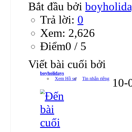
Bắt đầu bởi
boyholida
Trả lời:
0
Xem: 2,626
Ðiểm0 / 5
Viết bài cuối bởi
boyholidays
Xem Hồ sơ
Tin nhắn riêng
10-