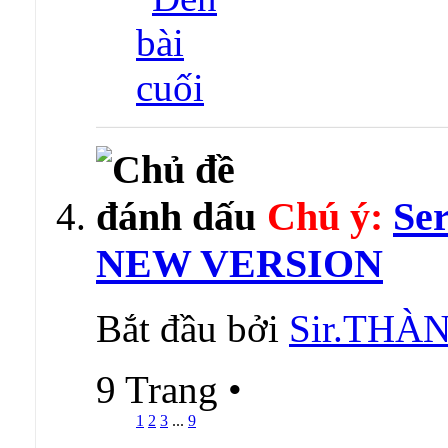
Chú ý:
Se
NEW VERSION
Bắt đầu bởi
Sir.TH
9 Trang
•
1
2
3
...
9