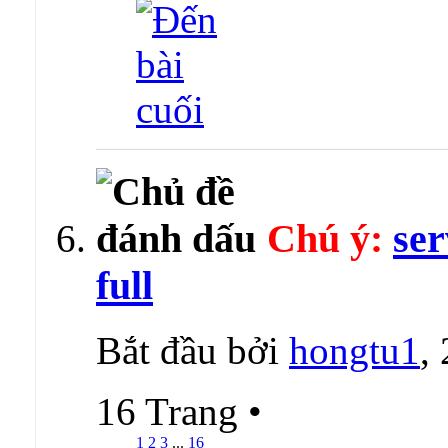
Chú ý:
ser
full
Bắt đầu bởi
hongtu1
,
16 Trang
•
1
2
3
...
16