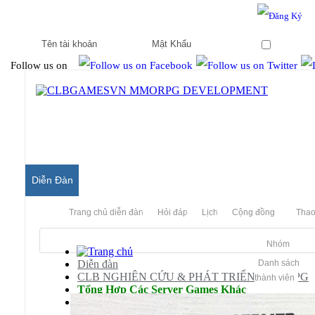
Hello & Welcome to our community.
Is this your first visit?
Ghi nhớ
Follow us on
Diễn Đàn
Trang chủ diễn đàn
Hỏi đáp
Lịch
Cộng đồng
Thao
Nhóm
Diễn đàn
Danh sách
CLB NGHIÊN CỨU & PHÁT TRIỂN MMORPG
thành viên
Tổng Hợp Các Server Games Khác
World Of Kungfu