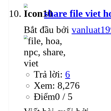
share file viet
Bắt đầu bởi
vanluat1
Trả lời:
6
Xem: 8,276
Ðiểm0 / 5