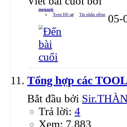
Viết bài cuối bởi
megazic
Xem Hồ sơ
Tin nhắn riêng
05-
Tổng hợp các TOOL
Bắt đầu bởi
Sir.TH
Trả lời:
4
Xem: 7,883