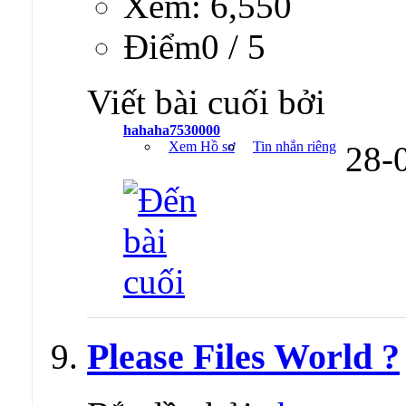
Xem: 6,550
Ðiểm0 / 5
Viết bài cuối bởi
hahaha7530000
Xem Hồ sơ
Tin nhắn riêng
28-
Please Files World ?