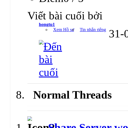
Viết bài cuối bởi
hongtu1
Xem Hồ sơ
Tin nhắn riêng
31-
Normal Threads
Share Server wo