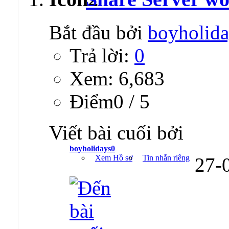
Bắt đầu bởi
boyholid
Trả lời:
0
Xem: 6,683
Ðiểm0 / 5
Viết bài cuối bởi
boyholidays0
Xem Hồ sơ
Tin nhắn riêng
27-