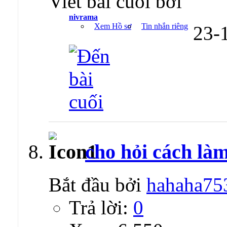
Viết bài cuối bởi
nivrama
Xem Hồ sơ
Tin nhắn riêng
23-
cho hỏi cách là
Bắt đầu bởi
hahaha75
Trả lời:
0