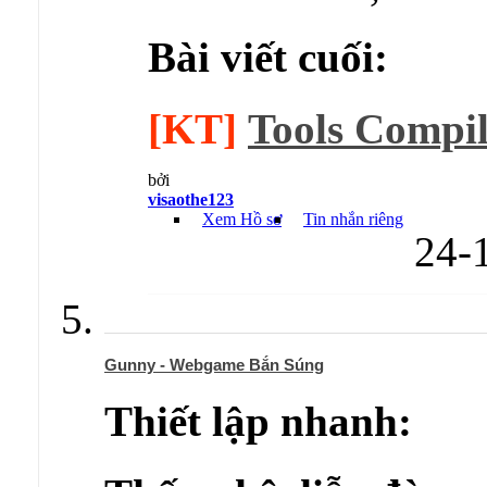
Bài viết cuối:
[KT]
Tools Compil
bởi
visaothe123
Xem Hồ sơ
Tin nhắn riêng
24-
Gunny - Webgame Bắn Súng
Thiết lập nhanh: