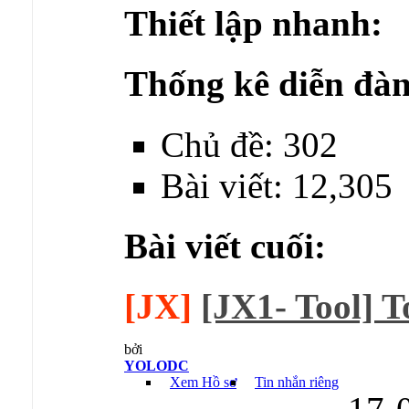
Thiết lập nhanh:
Thống kê diễn đàn
Chủ đề: 302
Bài viết: 12,305
Bài viết cuối:
[JX]
[JX1- Tool] To
bởi
YOLODC
Xem Hồ sơ
Tin nhắn riêng