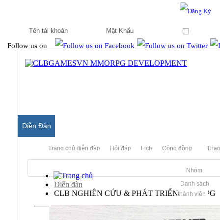
Hello & Welcome to our community.
Is this your first visit?
Ghi nhớ
Follow us on
Diễn Đàn
Trang chủ diễn đàn
Hỏi đáp
Lịch
Cộng đồng
Thao
Nhóm
Diễn đàn
Danh sách
CLB NGHIÊN CỨU & PHÁT TRIỂN MMORPG
thành viên