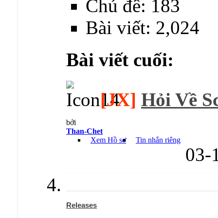
Chủ đề: 183
Bài viết: 2,024
Bài viết cuối:
[JX]
Hỏi Về S
bởi
Than-Chet
Xem Hồ sơ
Tin nhắn riêng
03-
Releases