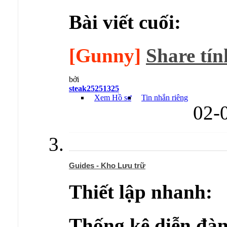
Bài viết cuối:
[Gunny]
Share tín
bởi
steak25251325
Xem Hồ sơ
Tin nhắn riêng
02-
Guides - Kho Lưu trữ
Thiết lập nhanh:
Thống kê diễn đàn