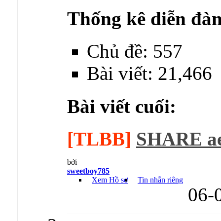
Thống kê diễn đàn
Chủ đề: 557
Bài viết: 21,466
Bài viết cuối:
[TLBB]
SHARE ae 
bởi
sweetboy785
Xem Hồ sơ
Tin nhắn riêng
06-