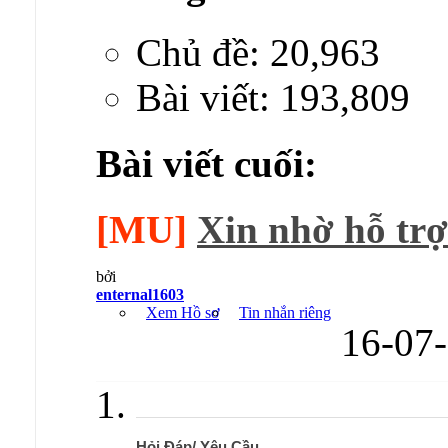
Chủ đề: 20,963
Bài viết: 193,809
Bài viết cuối:
[MU]
Xin nhờ hỗ trợ
bởi
enternal1603
Xem Hồ sơ
Tin nhắn riêng
16-07
Hỏi Đáp/ Yêu Cầu