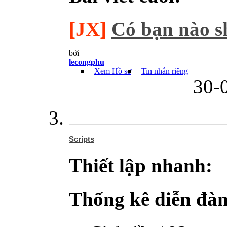
[JX]
Có bạn nào sh
bởi
lecongphu
Xem Hồ sơ
Tin nhắn riêng
30-
Scripts
Thiết lập nhanh:
Thống kê diễn đàn