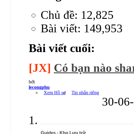
Chủ đề: 12,825
Bài viết: 149,953
Bài viết cuối:
[JX]
Có bạn nào shar
bởi
lecongphu
Xem Hồ sơ
Tin nhắn riêng
30-06
Guides - Kho Lưu trữ