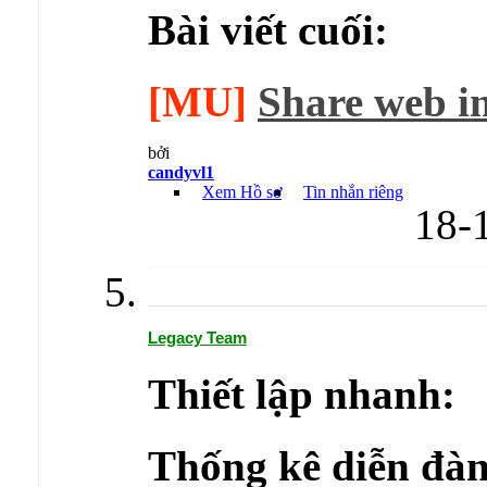
Bài viết cuối:
[MU]
Share web i
bởi
candyvl1
Xem Hồ sơ
Tin nhắn riêng
18-
Legacy Team
Thiết lập nhanh:
Thống kê diễn đàn