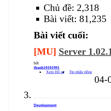
Chủ đề: 2,318
Bài viết: 81,235
Bài viết cuối:
[MU]
Server 1.02.
bởi
thanh10101991
Xem Hồ sơ
Tin nhắn riêng
04-
Development