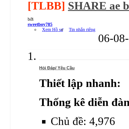
[TLBB]
SHARE ae bản
bởi
sweetboy785
Xem Hồ sơ
Tin nhắn riêng
06-08
Hỏi Đáp/ Yêu Cầu
Thiết lập nhanh:
Thống kê diễn đàn
Chủ đề: 4,976