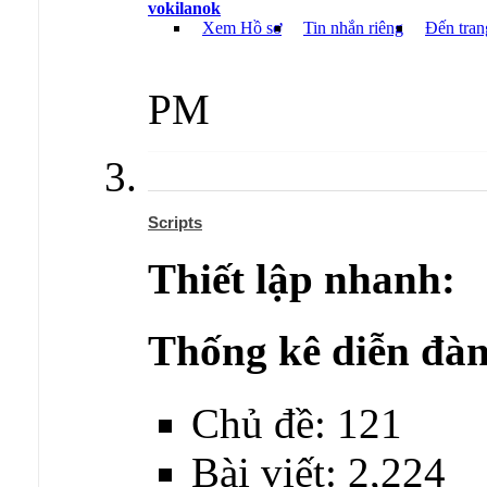
vokilanok
Xem Hồ sơ
Tin nhắn riêng
Đến tran
PM
Scripts
Thiết lập nhanh:
Thống kê diễn đàn
Chủ đề: 121
Bài viết: 2,224