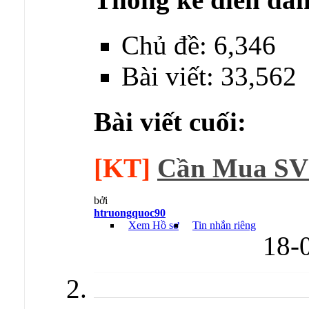
Chủ đề: 6,346
Bài viết: 33,562
Bài viết cuối:
[KT]
Cần Mua SV 
bởi
htruongquoc90
Xem Hồ sơ
Tin nhắn riêng
18-