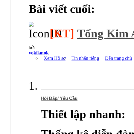
Bài viết cuối:
[KT]
Tống Kim A
bởi
vokilanok
Xem Hồ sơ
Tin nhắn riêng
Đến trang chủ
Hỏi Đáp/ Yêu Cầu
Thiết lập nhanh:
Thống kê diễn đàn