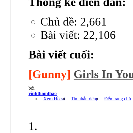
Thống kê diễn đàn:
Chủ đề: 2,661
Bài viết: 22,106
Bài viết cuối:
[Gunny]
Girls In You
bởi
vinhthamthao
Xem Hồ sơ
Tin nhắn riêng
Đến trang chủ