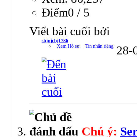
Ðiểm0 / 5
Viết bài cuối bởi
shjnjchj1786
Xem Hồ sơ
Tin nhắn riêng
28-
Chú ý:
Se