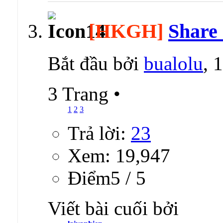
[HKGH]
Share 
Bắt đầu bởi
bualolu
, 
3 Trang
•
1
2
3
Trả lời:
23
Xem: 19,947
Ðiểm5 / 5
Viết bài cuối bởi