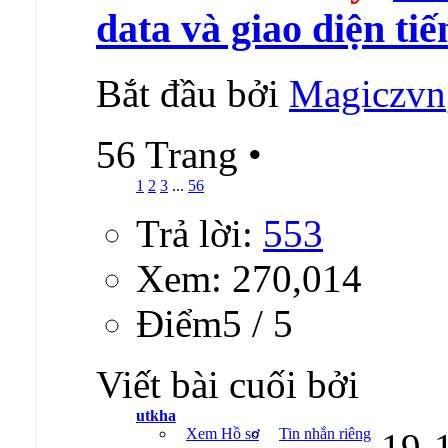
data và giao diện tiế
Bắt đầu bởi
Magiczvn
56 Trang
•
1
2
3
...
56
Trả lời:
553
Xem: 270,014
Ðiểm5 / 5
Viết bài cuối bởi
utkha
Xem Hồ sơ
Tin nhắn riêng
19-