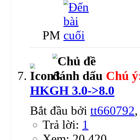
PM
Chú ý
HKGH 3.0->8.0
Bắt đầu bởi
tt660792
Trả lời:
1
Xem: 20,420