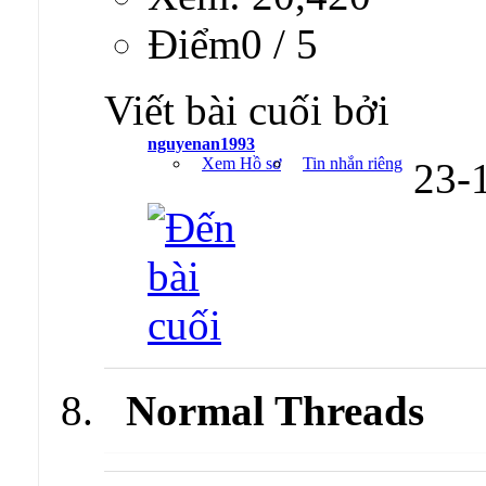
Ðiểm0 / 5
Viết bài cuối bởi
nguyenan1993
Xem Hồ sơ
Tin nhắn riêng
23-
Normal Threads