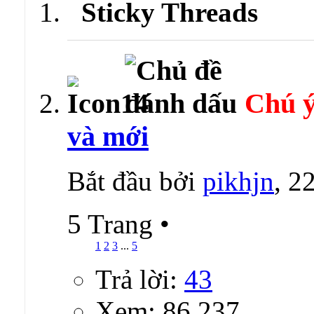
Sticky Threads
Chú ý
và mới
Bắt đầu bởi
pikhjn
, 2
5 Trang
•
1
2
3
...
5
Trả lời:
43
Xem: 86,237