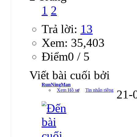
1
2
Trả lời:
13
Xem: 35,403
Ðiểm0 / 5
Viết bài cuối bởi
RunNingMan
Xem Hồ sơ
Tin nhắn riêng
21-