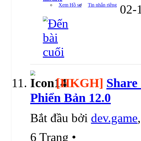
Xem Hồ sơ
Tin nhắn riêng
02-
[HKGH]
Share
Phiển Bản 12.0
Bắt đầu bởi
dev.game
6 Trang
•