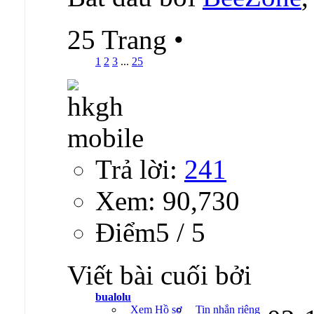
25 Trang
•
1
2
3
...
25
Trả lời:
241
Xem: 90,730
Ðiểm5 / 5
Viết bài cuối bởi
bualolu
Xem Hồ sơ
Tin nhắn riêng