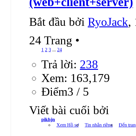
(web+client+server)
Bắt đầu bởi
RyoJack
,
24 Trang
•
1
2
3
...
24
Trả lời:
238
Xem: 163,179
Ðiểm3 / 5
Viết bài cuối bởi
pikhjn
Xem Hồ sơ
Tin nhắn riêng
Đến tran