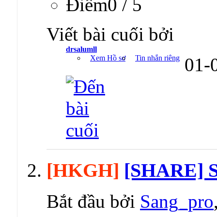
Ðiểm0 / 5
Viết bài cuối bởi
drsalumll
Xem Hồ sơ
Tin nhắn riêng
01-
[HKGH]
[SHARE] Se
Bắt đầu bởi
Sang_pro