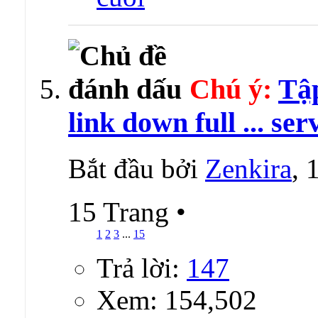
Chú ý:
Tập
link down full ... ser
Bắt đầu bởi
Zenkira
, 
15 Trang
•
1
2
3
...
15
Trả lời:
147
Xem: 154,502