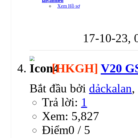
laivanhien
Xem Hồ sơ
17-10-23,
[HKGH]
V20 GS
Bắt đầu bởi
dảckalan
,
Trả lời:
1
Xem: 5,827
Ðiểm0 / 5