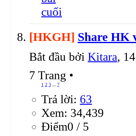
[HKGH]
Share HK v
Bắt đầu bởi
Kitara
, 1
7 Trang
•
1
2
3
...
7
Trả lời:
63
Xem: 34,439
Ðiểm0 / 5