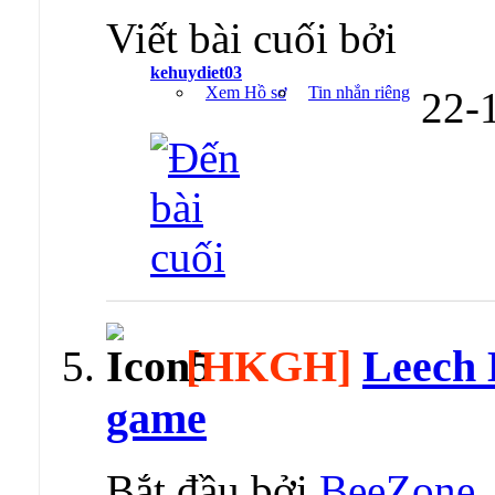
Viết bài cuối bởi
kehuydiet03
Xem Hồ sơ
Tin nhắn riêng
22-
[HKGH]
Leech 
game
Bắt đầu bởi
BeeZone
,