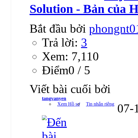
Solution - Bản của 
Bắt đầu bởi
phongnt0
Trả lời:
3
Xem: 7,110
Ðiểm0 / 5
Viết bài cuối bởi
tangvanyen
Xem Hồ sơ
Tin nhắn riêng
07-