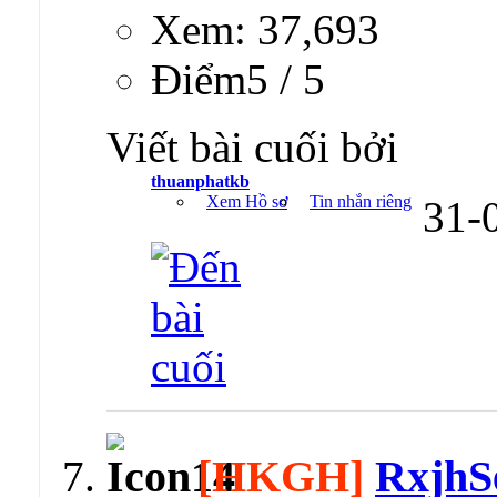
Xem: 37,693
Ðiểm5 / 5
Viết bài cuối bởi
thuanphatkb
Xem Hồ sơ
Tin nhắn riêng
31-
[HKGH]
RxjhSe