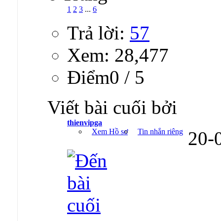
1
2
3
...
6
Trả lời:
57
Xem: 28,477
Ðiểm0 / 5
Viết bài cuối bởi
thienvipga
Xem Hồ sơ
Tin nhắn riêng
20-