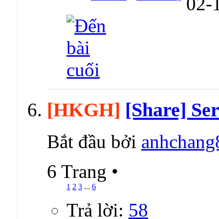
02-
[HKGH]
[Share] Ser
Bắt đầu bởi
anhchang
6 Trang
•
1
2
3
...
6
Trả lời:
58