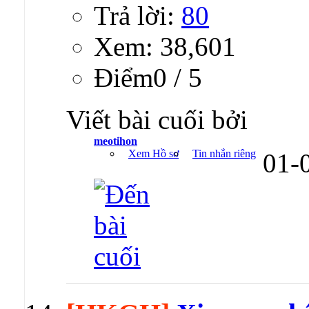
Trả lời:
80
Xem: 38,601
Ðiểm0 / 5
Viết bài cuối bởi
meotihon
Xem Hồ sơ
Tin nhắn riêng
01-