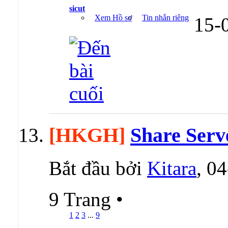
sicut
Xem Hồ sơ
Tin nhắn riêng
15-
[HKGH]
Share Serv
Bắt đầu bởi
Kitara
, 0
9 Trang
•
1
2
3
...
9