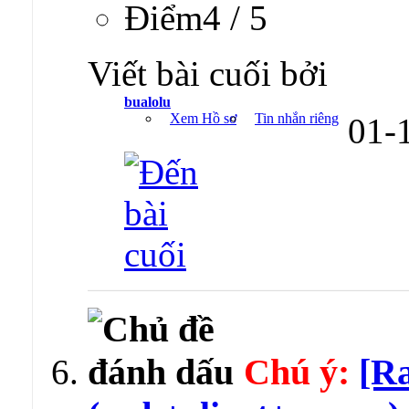
Ðiểm4 / 5
Viết bài cuối bởi
bualolu
Xem Hồ sơ
Tin nhắn riêng
01-
Chú ý:
[Ra