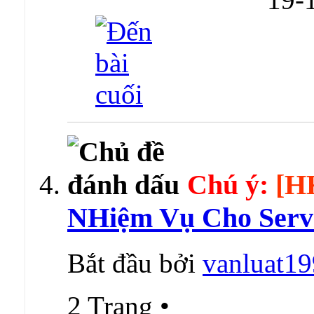
Chú ý:
[H
NHiệm Vụ Cho Serve
Bắt đầu bởi
vanluat1
2 Trang
•