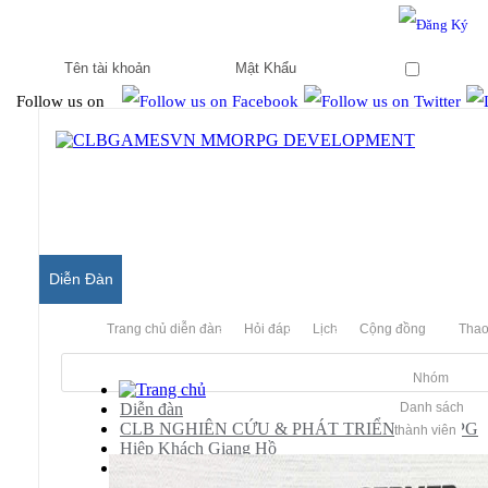
Hello & Welcome to our community.
Is this your first visit?
Ghi nhớ
Follow us on
Diễn Đàn
Trang chủ diễn đàn
Hỏi đáp
Lịch
Cộng đồng
Thao
Nhóm
Diễn đàn
Danh sách
CLB NGHIÊN CỨU & PHÁT TRIỂN MMORPG
thành viên
Hiệp Khách Giang Hồ
Release