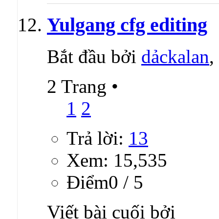
Yulgang cfg editing
Bắt đầu bởi
dảckalan
,
2 Trang
•
1
2
Trả lời:
13
Xem: 15,535
Ðiểm0 / 5
Viết bài cuối bởi