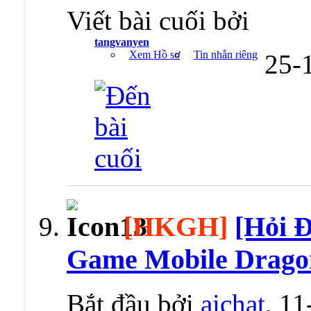
Viết bài cuối bởi
tangvanyen
Xem Hồ sơ
Tin nhắn riêng
25-
[HKGH]
[Hỏi Đ
Game Mobile Drago
Bắt đầu bởi
aichat
, 1