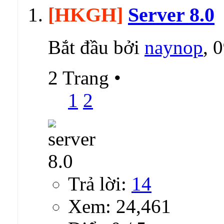
[HKGH]
Server 8.0
Bắt đầu bởi
naynop
, 
2 Trang
•
1
2
Trả lời:
14
Xem: 24,461