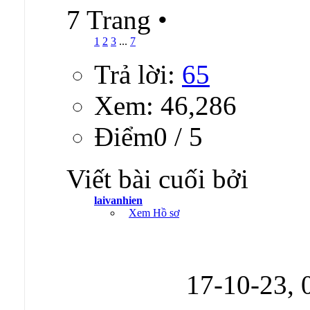
7 Trang
•
1
2
3
...
7
Trả lời:
65
Xem: 46,286
Ðiểm0 / 5
Viết bài cuối bởi
laivanhien
Xem Hồ sơ
17-10-23,