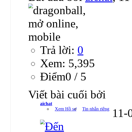
Trả lời:
0
Xem: 5,395
Ðiểm0 / 5
Viết bài cuối bởi
aichat
Xem Hồ sơ
Tin nhắn riêng
11-