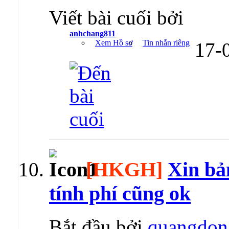
Viết bài cuối bởi
anhchang811
Xem Hồ sơ
Tin nhắn riêng
17-
[HKGH]
Xin bản
tính phí cũng ok
Bắt đầu bởi
quangdon