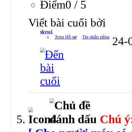
Ðiểm0 / 5
Viết bài cuối bởi
skyss1
Xem Hồ sơ
Tin nhắn riêng
24-
Chú ý