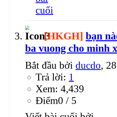
[HKGH]
bạn nà
ba vuong cho minh x
Bắt đầu bởi
ducdo
, 2
Trả lời:
1
Xem: 4,439
Ðiểm0 / 5
Viết bài cuối bởi