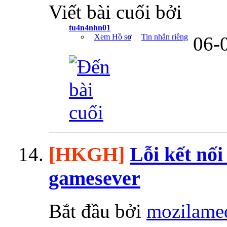
Viết bài cuối bởi
tu4n4nhn01
Xem Hồ sơ
Tin nhắn riêng
06-
[HKGH]
Lỗi kết nối
gamesever
Bắt đầu bởi
mozilame