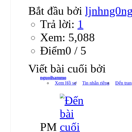
Bắt đầu bởi
ljnhng0n
Trả lời:
1
Xem: 5,088
Ðiểm0 / 5
Viết bài cuối bởi
nguoihammo
Xem Hồ sơ
Tin nhắn riêng
Đến tran
PM