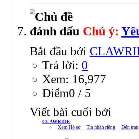
Chú ý:
Yêu
Bắt đầu bởi
CLAWRI
Trả lời:
0
Xem: 16,977
Ðiểm0 / 5
Viết bài cuối bởi
CLAWRIDE
Xem Hồ sơ
Tin nhắn riêng
Đến tran