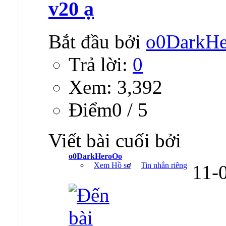
v20 ạ
Bắt đầu bởi
o0DarkH
Trả lời:
0
Xem: 3,392
Ðiểm0 / 5
Viết bài cuối bởi
o0DarkHeroOo
Xem Hồ sơ
Tin nhắn riêng
11-