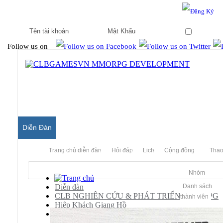
Hello & Welcome to our community.
Is this your first visit?
Ghi nhớ
Follow us on
Diễn Đàn
Trang chủ diễn đàn
Hỏi đáp
Lịch
Cộng đồng
Thao
Nhóm
Diễn đàn
Danh sách
CLB NGHIÊN CỨU & PHÁT TRIỂN MMORPG
thành viên
Hiệp Khách Giang Hồ
Hỏi Đáp/ Yêu Cầu