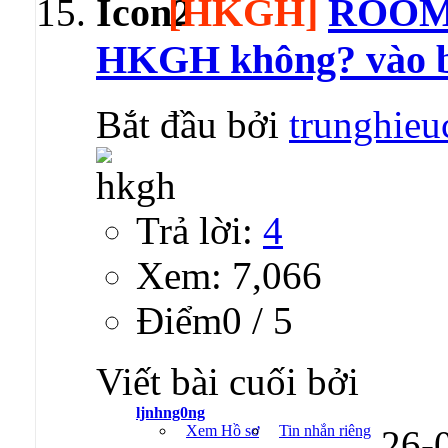
[HKGH]
ROOM 
HKGH không? vào 
Bắt đầu bởi
trunghieu
Trả lời:
4
Xem: 7,066
Ðiểm0 / 5
Viết bài cuối bởi
ljnhng0ng
Xem Hồ sơ
Tin nhắn riêng
26-