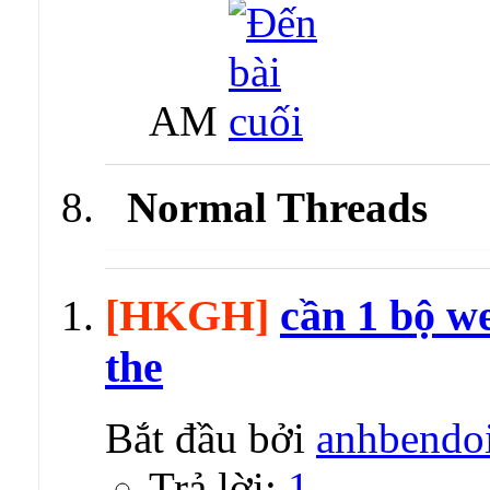
AM
Normal Threads
[HKGH]
cần 1 bộ w
the
Bắt đầu bởi
anhbendo
Trả lời:
1