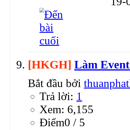
19-
[HKGH]
Làm Even
Bắt đầu bởi
thuanpha
Trả lời:
1
Xem: 6,155
Ðiểm0 / 5