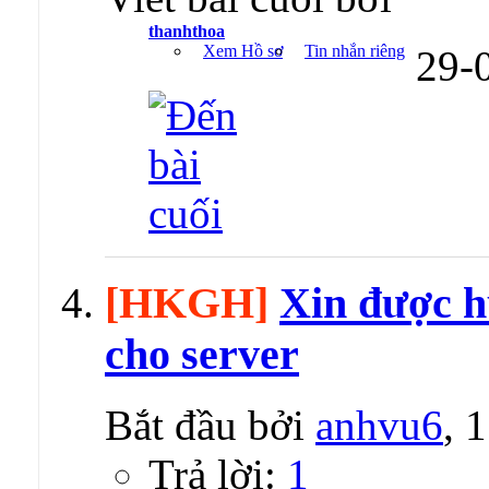
thanhthoa
Xem Hồ sơ
Tin nhắn riêng
29-
[HKGH]
Xin được h
cho server
Bắt đầu bởi
anhvu6
, 
Trả lời:
1