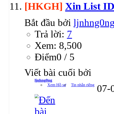
[HKGH]
Xin List ID
Bắt đầu bởi
ljnhng0n
Trả lời:
7
Xem: 8,500
Ðiểm0 / 5
Viết bài cuối bởi
ljnhng0ng
Xem Hồ sơ
Tin nhắn riêng
07-