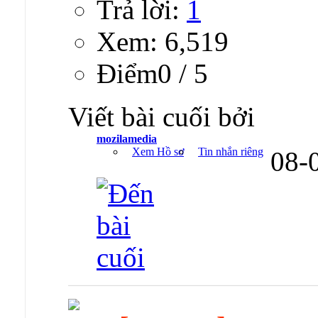
Trả lời:
1
Xem: 6,519
Ðiểm0 / 5
Viết bài cuối bởi
mozilamedia
Xem Hồ sơ
Tin nhắn riêng
08-