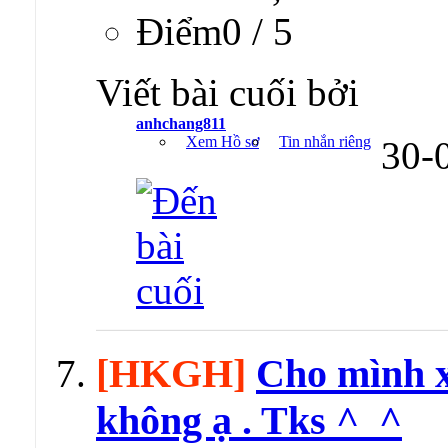
Ðiểm0 / 5
Viết bài cuối bởi
anhchang811
Xem Hồ sơ
Tin nhắn riêng
30-
[HKGH]
Cho mình xi
không ạ . Tks ^_^