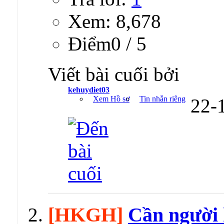
Xem: 8,678
Ðiểm0 / 5
Viết bài cuối bởi
kehuydiet03
Xem Hồ sơ
Tin nhắn riêng
22-
[HKGH]
Cần người 