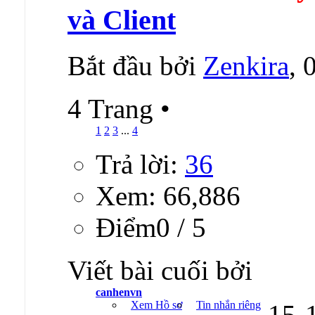
và Client
Bắt đầu bởi
Zenkira
, 
4 Trang
•
1
2
3
...
4
Trả lời:
36
Xem: 66,886
Ðiểm0 / 5
Viết bài cuối bởi
canhenvn
Xem Hồ sơ
Tin nhắn riêng
15-