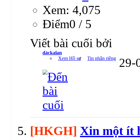
Xem: 4,075
Ðiểm0 / 5
Viết bài cuối bởi
dảckalan
Xem Hồ sơ
Tin nhắn riêng
29-
[HKGH]
Xin một ít