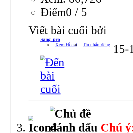
Ðiểm0 / 5
Viết bài cuối bởi
Sang_pro
Xem Hồ sơ
Tin nhắn riêng
15-
Chú ý