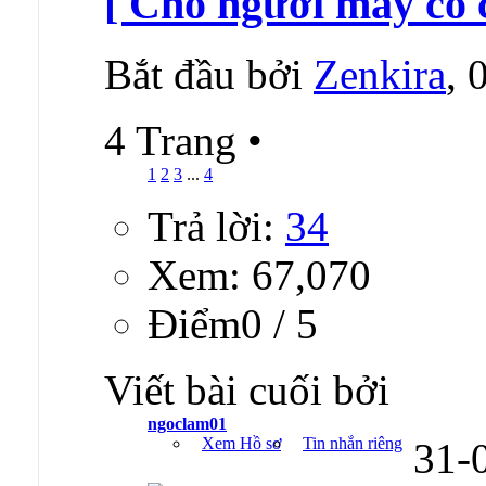
[ Cho người máy có 
Bắt đầu bởi
Zenkira
, 
4 Trang
•
1
2
3
...
4
Trả lời:
34
Xem: 67,070
Ðiểm0 / 5
Viết bài cuối bởi
ngoclam01
Xem Hồ sơ
Tin nhắn riêng
31-