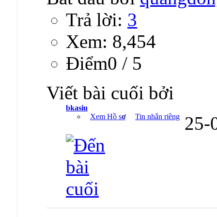
Trả lời:
3
Xem: 8,454
Ðiểm0 / 5
Viết bài cuối bởi
bkasiu
Xem Hồ sơ
Tin nhắn riêng
25-