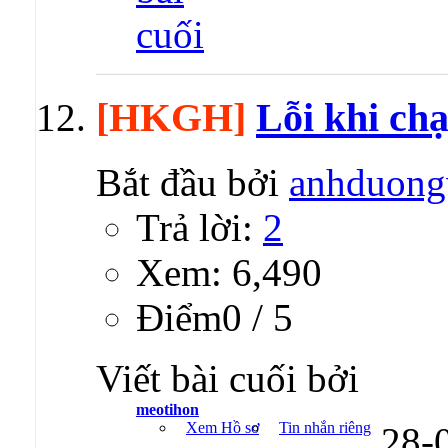
[HKGH]
Lỗi khi chạ
Bắt đầu bởi
anhduong
Trả lời:
2
Xem: 6,490
Ðiểm0 / 5
Viết bài cuối bởi
meotihon
Xem Hồ sơ
Tin nhắn riêng
28-