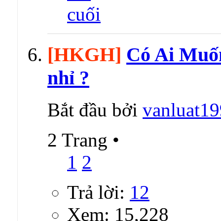
[HKGH]
Có Ai Muốn
nhỉ ?
Bắt đầu bởi
vanluat1
2 Trang
•
1
2
Trả lời:
12
Xem: 15,228