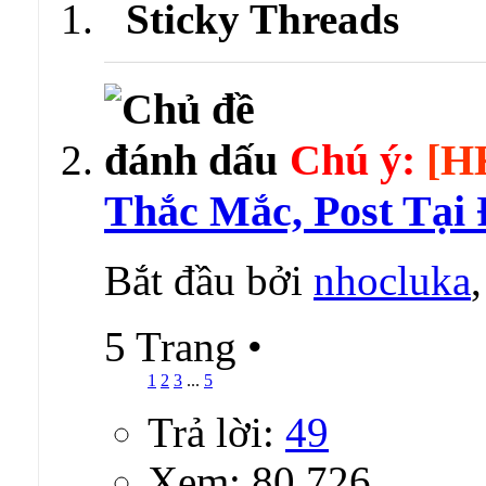
Sticky Threads
Chú ý:
[H
Thắc Mắc, Post Tại
Bắt đầu bởi
nhocluka
5 Trang
•
1
2
3
...
5
Trả lời:
49
Xem: 80,726