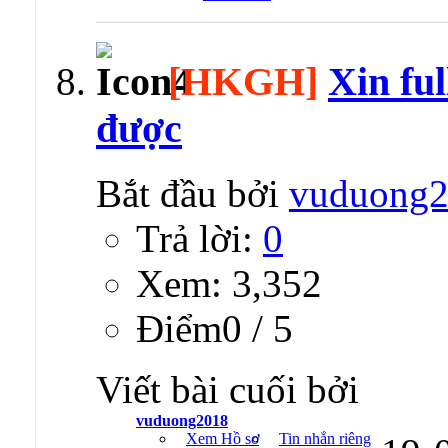
[HKGH]
Xin fu
được
Bắt đầu bởi
vuduong
Trả lời:
0
Xem: 3,352
Ðiểm0 / 5
Viết bài cuối bởi
vuduong2018
Xem Hồ sơ
Tin nhắn riêng