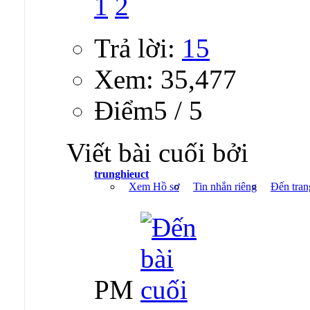
1
2
Trả lời:
15
Xem: 35,477
Ðiểm5 / 5
Viết bài cuối bởi
trunghieuct
Xem Hồ sơ
Tin nhắn riêng
Đến tran
PM