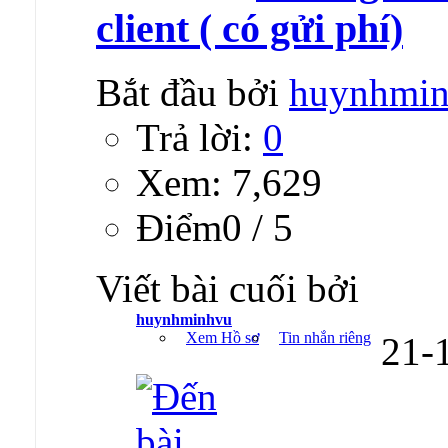
client ( có gửi phí)
Bắt đầu bởi
huynhmi
Trả lời:
0
Xem: 7,629
Ðiểm0 / 5
Viết bài cuối bởi
huynhminhvu
Xem Hồ sơ
Tin nhắn riêng
21-