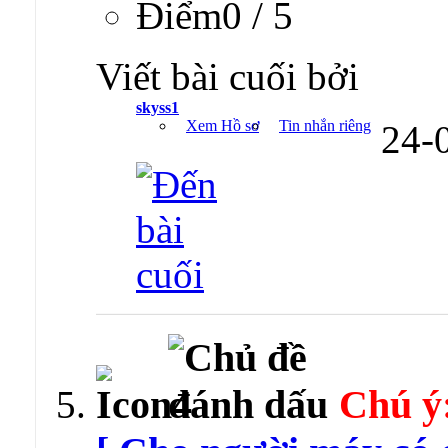
Ðiểm0 / 5
Viết bài cuối bởi
skyss1
Xem Hồ sơ
Tin nhắn riêng
24-
Chú ý