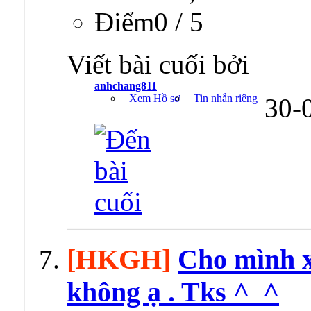
Ðiểm0 / 5
Viết bài cuối bởi
anhchang811
Xem Hồ sơ
Tin nhắn riêng
30-
[HKGH]
Cho mình xi
không ạ . Tks ^_^