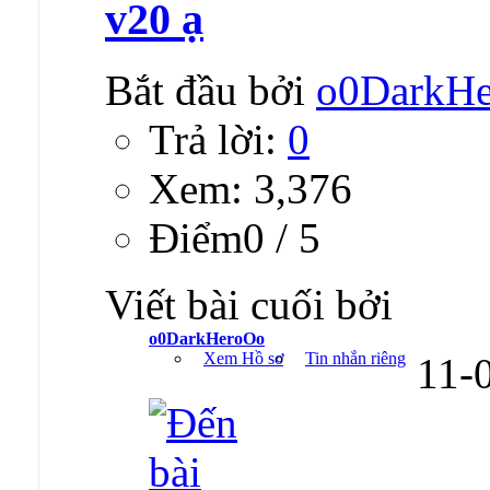
v20 ạ
Bắt đầu bởi
o0DarkH
Trả lời:
0
Xem: 3,376
Ðiểm0 / 5
Viết bài cuối bởi
o0DarkHeroOo
Xem Hồ sơ
Tin nhắn riêng
11-