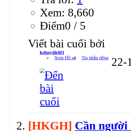
Xem: 8,660
Ðiểm0 / 5
Viết bài cuối bởi
kehuydiet03
Xem Hồ sơ
Tin nhắn riêng
22-
[HKGH]
Cần người 