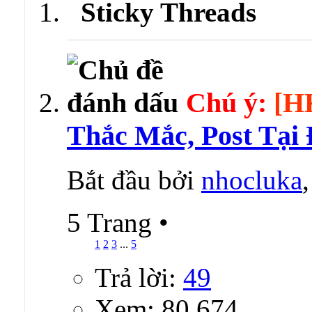
Sticky Threads
Chú ý:
[H
Thắc Mắc, Post Tại
Bắt đầu bởi
nhocluka
5 Trang
•
1
2
3
...
5
Trả lời:
49
Xem: 80,674