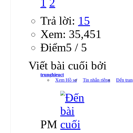
1
2
Trả lời:
15
Xem: 35,451
Ðiểm5 / 5
Viết bài cuối bởi
trunghieuct
Xem Hồ sơ
Tin nhắn riêng
Đến tran
PM