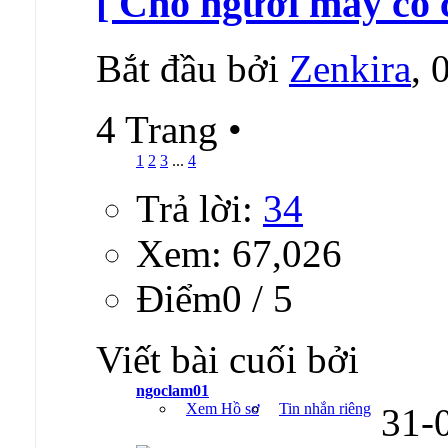
[ Cho người máy có 
Bắt đầu bởi
Zenkira
, 
4 Trang
•
1
2
3
...
4
Trả lời:
34
Xem: 67,026
Ðiểm0 / 5
Viết bài cuối bởi
ngoclam01
Xem Hồ sơ
Tin nhắn riêng
31-