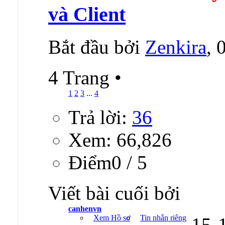
và Client
Bắt đầu bởi
Zenkira
, 
4 Trang
•
1
2
3
...
4
Trả lời:
36
Xem: 66,826
Ðiểm0 / 5
Viết bài cuối bởi
canhenvn
Xem Hồ sơ
Tin nhắn riêng
15-