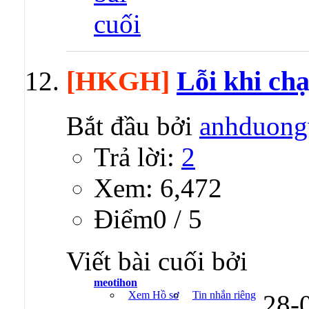
[HKGH]
Lỗi khi chạ
Bắt đầu bởi
anhduong
Trả lời:
2
Xem: 6,472
Ðiểm0 / 5
Viết bài cuối bởi
meotihon
Xem Hồ sơ
Tin nhắn riêng
28-