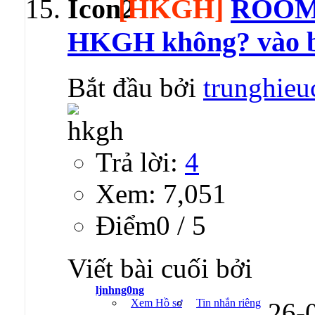
[HKGH]
ROOM 
HKGH không? vào 
Bắt đầu bởi
trunghieu
Trả lời:
4
Xem: 7,051
Ðiểm0 / 5
Viết bài cuối bởi
ljnhng0ng
Xem Hồ sơ
Tin nhắn riêng
26-