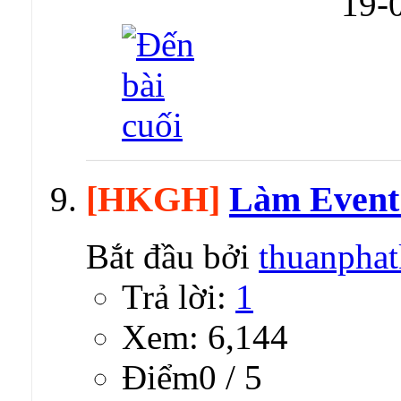
19-
[HKGH]
Làm Even
Bắt đầu bởi
thuanpha
Trả lời:
1
Xem: 6,144
Ðiểm0 / 5