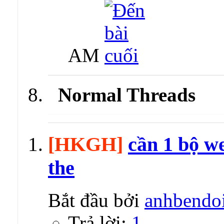
AM
Normal Threads
[HKGH]
cần 1 bộ w
the
Bắt đầu bởi
anhbendo
Trả lời:
1