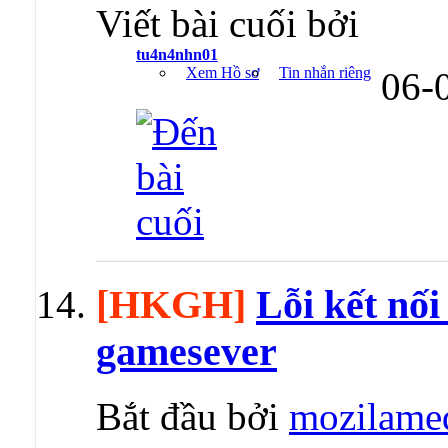
Viết bài cuối bởi
tu4n4nhn01
Xem Hồ sơ
Tin nhắn riêng
06-
[HKGH]
Lỗi kết nối
gamesever
Bắt đầu bởi
mozilame