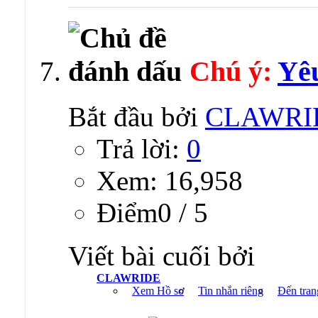
Chú ý:
Yêu
Bắt đầu bởi
CLAWRI
Trả lời:
0
Xem: 16,958
Ðiểm0 / 5
Viết bài cuối bởi
CLAWRIDE
Xem Hồ sơ
Tin nhắn riêng
Đến tran