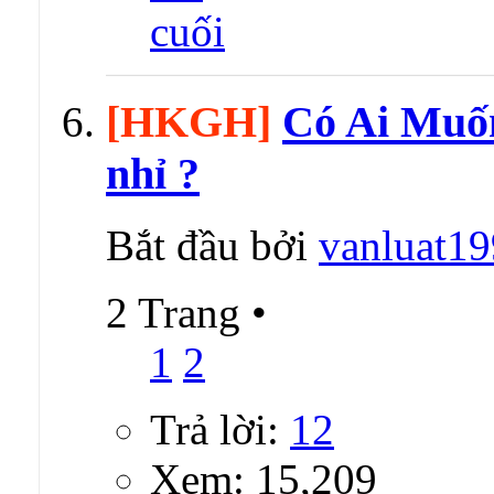
[HKGH]
Có Ai Muốn
nhỉ ?
Bắt đầu bởi
vanluat1
2 Trang
•
1
2
Trả lời:
12
Xem: 15,209