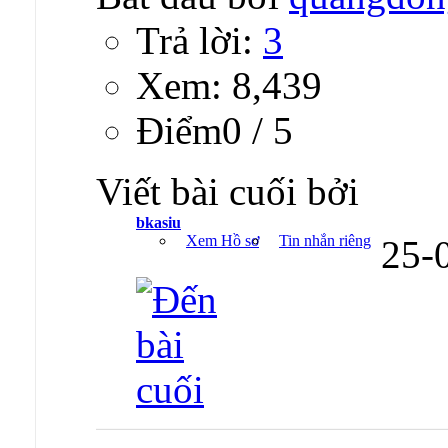
Trả lời:
3
Xem: 8,439
Ðiểm0 / 5
Viết bài cuối bởi
bkasiu
Xem Hồ sơ
Tin nhắn riêng
25-