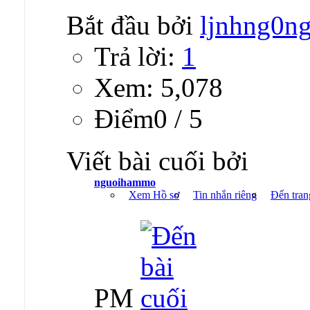
Bắt đầu bởi
ljnhng0n
Trả lời:
1
Xem: 5,078
Ðiểm0 / 5
Viết bài cuối bởi
nguoihammo
Xem Hồ sơ
Tin nhắn riêng
Đến tran
PM