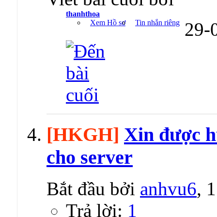
thanhthoa
Xem Hồ sơ
Tin nhắn riêng
29-
[HKGH]
Xin được h
cho server
Bắt đầu bởi
anhvu6
, 
Trả lời:
1