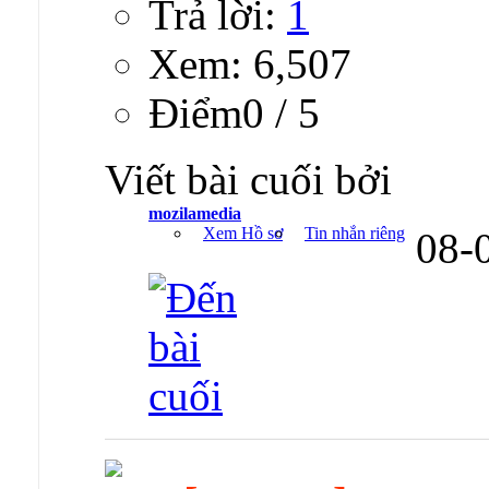
Trả lời:
1
Xem: 6,507
Ðiểm0 / 5
Viết bài cuối bởi
mozilamedia
Xem Hồ sơ
Tin nhắn riêng
08-