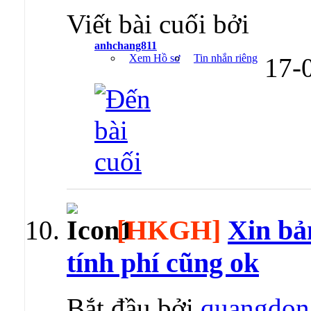
Viết bài cuối bởi
anhchang811
Xem Hồ sơ
Tin nhắn riêng
17-
[HKGH]
Xin bản
tính phí cũng ok
Bắt đầu bởi
quangdon