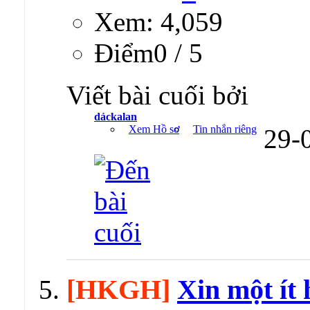
Xem: 4,059
Ðiểm0 / 5
Viết bài cuối bởi
dảckalan
Xem Hồ sơ
Tin nhắn riêng
29-
[HKGH]
Xin một ít