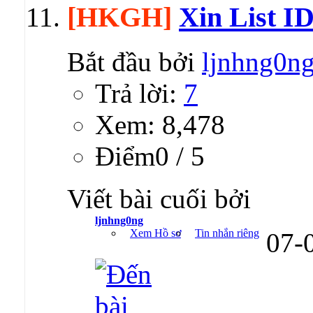
[HKGH]
Xin List ID
Bắt đầu bởi
ljnhng0n
Trả lời:
7
Xem: 8,478
Ðiểm0 / 5
Viết bài cuối bởi
ljnhng0ng
Xem Hồ sơ
Tin nhắn riêng
07-