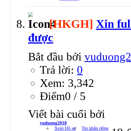
[HKGH]
Xin fu
được
Bắt đầu bởi
vuduong
Trả lời:
0
Xem: 3,342
Ðiểm0 / 5
Viết bài cuối bởi
vuduong2018
Xem Hồ sơ
Tin nhắn riêng