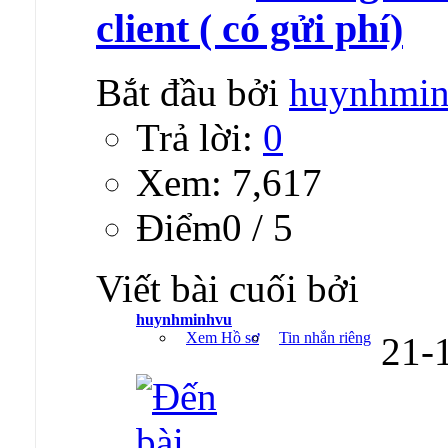
client ( có gửi phí)
Bắt đầu bởi
huynhmi
Trả lời:
0
Xem: 7,617
Ðiểm0 / 5
Viết bài cuối bởi
huynhminhvu
Xem Hồ sơ
Tin nhắn riêng
21-