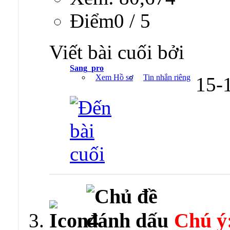
Ðiểm0 / 5
Viết bài cuối bởi
Sang_pro
Xem Hồ sơ
Tin nhắn riêng
15-
Chú ý