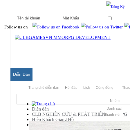
Hello & Welcome to our community.
Is this your first visit?
Ghi nhớ
Follow us on
Diễn Đàn
Trang chủ diễn đàn
Hỏi đáp
Lịch
Cộng đồng
Thao
Nhóm
Diễn đàn
Danh sách
CLB NGHIÊN CỨU & PHÁT TRIỂN MMORPG
thành viên
Hiệp Khách Giang Hồ
Hỏi Đáp/ Yêu Cầu