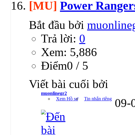
[MU]
Power Ranger
Bắt đầu bởi
muonline
Trả lời:
0
Xem: 5,886
Ðiểm0 / 5
Viết bài cuối bởi
muonlinegr2
Xem Hồ sơ
Tin nhắn riêng
09-