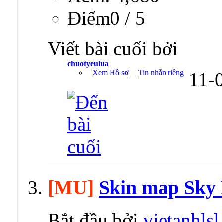
Ðiểm0 / 5
Viết bài cuối bởi
chuotyeulua
Xem Hồ sơ
Tin nhắn riêng
11-
[MU]
Skin map Sky
Bắt đầu bởi
vietanhlsl