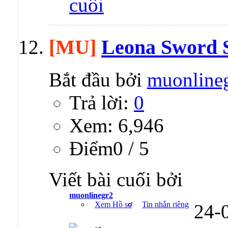
[MU]
Leona Sword S
Bắt đầu bởi
muonline
Trả lời:
0
Xem: 6,946
Ðiểm0 / 5
Viết bài cuối bởi
muonlinegr2
Xem Hồ sơ
Tin nhắn riêng
24-