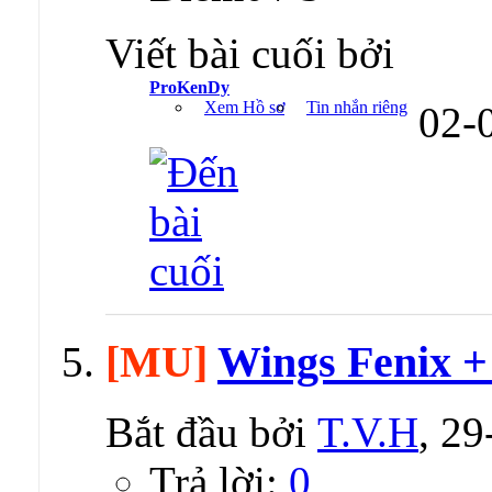
Viết bài cuối bởi
ProKenDy
Xem Hồ sơ
Tin nhắn riêng
02-
[MU]
Wings Fenix +
Bắt đầu bởi
T.V.H
, 2
Trả lời:
0