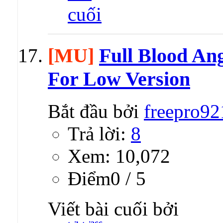
[MU]
Full Blood Ang
For Low Version
Bắt đầu bởi
freepro92
Trả lời:
8
Xem: 10,072
Ðiểm0 / 5
Viết bài cuối bởi