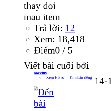
Trả lời:
12
Xem: 18,418
Ðiểm0 / 5
Viết bài cuối bởi
hackluv
Xem Hồ sơ
Tin nhắn riêng
14-