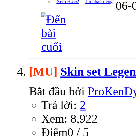
Xem Hồ sơ
Tin nhắn riêng
06-
[MU]
Skin set Lege
Bắt đầu bởi
ProKenD
Trả lời:
2
Xem: 8,922
Ðiểm0 / 5