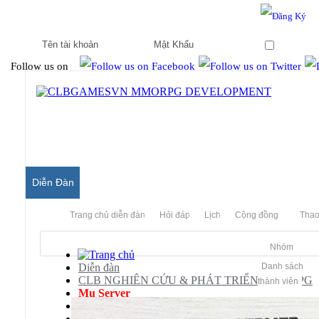
Hello & Welcome to our community.
Is this your first visit?
Ghi nhớ
Follow us on
Diễn Đàn
Trang chủ diễn đàn
Hỏi đáp
Lịch
Cộng đồng
Thao
Nhóm
Diễn đàn
Danh sách
CLB NGHIÊN CỨU & PHÁT TRIỂN MMORPG
thành viên
Mu Server
Releases
Skins