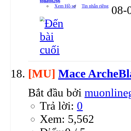
toilatoi266
Xem Hồ sơ
Tin nhắn riêng
08-
[MU]
Mace ArcheBl
Bắt đầu bởi
muonline
Trả lời:
0
Xem: 5,562