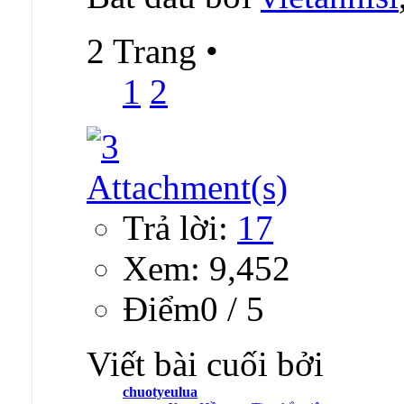
2 Trang
•
1
2
Trả lời:
17
Xem: 9,452
Ðiểm0 / 5
Viết bài cuối bởi
chuotyeulua