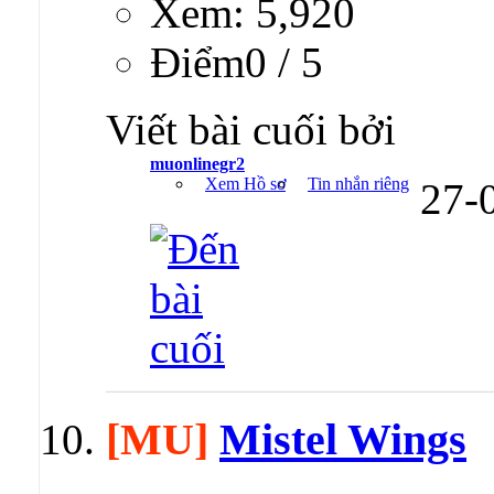
Xem: 5,920
Ðiểm0 / 5
Viết bài cuối bởi
muonlinegr2
Xem Hồ sơ
Tin nhắn riêng
27-
[MU]
Mistel Wings