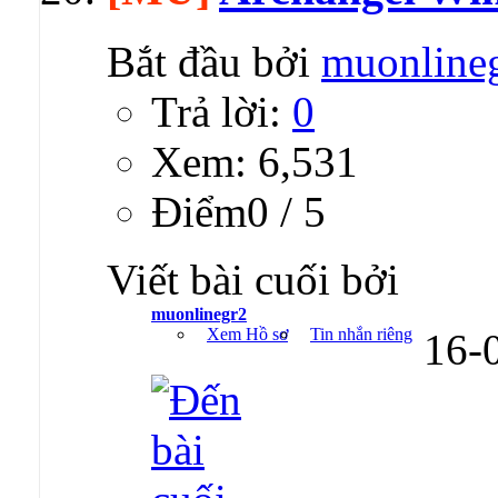
Bắt đầu bởi
muonline
Trả lời:
0
Xem: 6,531
Ðiểm0 / 5
Viết bài cuối bởi
muonlinegr2
Xem Hồ sơ
Tin nhắn riêng
16-