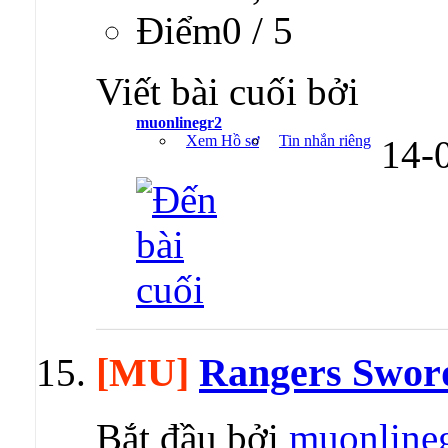
Ðiểm0 / 5
Viết bài cuối bởi
muonlinegr2
Xem Hồ sơ
Tin nhắn riêng
14-
[MU]
Rangers Swor
Bắt đầu bởi
muonline