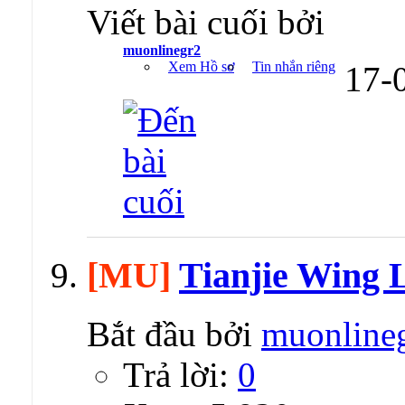
Viết bài cuối bởi
muonlinegr2
Xem Hồ sơ
Tin nhắn riêng
17-
[MU]
Tianjie Wing L
Bắt đầu bởi
muonline
Trả lời:
0