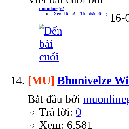
muonlinegr2
Xem Hồ sơ
Tin nhắn riêng
16-
[MU]
Bhunivelze W
Bắt đầu bởi
muonline
Trả lời:
0
Xem: 6,581