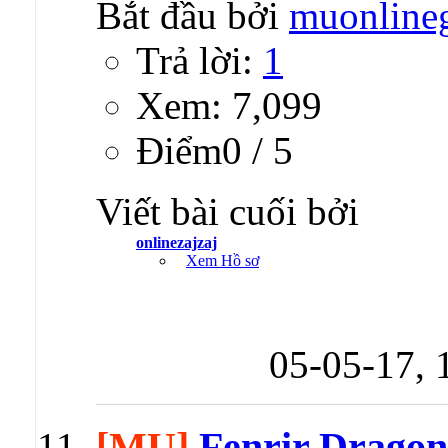
Bắt đầu bởi
muonline
Trả lời:
1
Xem: 7,099
Ðiểm0 / 5
Viết bài cuối bởi
onlinezajzaj
Xem Hồ sơ
05-05-17,
[MU]
Fenrir Dragon