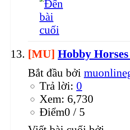
[MU]
Hobby Horses 
Bắt đầu bởi
muonline
Trả lời:
0
Xem: 6,730
Ðiểm0 / 5
Viết bài cuối bởi