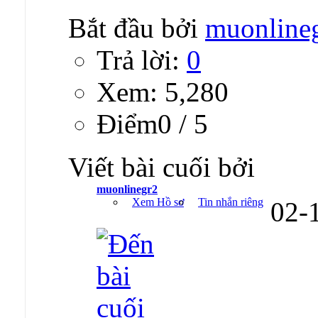
Bắt đầu bởi
muonline
Trả lời:
0
Xem: 5,280
Ðiểm0 / 5
Viết bài cuối bởi
muonlinegr2
Xem Hồ sơ
Tin nhắn riêng
02-