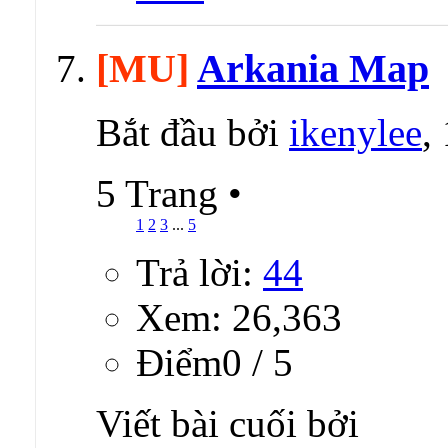
[MU]
Arkania Map
Bắt đầu bởi
ikenylee
,
5 Trang
•
1
2
3
...
5
Trả lời:
44
Xem: 26,363
Ðiểm0 / 5
Viết bài cuối bởi