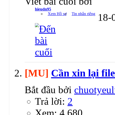
Viết bài cuối bởi
hieudn95
Xem Hồ sơ
Tin nhắn riêng
18-
[MU]
Cần xin lại fil
Bắt đầu bởi
chuotyeul
Trả lời:
2
Xem: 4,680