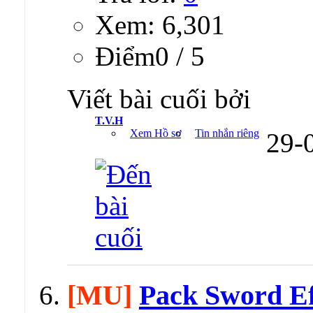
Xem: 6,301
Ðiểm0 / 5
Viết bài cuối bởi
T.V.H
Xem Hồ sơ
Tin nhắn riêng
29-
[MU]
Pack Sword Ef