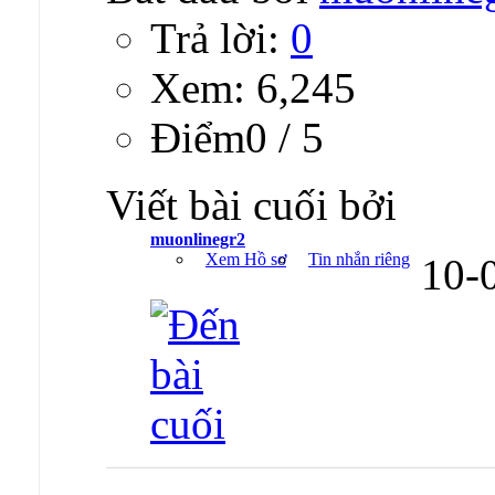
Trả lời:
0
Xem: 6,245
Ðiểm0 / 5
Viết bài cuối bởi
muonlinegr2
Xem Hồ sơ
Tin nhắn riêng
10-