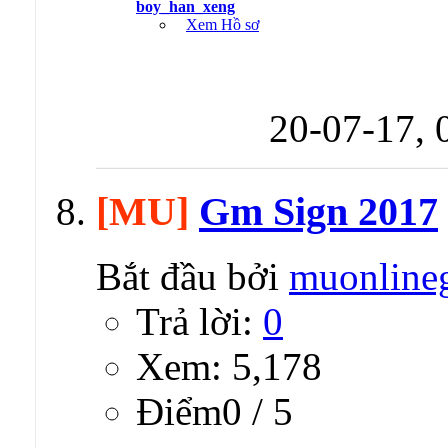
boy_han_xeng
Xem Hồ sơ
20-07-17,
[MU]
Gm Sign 2017
Bắt đầu bởi
muonline
Trả lời:
0
Xem: 5,178
Ðiểm0 / 5