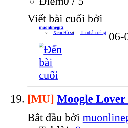
Ðiểm0 / 5
Viết bài cuối bởi
muonlinegr2
Xem Hồ sơ
Tin nhắn riêng
06-
[MU]
Moogle Lover 
Bắt đầu bởi
muonline