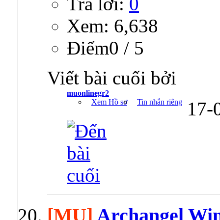
Trả lời:
0
Xem: 6,638
Ðiểm0 / 5
Viết bài cuối bởi
muonlinegr2
Xem Hồ sơ
Tin nhắn riêng
17-
[MU]
Archangel Wi