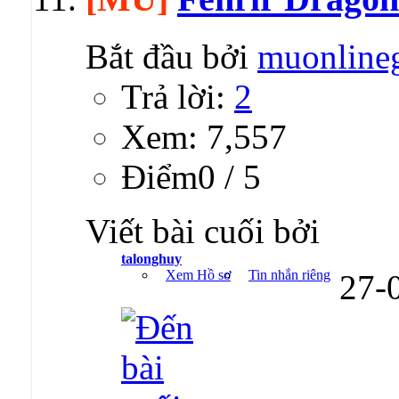
Bắt đầu bởi
muonline
Trả lời:
2
Xem: 7,557
Ðiểm0 / 5
Viết bài cuối bởi
talonghuy
Xem Hồ sơ
Tin nhắn riêng
27-