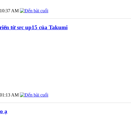
10:37 AM
riển từ src up15 của Takumi
01:13 AM
ảo ạ