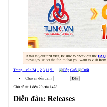
If this is your first visit, be sure to check out the
FAQ
messages, select the forum that you want to visit from
Trang 1 của 74
1
2
3
11
51
...
Cuối
Chuyển đến trang
Chủ đề từ 1 đến 20 của 1478
Diễn đàn:
Releases