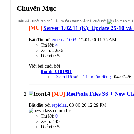
Diễn đàn:
Releases
Chuyên Mục
Tiêu đề
/
Khởi tạo chủ đề
Trả lời
/
Xem
Viết bài cuối bởi
[MU]
Server 1.02.11 (K): Update 25-10 và
Bắt đầu bởi
enternal1603
, 15-01-26 11:55 AM
Trả lời:
4
Xem: 2,636
Ðiểm0 / 5
Viết bài cuối bởi
thanh10101991
Xem Hồ sơ
Tin nhắn riêng
04-07-26,
[MU]
ReePiola Files S6 + New 
Bắt đầu bởi
repiolaa
, 03-06-26 12:29 PM
Trả lời:
0
Xem: 445
Ðiểm0 / 5