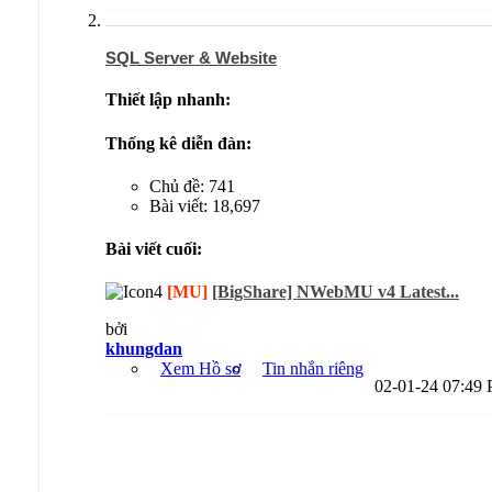
SQL Server & Website
Thiết lập nhanh:
Thống kê diễn đàn:
Chủ đề: 741
Bài viết: 18,697
Bài viết cuối:
[MU]
[BigShare] NWebMU v4 Latest...
bởi
khungdan
Xem Hồ sơ
Tin nhắn riêng
02-01-24
07:49