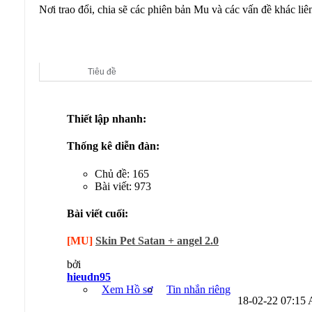
Nơi trao đổi, chia sẽ các phiên bản Mu và các vấn đề khác liê
Diễn đàn con:
Releases
Tiêu đề
Thiết lập nhanh:
Thống kê diễn đàn:
Chủ đề: 165
Bài viết: 973
Bài viết cuối:
[MU]
Skin Pet Satan + angel 2.0
bởi
hieudn95
Xem Hồ sơ
Tin nhắn riêng
18-02-22
07:15