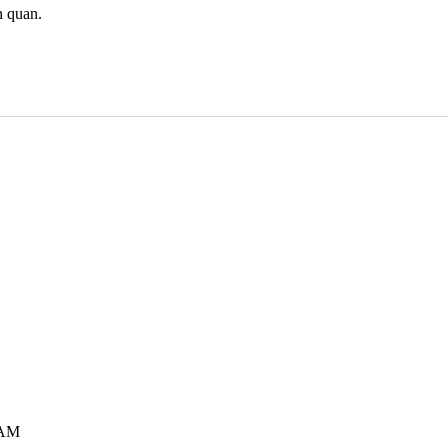
n quan.
 AM