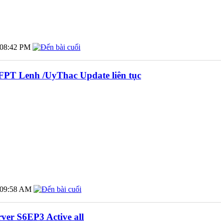
08:42 PM
PT Lenh /UyThac Update liên tục
09:58 AM
er S6EP3 Active all