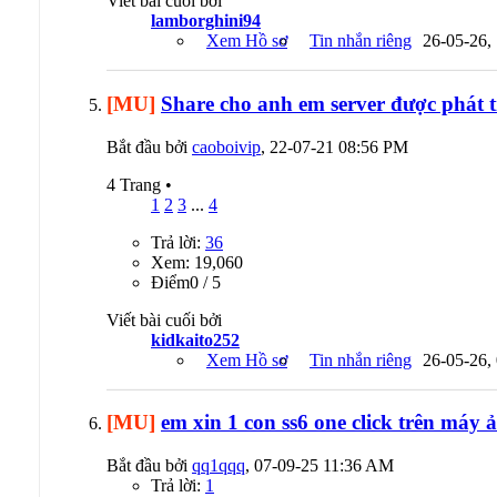
Viết bài cuối bởi
lamborghini94
Xem Hồ sơ
Tin nhắn riêng
26-05-26,
[MU]
Share cho anh em server được phát t
Bắt đầu bởi
caoboivip
, 22-07-21 08:56 PM
4 Trang
•
1
2
3
...
4
Trả lời:
36
Xem: 19,060
Ðiểm0 / 5
Viết bài cuối bởi
kidkaito252
Xem Hồ sơ
Tin nhắn riêng
26-05-26,
[MU]
em xin 1 con ss6 one click trên máy 
Bắt đầu bởi
qq1qqq
, 07-09-25 11:36 AM
Trả lời:
1