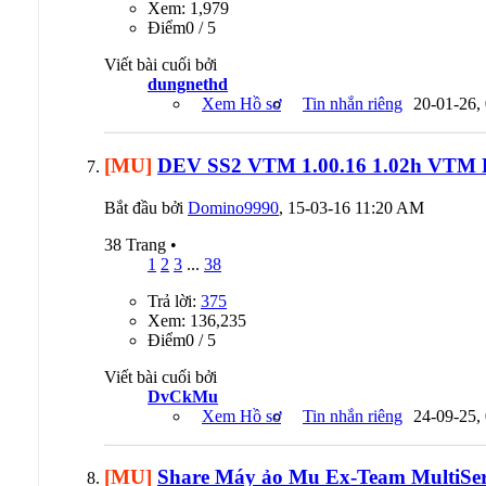
Xem: 1,979
Ðiểm0 / 5
Viết bài cuối bởi
dungnethd
Xem Hồ sơ
Tin nhắn riêng
20-01-26,
[MU]
DEV SS2 VTM 1.00.16 1.02h VTM F
Bắt đầu bởi
Domino9990
, 15-03-16 11:20 AM
38 Trang
•
1
2
3
...
38
Trả lời:
375
Xem: 136,235
Ðiểm0 / 5
Viết bài cuối bởi
DvCkMu
Xem Hồ sơ
Tin nhắn riêng
24-09-25,
[MU]
Share Máy ảo Mu Ex-Team MultiServ