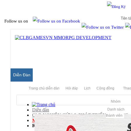
Hello & Welcome to our community.
Is this your first visit?
Follow us on
Diễn Đàn
Trang chủ diễn đàn
Hỏi đáp
Lịch
Cộng đồng
Thao
Nhóm
Diễn đàn
Danh sách
CLB NGHIÊN CỨU & PHÁT TRIỂN MMORPG
thành viên
Mu Server
Releases