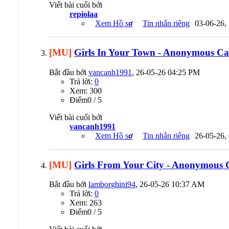
Viết bài cuối bởi
repiolaa
Xem Hồ sơ
Tin nhắn riêng
03-06-26,
[MU]
Girls In Your Town - Anonymous Cas
Bắt đầu bởi
vancanh1991
, 26-05-26 04:25 PM
Trả lời:
0
Xem: 300
Ðiểm0 / 5
Viết bài cuối bởi
vancanh1991
Xem Hồ sơ
Tin nhắn riêng
26-05-26,
[MU]
Girls From Your City - Anonymous Ca
Bắt đầu bởi
lamborghini94
, 26-05-26 10:37 AM
Trả lời:
0
Xem: 263
Ðiểm0 / 5