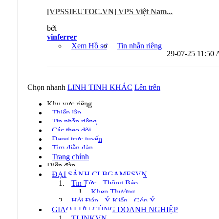
[VPSSIEUTOC.VN] VPS Việt Nam...
bởi
vinferrer
Xem Hồ sơ
Tin nhắn riêng
29-07-25
11:50
Chọn nhanh
LINH TINH KHÁC
Lên trên
Khu vực riêng
Thiếp lập
Tin nhắn riêng
Các theo dõi
Đang trực tuyến
Tìm diễn đàn
Trang chính
Diễn đàn
ĐẠI SẢNH CLBGAMESVN
Tin Tức - Thông Báo
Khen Thưởng
Hỏi Đáp - Ý Kiến - Góp Ý
GIAO LƯU CÙNG DOANH NGHIỆP
TLINKVN