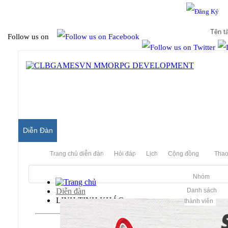
Hello & Welcome to our community.
Is this your first visit?
Follow us on
Diễn Đàn
Trang chủ diễn đàn
Hỏi đáp
Lịch
Cộng đồng
Thao
Nhóm
Diễn đàn
Danh sách
LINH TINH KHÁC
thành viên