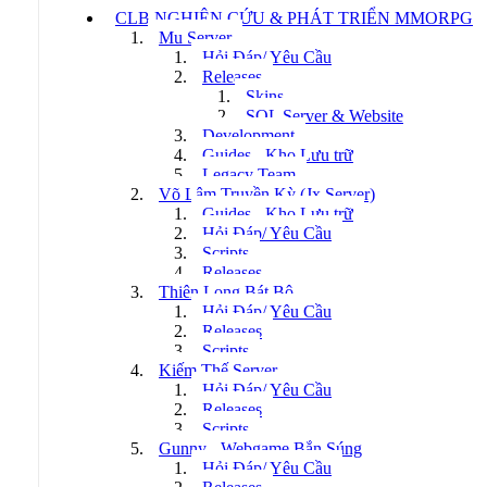
CLB NGHIÊN CỨU & PHÁT TRIỂN MMORPG
Mu Server
Hỏi Đáp/ Yêu Cầu
Releases
Skins
SQL Server & Website
Development
Guides - Kho Lưu trữ
Legacy Team
Võ Lâm Truyền Kỳ (Jx Server)
Guides - Kho Lưu trữ
Hỏi Đáp/ Yêu Cầu
Scripts
Releases
Thiên Long Bát Bộ
Hỏi Đáp/ Yêu Cầu
Releases
Scripts
Kiếm Thế Server
Hỏi Đáp/ Yêu Cầu
Releases
Scripts
Gunny - Webgame Bắn Súng
Hỏi Đáp/ Yêu Cầu