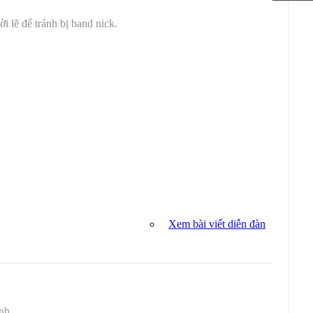
i lẽ để tránh bị band nick.
Xem bài viết diễn đàn
nh.