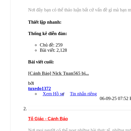
Nơi đây bạn có thể thảo luận bất cứ vấn đề gì mà bạn mu
Thiết lập nhanh:
Thống kê diễn đàn:
Chủ đề: 259
Bài viết: 2,128
Bài viết cuối:
[Cảnh Báo] Nick Tuan565 bị...
bởi
tuxedo1372
Xem Hồ sơ
Tin nhắn riêng
06-09-25
07:52
Tố Giác - Cảnh Báo
Nơi mọi người có thể post những bài thực tế, những tr