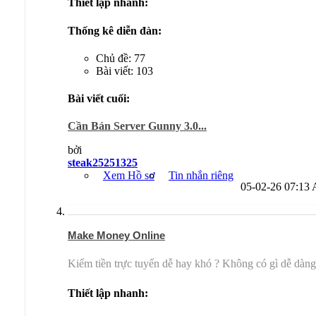
Thiết lập nhanh:
Thống kê diễn đàn:
Chủ đề: 77
Bài viết: 103
Bài viết cuối:
Cần Bán Server Gunny 3.0...
bởi
steak25251325
Xem Hồ sơ
Tin nhắn riêng
05-02-26
07:13
Make Money Online
Kiếm tiền trực tuyến dễ hay khó ? Không có gì dễ dàng
Thiết lập nhanh: