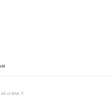
 AM
 mà có được ?!.