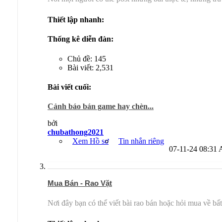
Thiết lập nhanh:
Thống kê diễn đàn:
Chủ đề: 145
Bài viết: 2,531
Bài viết cuối:
Cảnh báo bán game hay chèn...
bởi
chubathong2021
Xem Hồ sơ
Tin nhắn riêng
07-11-24
08:31
Mua Bán - Rao Vặt
Nơi đây bạn có thể viết bài rao bán hoặc hỏi mua về bấ