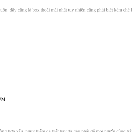
ốn, đây cũng là box thoãi mái nhất tuy nhiên cũng phải biết kềm chế lờ
 PM
ường hợp xấu, nguy hiểm đã biết hay đã gặp phải để mọi người cùng trá