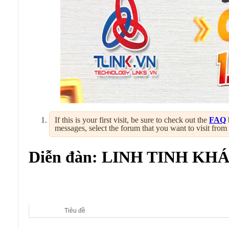
If this is your first visit, be sure to check out the
FAQ
messages, select the forum that you want to visit from
Diễn đàn:
LINH TINH KH
Diễn đàn con:
LINH TINH KHÁC
Tiêu đề