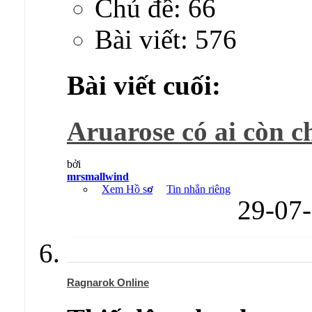
Chủ đề: 66
Bài viết: 576
Bài viết cuối:
Aruarose có ai còn c
bởi
mrsmallwind
Xem Hồ sơ
Tin nhắn riêng
29-07
Ragnarok Online