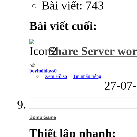
Bài viết: 743
Bài viết cuối:
Share Server worl
bởi
boyholidays0
Xem Hồ sơ
Tin nhắn riêng
27-07
Bomb Game
Thiết lập nhanh: