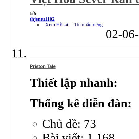
bởi
thjentu1102
Xem Hồ sơ
Tin nhắn riêng
02-06
Priston Tale
Thiết lập nhanh:
Thống kê diễn đàn:
Chủ đề: 73
Bài viết: 1,168