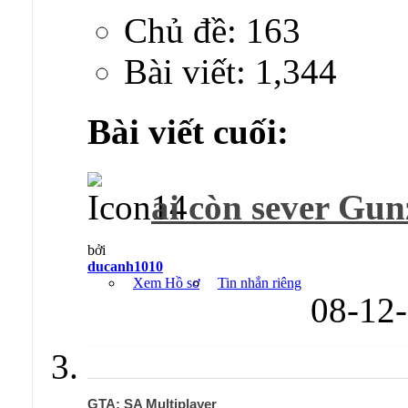
Chủ đề: 163
Bài viết: 1,344
Bài viết cuối:
ai còn sever Gun
bởi
ducanh1010
Xem Hồ sơ
Tin nhắn riêng
08-12
GTA: SA Multiplayer