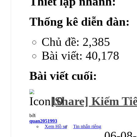
Thiết lập nhanh:
Thống kê diễn đàn:
Chủ đề: 2,385
Bài viết: 40,178
Bài viết cuối:
[Share] Kiếm Ti
bởi
quan2051993
Xem Hồ sơ
Tin nhắn riêng
06-08