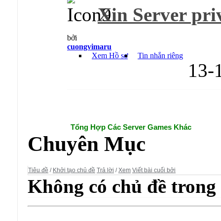
Xin Server pri
bởi
cuongvimaru
Xem Hồ sơ
Tin nhắn riêng
13-
Diễn đàn:
Tổng Hợp Các Server Games Khác
Chuyên Mục
Tiêu đề
/
Khởi tạo chủ đề
Trả lời
/
Xem
Viết bài cuối bởi
Không có chủ đề trong 