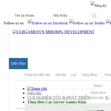
Hello & Welcome to our community.
Is this your first visit?
Ghi nhớ
Follow us on
Diễn Đàn
Trang chủ diễn đàn
Hỏi đáp
Lịch
Cộng đồng
Thao
Nhóm
Diễn đàn
Danh sách
CLB NGHIÊN CỨU & PHÁT TRIỂN MMORPG
thành viên
Tổng Hợp Các Server Games Khác