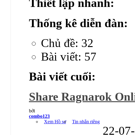
Thiết lập nhanh:
Thống kê diễn đàn:
Chủ đề: 32
Bài viết: 57
Bài viết cuối:
Share Ragnarok Onli
bởi
combo123
Xem Hồ sơ
Tin nhắn riêng
22-07