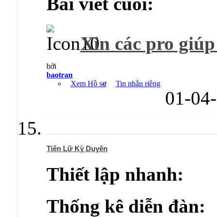
Bài viết cuối:
Xin các pro giúp 
bởi
baotran
Xem Hồ sơ
Tin nhắn riêng
01-04
Tiên Lữ Kỳ Duyên
Thiết lập nhanh:
Thống kê diễn đàn: