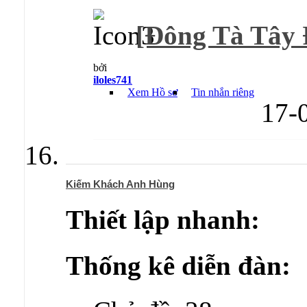
[Đông Tà Tây Đ
bởi
iloles741
Xem Hồ sơ
Tin nhắn riêng
17-
Kiếm Khách Anh Hùng
Thiết lập nhanh:
Thống kê diễn đàn: