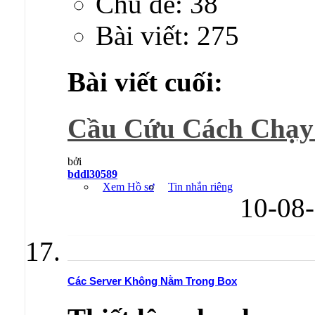
Chủ đề: 38
Bài viết: 275
Bài viết cuối:
Cầu Cứu Cách Chạy t
bởi
bddl30589
Xem Hồ sơ
Tin nhắn riêng
10-08
Các Server Không Nằm Trong Box