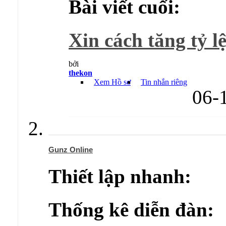
Bài viết cuối:
Xin cách tăng tỷ lệ 
bởi
thekon
Xem Hồ sơ
Tin nhắn riêng
06-
Gunz Online
Thiết lập nhanh:
Thống kê diễn đàn: