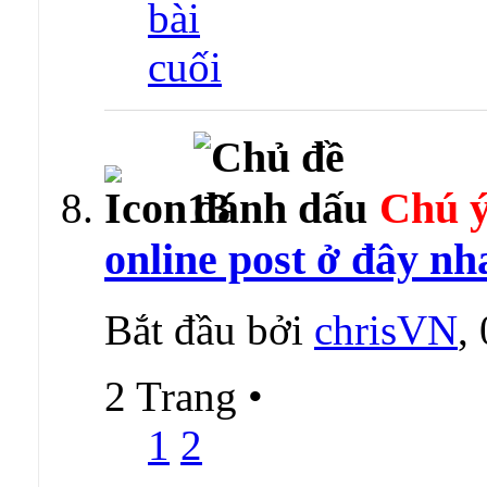
Chú ý
online post ở đây nh
Bắt đầu bởi
chrisVN
,
2 Trang
•
1
2