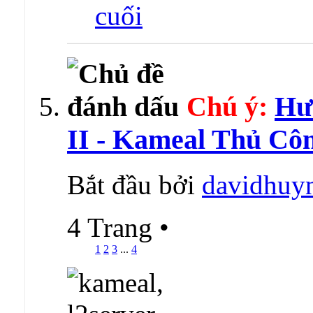
Chú ý:
Hư
II - Kameal Thủ Cô
Bắt đầu bởi
davidhuy
4 Trang
•
1
2
3
...
4