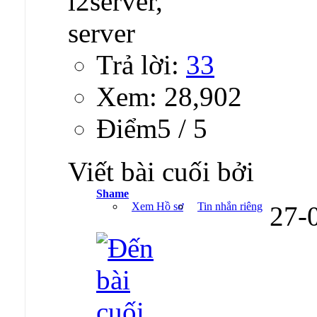
Trả lời:
33
Xem: 28,902
Ðiểm5 / 5
Viết bài cuối bởi
Shame
Xem Hồ sơ
Tin nhắn riêng
27-