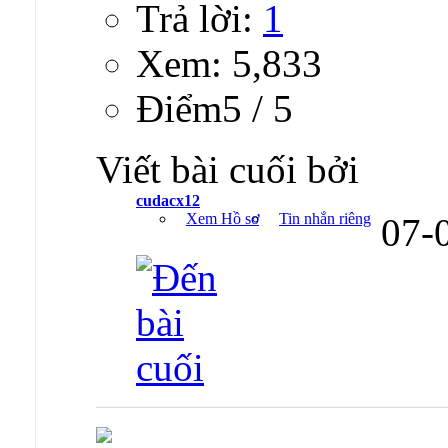
Trả lời:
1
Xem: 5,833
Ðiểm5 / 5
Viết bài cuối bởi
cudacx12
Xem Hồ sơ
Tin nhắn riêng
07-