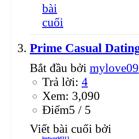
Prime Сasual Dating
Bắt đầu bởi
mylove09
Trả lời:
4
Xem: 3,090
Ðiểm5 / 5
Viết bài cuối bởi
lostworld313