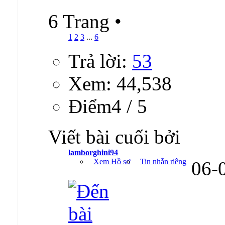
6 Trang
•
1
2
3
...
6
Trả lời:
53
Xem: 44,538
Ðiểm4 / 5
Viết bài cuối bởi
lamborghini94
Xem Hồ sơ
Tin nhắn riêng
06-