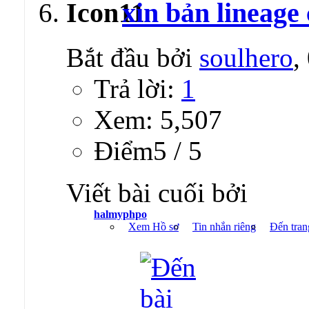
xin bản lineage
Bắt đầu bởi
soulhero
,
Trả lời:
1
Xem: 5,507
Ðiểm5 / 5
Viết bài cuối bởi
halmyphpo
Xem Hồ sơ
Tin nhắn riêng
Đến tran