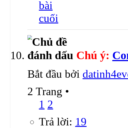
Chú ý:
Co
Bắt đầu bởi
datinh4ev
2 Trang
•
1
2
Trả lời:
19