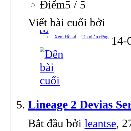
Ðiểm5 / 5
Viết bài cuối bởi
t.A.t
Xem Hồ sơ
Tin nhắn riêng
14-
Lineage 2 Devias Se
Bắt đầu bởi
leantse
, 