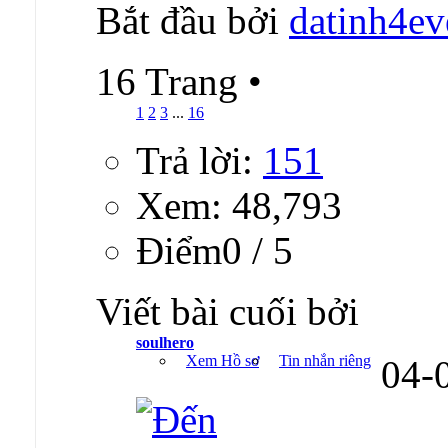
Bắt đầu bởi
datinh4ev
16 Trang
•
1
2
3
...
16
Trả lời:
151
Xem: 48,793
Ðiểm0 / 5
Viết bài cuối bởi
soulhero
Xem Hồ sơ
Tin nhắn riêng
04-