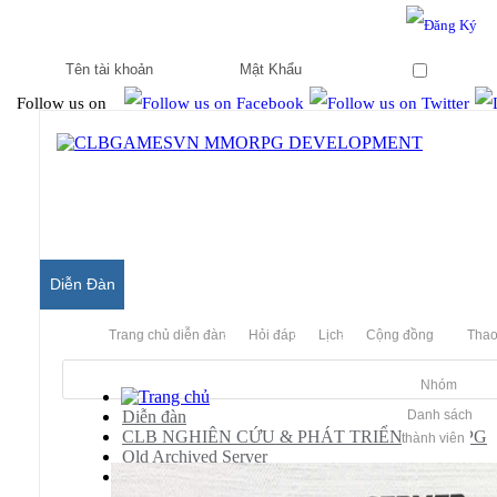
Hello & Welcome to our community.
Is this your first visit?
Ghi nhớ
Follow us on
Diễn Đàn
Trang chủ diễn đàn
Hỏi đáp
Lịch
Cộng đồng
Thao
Nhóm
Diễn đàn
Danh sách
CLB NGHIÊN CỨU & PHÁT TRIỂN MMORPG
thành viên
Old Archived Server
Lineage II