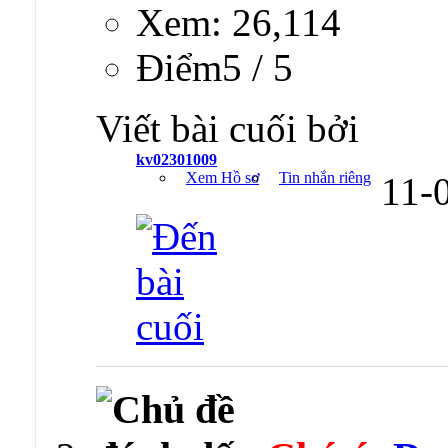
Xem: 26,114
Ðiểm5 / 5
Viết bài cuối bởi
kv02301009
Xem Hồ sơ
Tin nhắn riêng
11-