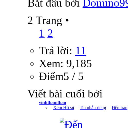
Bắt đầu bởi
Domino9
2 Trang
•
1
2
Trả lời:
11
Xem: 9,185
Ðiểm5 / 5
Viết bài cuối bởi
vinhthamthao
Xem Hồ sơ
Tin nhắn riêng
Đến tran