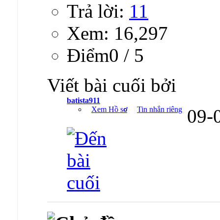
Trả lời:
11
Xem: 16,297
Ðiểm0 / 5
Viết bài cuối bởi
batista911
Xem Hồ sơ
Tin nhắn riêng
09-