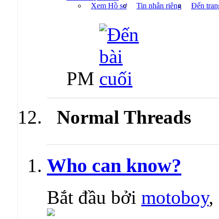
Xem Hồ sơ
Tin nhắn riêng
Đến tran
PM
Normal Threads
Who can know?
Bắt đầu bởi
motoboy
,