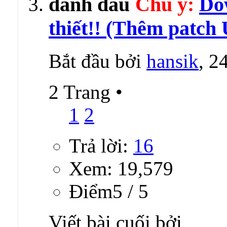
Chú ý:
Do
thiết!! (Thêm patch 
Bắt đầu bởi
hansik
, 2
2 Trang
•
1
2
Trả lời:
16
Xem: 19,579
Ðiểm5 / 5
Viết bài cuối bởi