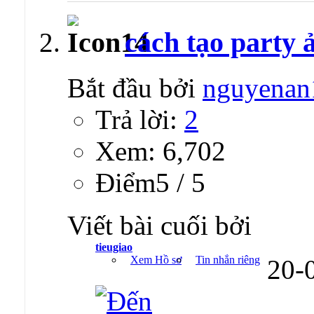
cách tạo party 
Bắt đầu bởi
nguyenan
Trả lời:
2
Xem: 6,702
Ðiểm5 / 5
Viết bài cuối bởi
tieugiao
Xem Hồ sơ
Tin nhắn riêng
20-