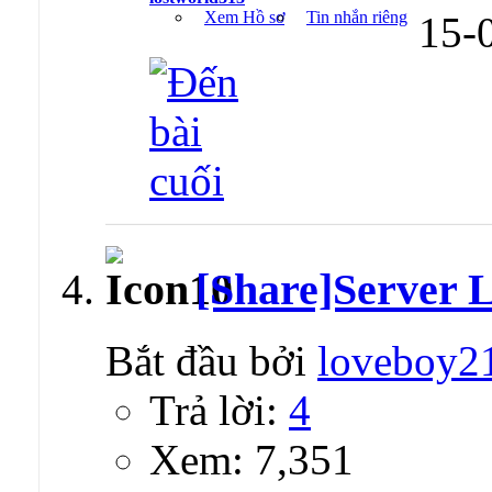
Xem Hồ sơ
Tin nhắn riêng
15-
[Share]Server L
Bắt đầu bởi
loveboy2
Trả lời:
4
Xem: 7,351