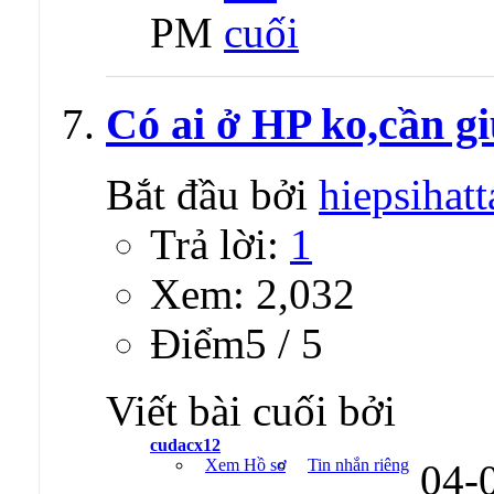
PM
Có ai ở HP ko,cần g
Bắt đầu bởi
hiepsihatt
Trả lời:
1
Xem: 2,032
Ðiểm5 / 5
Viết bài cuối bởi
cudacx12
Xem Hồ sơ
Tin nhắn riêng
04-