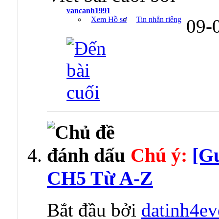
vancanh1991
Xem Hồ sơ
Tin nhắn riêng
09-
Chú ý:
[G
CH5 Từ A-Z
Bắt đầu bởi
datinh4ev