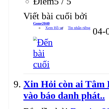
Ðiểm5 / 5
Viết bài cuối bởi
Gone2040
Xem Hồ sơ
Tin nhắn riêng
04-
Xin Hỏi còn ai Tâm 
vào báo danh phát..