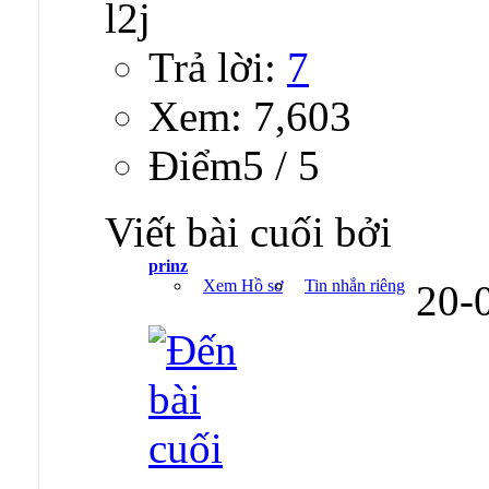
Trả lời:
7
Xem: 7,603
Ðiểm5 / 5
Viết bài cuối bởi
prinz
Xem Hồ sơ
Tin nhắn riêng
20-