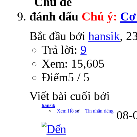
Chú ý:
Cơ
Bắt đầu bởi
hansik
, 2
Trả lời:
9
Xem: 15,605
Ðiểm5 / 5
Viết bài cuối bởi
hansik
Xem Hồ sơ
Tin nhắn riêng
08-