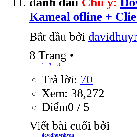
Chú ý:
Do
Kameal ofline + Clie
Bắt đầu bởi
davidhuy
8 Trang
•
1
2
3
...
8
Trả lời:
70
Xem: 38,272
Ðiểm0 / 5
Viết bài cuối bởi
davidhuynhvan