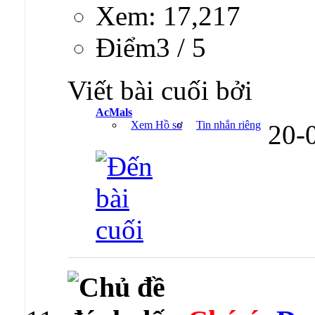
Xem: 17,217
Ðiểm3 / 5
Viết bài cuối bởi
AcMals
Xem Hồ sơ
Tin nhắn riêng
20-