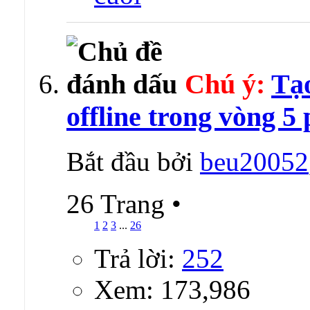
Chú ý:
Tạ
offline trong vòng 5
Bắt đầu bởi
beu20052
26 Trang
•
1
2
3
...
26
Trả lời:
252
Xem: 173,986