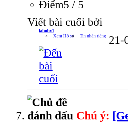
Ðiểm5 / 5
Viết bài cuối bởi
labobx1
Xem Hồ sơ
Tin nhắn riêng
21-
Chú ý:
[Ge