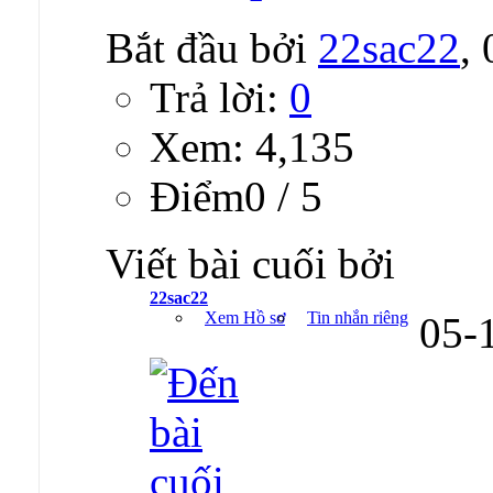
Bắt đầu bởi
22sac22
,
Trả lời:
0
Xem: 4,135
Ðiểm0 / 5
Viết bài cuối bởi
22sac22
Xem Hồ sơ
Tin nhắn riêng
05-