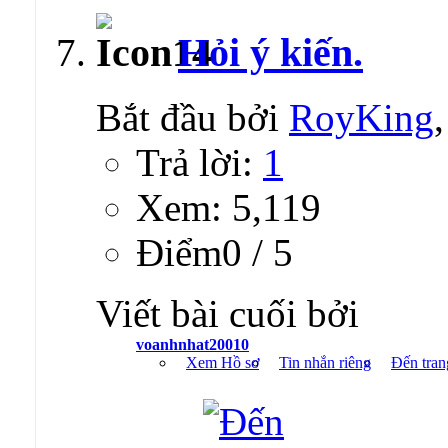
Hỏi ý kiến.
Bắt đầu bởi
RoyKing
Trả lời:
1
Xem: 5,119
Ðiểm0 / 5
Viết bài cuối bởi
voanhnhat20010
Xem Hồ sơ
Tin nhắn riêng
Đến tran