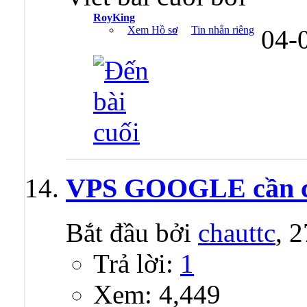
RoyKing
Xem Hồ sơ
Tin nhắn riêng
04-
VPS GOOGLE cần các
Bắt đầu bởi
chauttc
, 
Trả lời:
1
Xem: 4,449