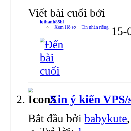
Viết bài cuối bởi
lqthanh85bl
Xem Hồ sơ
Tin nhắn riêng
15-
Xin ý kiến VPS/
Bắt đầu bởi
babykute