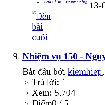
Xem Hồ sơ
Tin nhắn riêng
13-
Nhiệm vụ 150 - Nguy
Bắt đầu bởi
kiemhiep
Trả lời:
1
Xem: 5,704
Ðiểm0 / 5