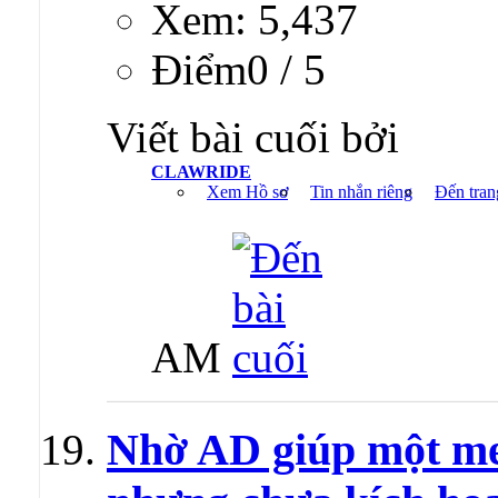
Xem: 5,437
Ðiểm0 / 5
Viết bài cuối bởi
CLAWRIDE
Xem Hồ sơ
Tin nhắn riêng
Đến tran
AM
Nhờ AD giúp một m