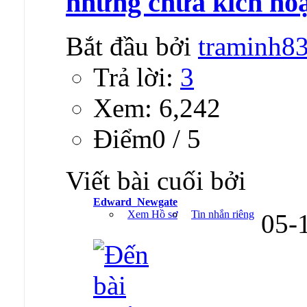
nhưng chưa kích ho
Bắt đầu bởi
traminh8
Trả lời:
3
Xem: 6,242
Ðiểm0 / 5
Viết bài cuối bởi
Edward_Newgate
Xem Hồ sơ
Tin nhắn riêng
05-