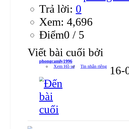
Trả lời:
0
Xem: 4,696
Ðiểm0 / 5
Viết bài cuối bởi
phongcamly1996
Xem Hồ sơ
Tin nhắn riêng
16-