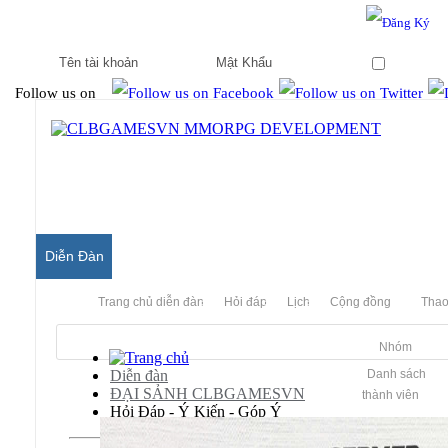
Hello & Welcome to our community.
Is this your first visit?
Ghi nhớ
Follow us on
Diễn Đàn
Trang chủ diễn đàn
Hỏi đáp
Lịch
Cộng đồng
Thao
Nhóm
Diễn đàn
Danh sách
ĐẠI SẢNH CLBGAMESVN
thành viên
Hỏi Đáp - Ý Kiến - Góp Ý