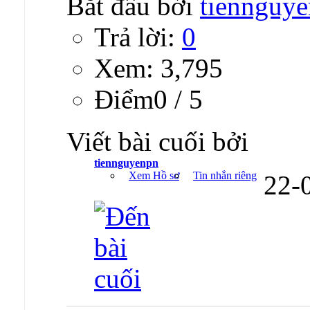
Bắt đầu bởi
tiennguy
Trả lời:
0
Xem: 3,795
Ðiểm0 / 5
Viết bài cuối bởi
tiennguyenpn
Xem Hồ sơ
Tin nhắn riêng
22-