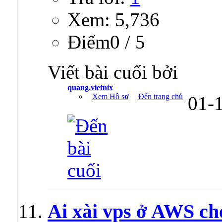
Xem: 5,736
Ðiểm0 / 5
Viết bài cuối bởi
quang.vietnix
Xem Hồ sơ
Đến trang chủ
01-
Ai xài vps ở AWS ch