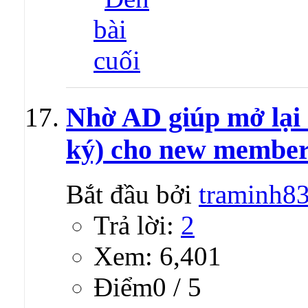
Nhờ AD giúp mở lại 
ký) cho new membe
Bắt đầu bởi
traminh8
Trả lời:
2
Xem: 6,401
Ðiểm0 / 5