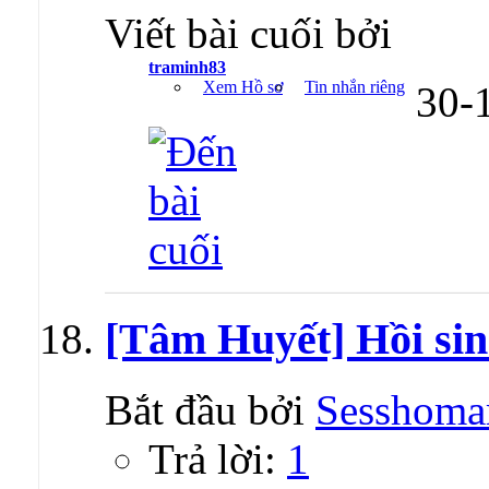
Viết bài cuối bởi
traminh83
Xem Hồ sơ
Tin nhắn riêng
30-
[Tâm Huyết] Hồi 
Bắt đầu bởi
Sesshoma
Trả lời:
1