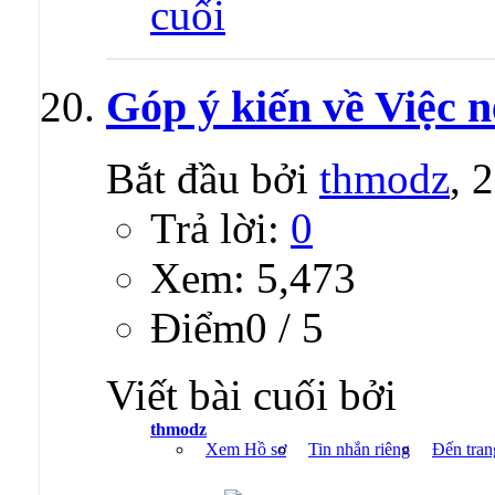
Góp ý kiến về Việc
Bắt đầu bởi
thmodz
, 
Trả lời:
0
Xem: 5,473
Ðiểm0 / 5
Viết bài cuối bởi
thmodz
Xem Hồ sơ
Tin nhắn riêng
Đến tran