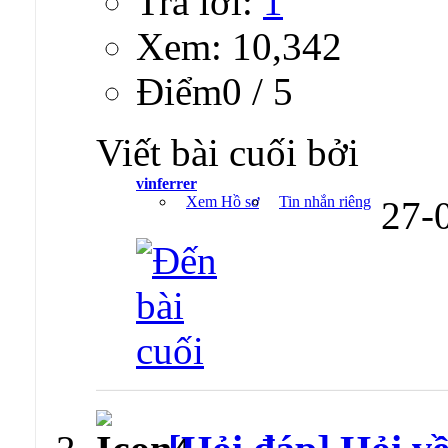
Trả lời:
1
Xem: 10,342
Ðiểm0 / 5
Viết bài cuối bởi
vinferrer
Xem Hồ sơ
Tin nhắn riêng
27-