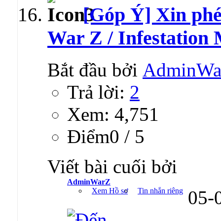
[Góp Ý] Xin ph
War Z / Infestatio
Bắt đầu bởi
AdminWa
Trả lời:
2
Xem: 4,751
Ðiểm0 / 5
Viết bài cuối bởi
AdminWarZ
Xem Hồ sơ
Tin nhắn riêng
05-