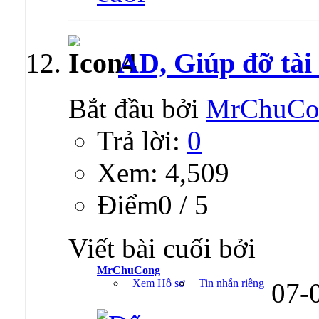
AD, Giúp đỡ tài 
Bắt đầu bởi
MrChuCo
Trả lời:
0
Xem: 4,509
Ðiểm0 / 5
Viết bài cuối bởi
MrChuCong
Xem Hồ sơ
Tin nhắn riêng
07-