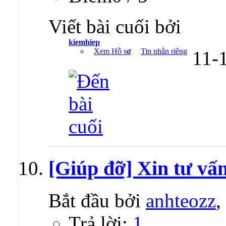
Viết bài cuối bởi
kiemhiep
Xem Hồ sơ
Tin nhắn riêng
11-
[Giúp đỡ] Xin tư vấ
Bắt đầu bởi
anhteozz
,
Trả lời:
1