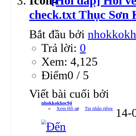
[Hỏi đáp] Hỏi về
check.txt Thục Sơ
Bắt đầu bởi
nhokkokh
Trả lời:
0
Xem: 4,125
Ðiểm0 / 5
Viết bài cuối bởi
nhokkokhoc94
Xem Hồ sơ
Tin nhắn riêng
14-