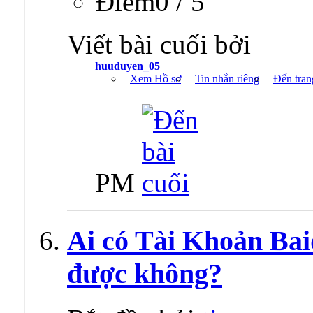
Ðiểm0 / 5
Viết bài cuối bởi
huuduyen_05
Xem Hồ sơ
Tin nhắn riêng
Đến tran
PM
Ai có Tài Khoản Baid
được không?