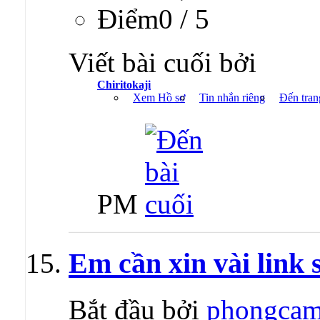
Ðiểm0 / 5
Viết bài cuối bởi
Chiritokaji
Xem Hồ sơ
Tin nhắn riêng
Đến tran
PM
Em cần xin vài link
Bắt đầu bởi
phongcam