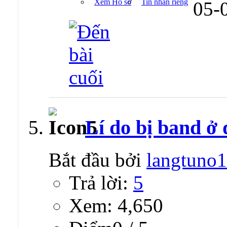
Xem Hồ sơ
Tin nhắn riêng
05-
Lí do bị band ở 
Bắt đầu bởi
langtuno
Trả lời:
5
Xem: 4,650