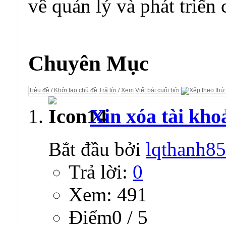
về quản lý và phát triển 
Diễn đàn:
Hỏi Đáp - Ý Kiến - Góp Ý
Chuyên Mục
Tiêu đề
/
Khởi tạo chủ đề
Trả lời
/
Xem
Viết bài cuối bởi
Xin xóa tài kho
Bắt đầu bởi
lqthanh85
Trả lời:
0
Xem: 491
Ðiểm0 / 5