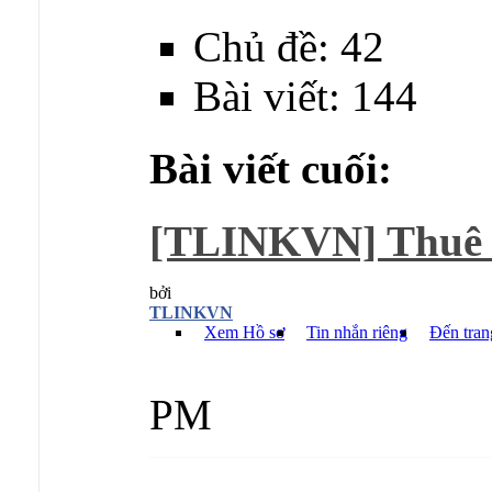
Chủ đề: 42
Bài viết: 144
Bài viết cuối:
[TLINKVN] Thuê
bởi
TLINKVN
Xem Hồ sơ
Tin nhắn riêng
Đến tran
PM