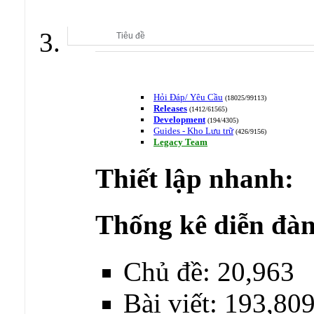
CLB NGHIÊN CỨU & PHÁT TRIỂN MMORPG
Tiêu đề
Hỏi Đáp/ Yêu Cầu
(18025/99113)
Releases
(1412/61565)
Development
(194/4305)
Guides - Kho Lưu trữ
(426/9156)
Legacy Team
Thiết lập nhanh:
Thống kê diễn đàn
Chủ đề: 20,963
Bài viết: 193,80