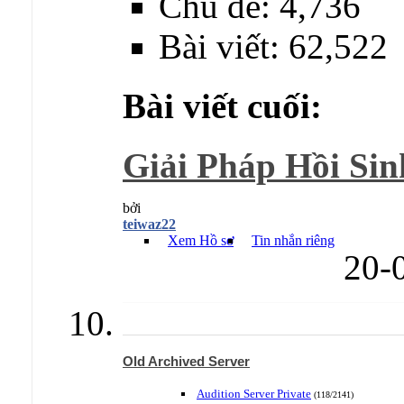
Chủ đề: 4,736
Bài viết: 62,522
Bài viết cuối:
Giải Pháp Hồi Sin
bởi
teiwaz22
Xem Hồ sơ
Tin nhắn riêng
20-
Old Archived Server
Audition Server Private
(118/2141)