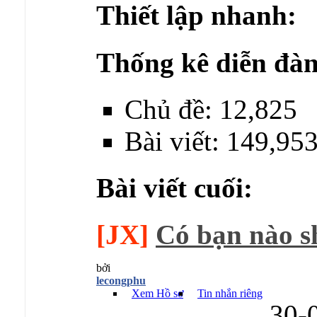
Thiết lập nhanh:
Thống kê diễn đàn
Chủ đề: 12,825
Bài viết: 149,95
Bài viết cuối:
[JX]
Có bạn nào sh
bởi
lecongphu
Xem Hồ sơ
Tin nhắn riêng
30-