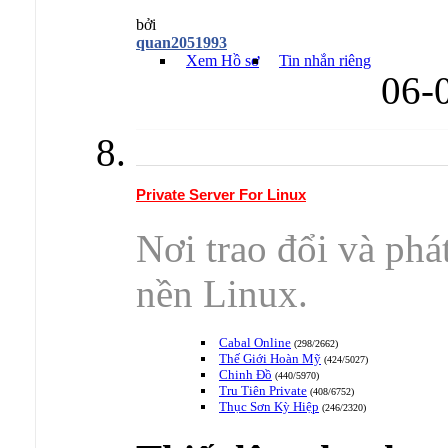
bởi
quan2051993
Xem Hồ sơ
Tin nhắn riêng
06-
Private Server For Linux
Nơi trao đổi và phát
nền Linux.
Cabal Online
(298/2662)
Thế Giới Hoàn Mỹ
(424/5027)
Chinh Đồ
(440/5970)
Tru Tiên Private
(408/6752)
Thục Sơn Kỳ Hiệp
(246/2320)