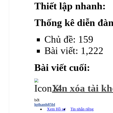
Thiết lập nhanh:
Thống kê diễn đàn
Chủ đề: 159
Bài viết: 1,222
Bài viết cuối:
Xin xóa tài k
bởi
lqthanh85bl
Xem Hồ sơ
Tin nhắn riêng