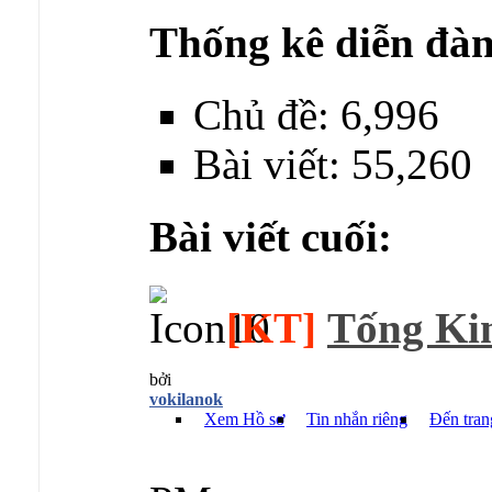
Thống kê diễn đàn
Chủ đề: 6,996
Bài viết: 55,260
Bài viết cuối:
[KT]
Tống Kim
bởi
vokilanok
Xem Hồ sơ
Tin nhắn riêng
Đến tran