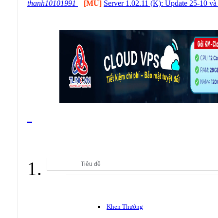
thanh10101991
[MU]
Server 1.02.11 (K): Update 25-10 v
ĐẠI SẢNH CLBGAMESVN
Tiêu đề
Khen Thưởng