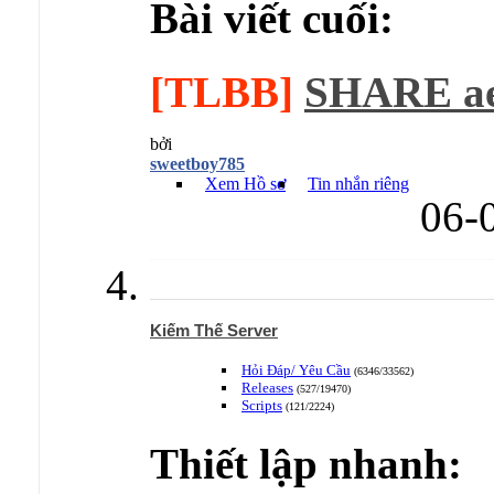
Bài viết cuối:
[TLBB]
SHARE ae 
bởi
sweetboy785
Xem Hồ sơ
Tin nhắn riêng
06-
Kiếm Thế Server
Hỏi Đáp/ Yêu Cầu
(6346/33562)
Releases
(527/19470)
Scripts
(121/2224)
Thiết lập nhanh: