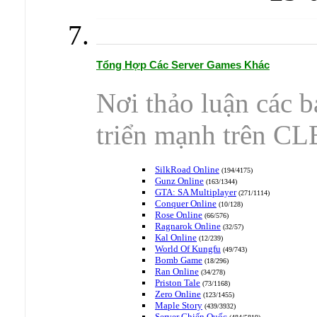
Tổng Hợp Các Server Games Khác
Nơi thảo luận các b
triển mạnh trên CL
SilkRoad Online
(194/4175)
Gunz Online
(163/1344)
GTA: SA Multiplayer
(271/1114)
Conquer Online
(10/128)
Rose Online
(66/576)
Ragnarok Online
(32/57)
Kal Online
(12/239)
World Of Kungfu
(49/743)
Bomb Game
(18/296)
Ran Online
(34/278)
Priston Tale
(73/1168)
Zero Online
(123/1455)
Maple Story
(439/3932)
Server Chiến Quốc