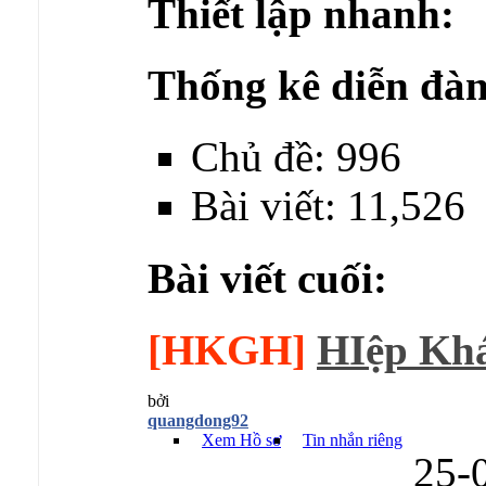
Thiết lập nhanh:
Thống kê diễn đàn
Chủ đề: 996
Bài viết: 11,526
Bài viết cuối:
[HKGH]
HIệp Kh
bởi
quangdong92
Xem Hồ sơ
Tin nhắn riêng
25-