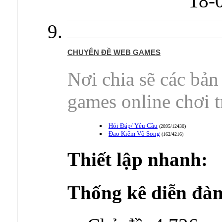
18-
CHUYÊN ĐỀ WEB GAMES
Nơi chia sẽ các bản
games online chơi tr
Hỏi Đáp/ Yêu Cầu
(2895/12430)
Đao Kiếm Vô Song
(162/4216)
Thiết lập nhanh:
Thống kê diễn đàn