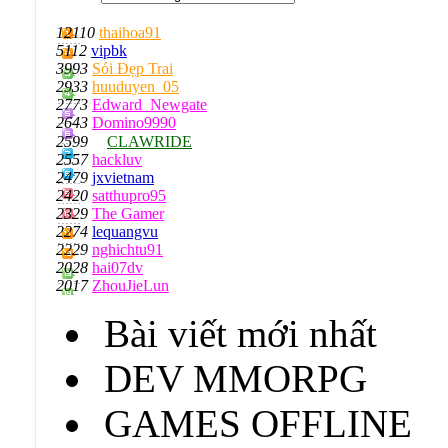
12110
thaihoa91
5112
vipbk
3993
Sói Đẹp Trai
2933
huuduyen_05
2773
Edward_Newgate
2643
Domino9990
2599
CLAWRIDE
2557
hackluv
2479
jxvietnam
2420
satthupro95
2329
The Gamer
2274
lequangvu
2229
nghichtu91
2028
hai07dv
2017
ZhouJieLun
Bài viết mới nhất
DEV MMORPG
GAMES OFFLINE