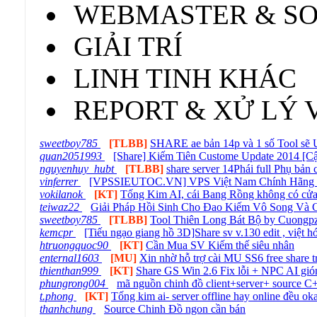
WEBMASTER & S
GIẢI TRÍ
LINH TINH KHÁC
REPORT & XỬ LÝ 
sweetboy785
[TLBB]
SHARE ae bản 14p và 1 số Tool s
quan2051993
[Share] Kiếm Tiên Custome Update 2014 [Cậ
nguyenhuy_hubt
[TLBB]
share server 14Phái full Phụ bản 
vinferrer
[VPSSIEUTOC.VN] VPS Việt Nam Chính Hãng - 
vokilanok
[KT]
Tống Kim AI, cái Bang Rồng không có cửa
teiwaz22
Giải Pháp Hồi Sinh Cho Đao Kiếm Vô Song Và 
sweetboy785
[TLBB]
Tool Thiên Long Bát Bộ by Cuongpzo 
kemcpr
[Tiếu ngạo giang hồ 3D]Share sv v.130 edit , việt 
htruongquoc90
[KT]
Cần Mua SV Kiếm thế siêu nhân
enternal1603
[MU]
Xin nhờ hỗ trợ cài MU SS6 free share 
thienthan999
[KT]
Share GS Win 2.6 Fix lỗi + NPC AI gió
phungrong004
mã nguồn chinh đồ client+server+ source C
t.phong
[KT]
Tống kim ai- server offline hay online đều ok
thanhchung
Source Chinh Đồ ngon cần bán