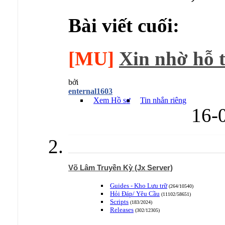
Bài viết cuối:
[MU]
Xin nhờ hỗ t
bởi
enternal1603
Xem Hồ sơ
Tin nhắn riêng
16-
Võ Lâm Truyền Kỳ (Jx Server)
Guides - Kho Lưu trữ
(264/10540)
Hỏi Đáp/ Yêu Cầu
(11102/58651)
Scripts
(183/2024)
Releases
(302/12305)