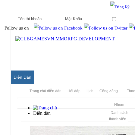
Hello & Welcome to our community.
Is this your first visit?
Ghi nhớ
Follow us on
Diễn Đàn
Trang chủ diễn đàn
Hỏi đáp
Lịch
Cộng đồng
Thao
Nhóm
Diễn đàn
Danh sách
thành viên