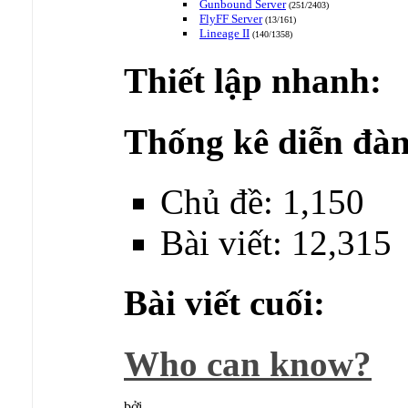
Gunbound Server
(251/2403)
FlyFF Server
(13/161)
Lineage II
(140/1358)
Thiết lập nhanh:
Thống kê diễn đàn
Chủ đề: 1,150
Bài viết: 12,315
Bài viết cuối:
Who can know?
bởi