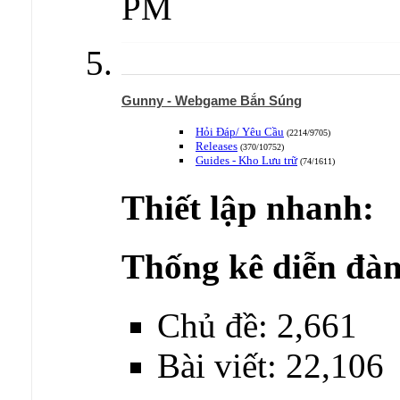
PM
Gunny - Webgame Bắn Súng
Hỏi Đáp/ Yêu Cầu
(2214/9705)
Releases
(370/10752)
Guides - Kho Lưu trữ
(74/1611)
Thiết lập nhanh:
Thống kê diễn đàn
Chủ đề: 2,661
Bài viết: 22,106