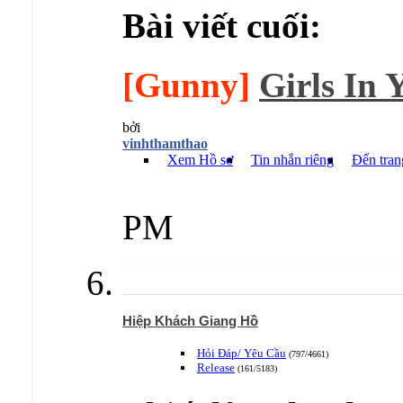
Bài viết cuối:
[Gunny]
Girls In Y
bởi
vinhthamthao
Xem Hồ sơ
Tin nhắn riêng
Đến tran
PM
Hiệp Khách Giang Hồ
Hỏi Đáp/ Yêu Cầu
(797/4661)
Release
(161/5183)