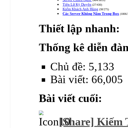
(484/5819)
Tiên Lữ Kỳ Duyên
(27/430)
Kiếm Khách Anh Hùng
(38/275)
Các Server Không Nằm Trong Box
(1806/
Thiết lập nhanh:
Thống kê diễn đàn
Chủ đề: 5,133
Bài viết: 66,005
Bài viết cuối:
[Share] Kiếm 