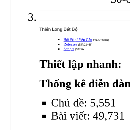
Thiên Long Bát Bộ
Hỏi Đáp/ Yêu Cầu
(4976/28169)
Releases
(557/21466)
Scripts
(18/96)
Thiết lập nhanh:
Thống kê diễn đàn
Chủ đề: 5,551
Bài viết: 49,731