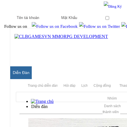
Hello & Welcome to our community.
Is this your first visit?
Ghi nhớ
Follow us on
Diễn Đàn
Trang chủ diễn đàn
Hỏi đáp
Lịch
Cộng đồng
Thao
Nhóm
Diễn đàn
Danh sách
thành viên