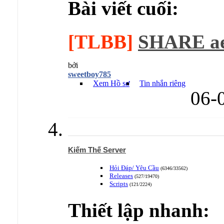
Bài viết cuối:
[TLBB]
SHARE ae 
bởi
sweetboy785
Xem Hồ sơ
Tin nhắn riêng
06-
Kiếm Thế Server
Hỏi Đáp/ Yêu Cầu
(6346/33562)
Releases
(527/19470)
Scripts
(121/2224)
Thiết lập nhanh: