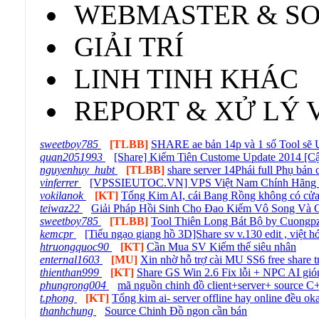
WEBMASTER & S
GIẢI TRÍ
LINH TINH KHÁC
REPORT & XỬ LÝ 
sweetboy785
[TLBB]
SHARE ae bản 14p và 1 số Tool s
quan2051993
[Share] Kiếm Tiên Custome Update 2014 [Cậ
nguyenhuy_hubt
[TLBB]
share server 14Phái full Phụ bản 
vinferrer
[VPSSIEUTOC.VN] VPS Việt Nam Chính Hãng - 
vokilanok
[KT]
Tống Kim AI, cái Bang Rồng không có cửa
teiwaz22
Giải Pháp Hồi Sinh Cho Đao Kiếm Vô Song Và 
sweetboy785
[TLBB]
Tool Thiên Long Bát Bộ by Cuongpzo 
kemcpr
[Tiếu ngạo giang hồ 3D]Share sv v.130 edit , việt 
htruongquoc90
[KT]
Cần Mua SV Kiếm thế siêu nhân
enternal1603
[MU]
Xin nhờ hỗ trợ cài MU SS6 free share 
thienthan999
[KT]
Share GS Win 2.6 Fix lỗi + NPC AI gió
phungrong004
mã nguồn chinh đồ client+server+ source C
t.phong
[KT]
Tống kim ai- server offline hay online đều ok
thanhchung
Source Chinh Đồ ngon cần bán