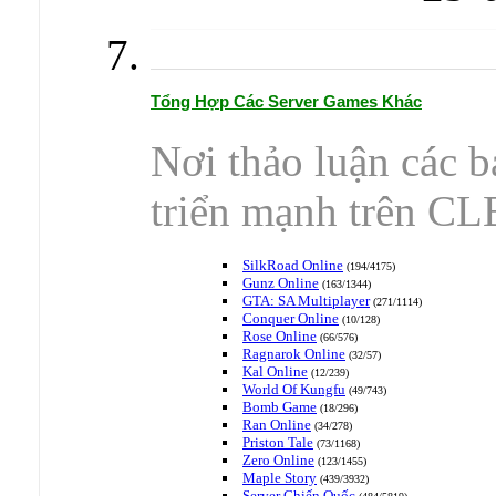
Tổng Hợp Các Server Games Khác
Nơi thảo luận các b
triển mạnh trên CL
SilkRoad Online
(194/4175)
Gunz Online
(163/1344)
GTA: SA Multiplayer
(271/1114)
Conquer Online
(10/128)
Rose Online
(66/576)
Ragnarok Online
(32/57)
Kal Online
(12/239)
World Of Kungfu
(49/743)
Bomb Game
(18/296)
Ran Online
(34/278)
Priston Tale
(73/1168)
Zero Online
(123/1455)
Maple Story
(439/3932)
Server Chiến Quốc