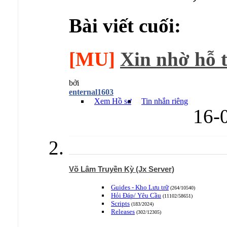
Bài viết cuối:
[MU]
Xin nhờ hỗ t
bởi
enternal1603
Xem Hồ sơ
Tin nhắn riêng
16-
Võ Lâm Truyền Kỳ (Jx Server)
Guides - Kho Lưu trữ
(264/10540)
Hỏi Đáp/ Yêu Cầu
(11102/58651)
Scripts
(183/2024)
Releases
(302/12305)