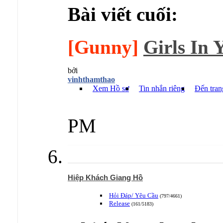
Bài viết cuối:
[Gunny]
Girls In Y
bởi
vinhthamthao
Xem Hồ sơ
Tin nhắn riêng
Đến tran
PM
Hiệp Khách Giang Hồ
Hỏi Đáp/ Yêu Cầu
(797/4661)
Release
(161/5183)