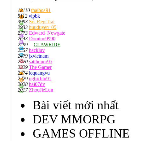
12110
thaihoa91
5112
vipbk
3993
Sói Đẹp Trai
2933
huuduyen_05
2773
Edward_Newgate
2643
Domino9990
2599
CLAWRIDE
2557
hackluv
2479
jxvietnam
2420
satthupro95
2329
The Gamer
2274
lequangvu
2229
nghichtu91
2028
hai07dv
2017
ZhouJieLun
Bài viết mới nhất
DEV MMORPG
GAMES OFFLINE