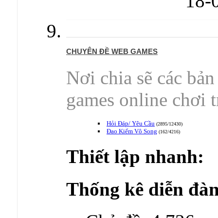
18-
CHUYÊN ĐỀ WEB GAMES
Nơi chia sẽ các bản
games online chơi tr
Hỏi Đáp/ Yêu Cầu
(2895/12430)
Đao Kiếm Vô Song
(162/4216)
Thiết lập nhanh:
Thống kê diễn đàn