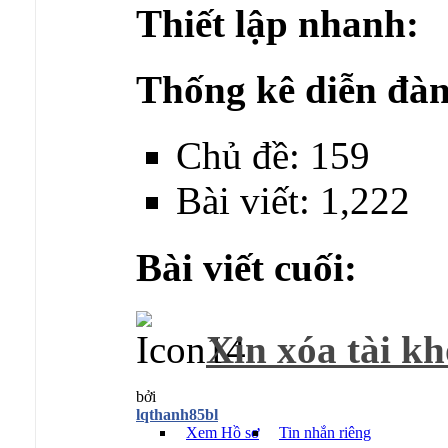
Thiết lập nhanh:
Thống kê diễn đàn
Chủ đề: 159
Bài viết: 1,222
Bài viết cuối:
Xin xóa tài k
bởi
lqthanh85bl
Xem Hồ sơ
Tin nhắn riêng