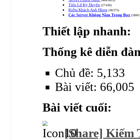
(484/5819)
Tiên Lữ Kỳ Duyên
(27/430)
Kiếm Khách Anh Hùng
(38/275)
Các Server Không Nằm Trong Box
(1806/
Thiết lập nhanh:
Thống kê diễn đàn
Chủ đề: 5,133
Bài viết: 66,005
Bài viết cuối:
[Share] Kiếm 