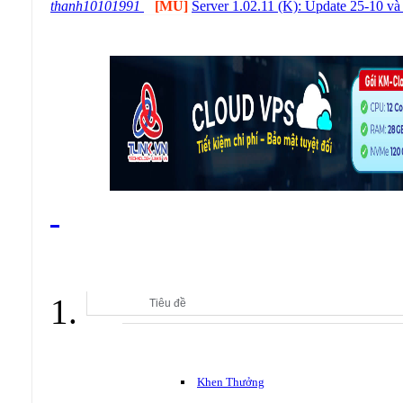
thanh10101991
[MU]
Server 1.02.11 (K): Update 25-10 v
ĐẠI SẢNH CLBGAMESVN
Tiêu đề
Khen Thưởng