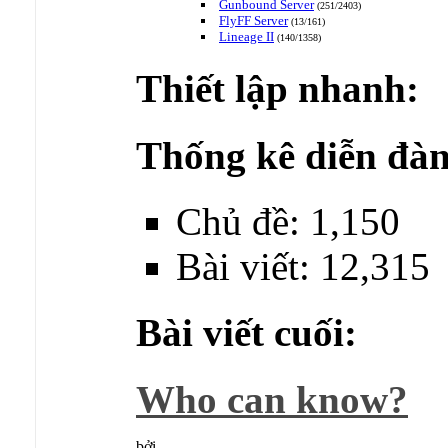
Gunbound Server
(251/2403)
FlyFF Server
(13/161)
Lineage II
(140/1358)
Thiết lập nhanh:
Thống kê diễn đàn
Chủ đề: 1,150
Bài viết: 12,315
Bài viết cuối:
Who can know?
bởi