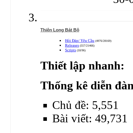
Thiên Long Bát Bộ
Hỏi Đáp/ Yêu Cầu
(4976/28169)
Releases
(557/21466)
Scripts
(18/96)
Thiết lập nhanh:
Thống kê diễn đàn
Chủ đề: 5,551
Bài viết: 49,731