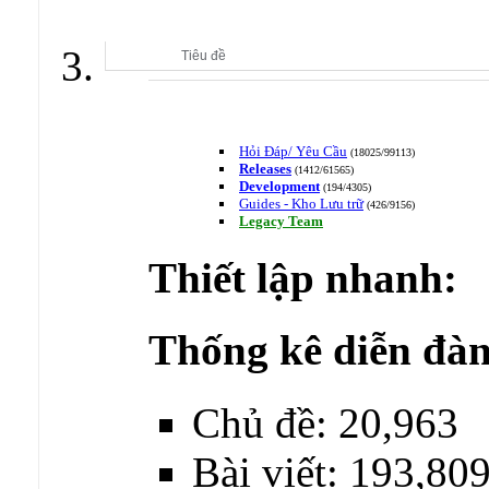
CLB NGHIÊN CỨU & PHÁT TRIỂN MMORPG
Tiêu đề
Hỏi Đáp/ Yêu Cầu
(18025/99113)
Releases
(1412/61565)
Development
(194/4305)
Guides - Kho Lưu trữ
(426/9156)
Legacy Team
Thiết lập nhanh:
Thống kê diễn đàn
Chủ đề: 20,963
Bài viết: 193,80