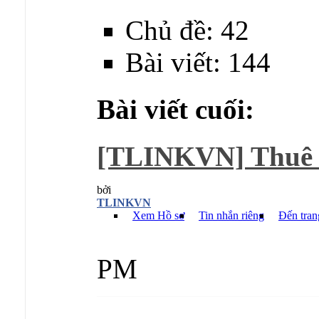
Chủ đề: 42
Bài viết: 144
Bài viết cuối:
[TLINKVN] Thuê
bởi
TLINKVN
Xem Hồ sơ
Tin nhắn riêng
Đến tran
PM