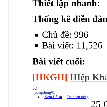
Thiết lập nhanh:
Thống kê diễn đàn
Chủ đề: 996
Bài viết: 11,526
Bài viết cuối:
[HKGH]
HIệp Kh
bởi
quangdong92
Xem Hồ sơ
Tin nhắn riêng
25-