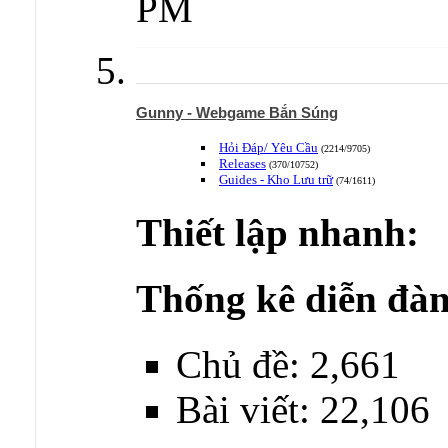
PM
Gunny - Webgame Bắn Súng
Hỏi Đáp/ Yêu Cầu
(2214/9705)
Releases
(370/10752)
Guides - Kho Lưu trữ
(74/1611)
Thiết lập nhanh:
Thống kê diễn đàn
Chủ đề: 2,661
Bài viết: 22,106