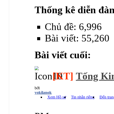
Thống kê diễn đàn
Chủ đề: 6,996
Bài viết: 55,260
Bài viết cuối:
[KT]
Tống Kim
bởi
vokilanok
Xem Hồ sơ
Tin nhắn riêng
Đến tran