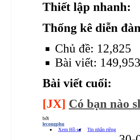
Thiết lập nhanh:
Thống kê diễn đàn
Chủ đề: 12,825
Bài viết: 149,95
Bài viết cuối:
[JX]
Có bạn nào sh
bởi
lecongphu
Xem Hồ sơ
Tin nhắn riêng
30-