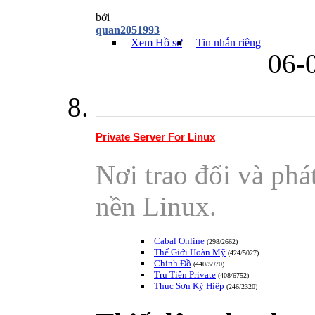
bởi
quan2051993
Xem Hồ sơ
Tin nhắn riêng
06-
Private Server For Linux
Nơi trao đổi và phát
nền Linux.
Cabal Online
(298/2662)
Thế Giới Hoàn Mỹ
(424/5027)
Chinh Đồ
(440/5970)
Tru Tiên Private
(408/6752)
Thục Sơn Kỳ Hiệp
(246/2320)