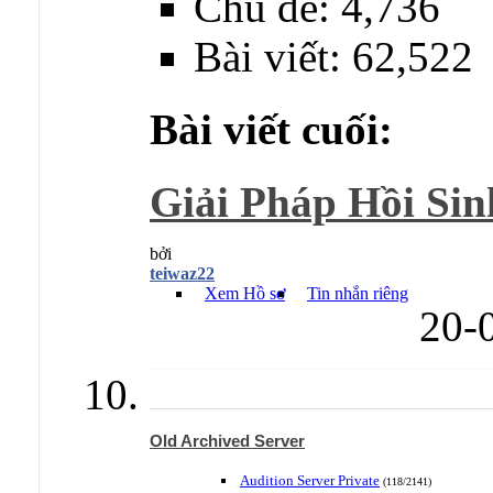
Chủ đề: 4,736
Bài viết: 62,522
Bài viết cuối:
Giải Pháp Hồi Sin
bởi
teiwaz22
Xem Hồ sơ
Tin nhắn riêng
20-
Old Archived Server
Audition Server Private
(118/2141)